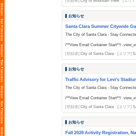
[登録者]
City of Mountain View
[エリア
お知らせ
Santa Clara Summer Citywide Ga
The City of Santa Clara - Stay Connect
/**View Email Container Start**/ .view_ema
[登録者]
City of Santa Clara
[エリア]
S
お知らせ
Traffic Advisory for Levi’s Stadi
The City of Santa Clara - Stay Connect
/**View Email Container Start**/ .view_ema
[登録者]
City of Santa Clara
[エリア]
S
お知らせ
Fall 2026 Activity Registration, N