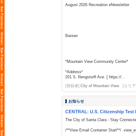
August 2026 Recreation eNewsletter
Banner
*Mountain View Community Center*
*Address*
201 S. Rengstorff Ave. [ https://...
[登録者]
City of Mountain View
[エリア
お知らせ
CENTRAL: U.S. Citizenship Test 
The City of Santa Clara - Stay Connect
/**View Email Container Start**/ .view_ema