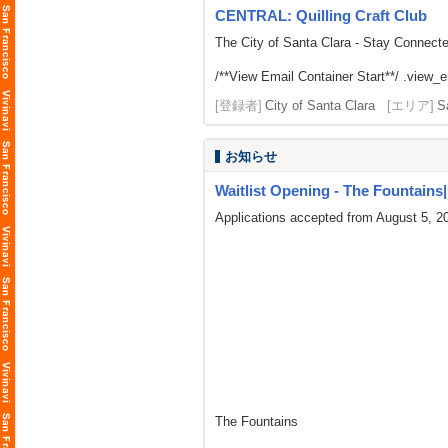
CENTRAL: Quilling Craft Club
The City of Santa Clara - Stay Connect
/**View Email Container Start**/ .view_ema
[登録者]
City of Santa Clara
[エリア]
S
お知らせ
Waitlist Opening - The Fountains| L
Applications accepted from August 5, 2
The Fountains