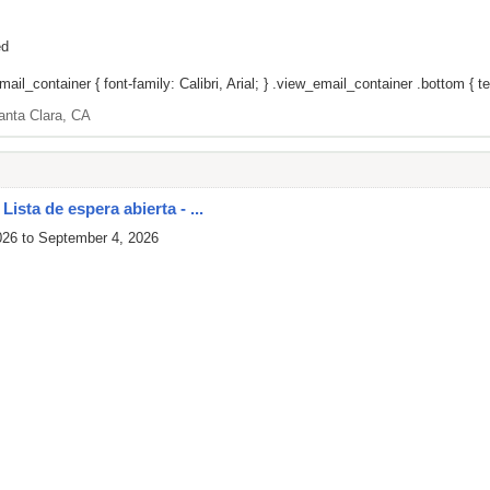
ed
il_container { font-family: Calibri, Arial; } .view_email_container .bottom { tex
anta Clara, CA
ista de espera abierta - ...
026 to September 4, 2026