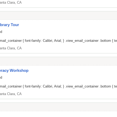
anta Clara, CA
brary Tour
ed
il_container { font-family: Calibri, Arial; } .view_email_container .bottom { tex
anta Clara, CA
teracy Workshop
ed
il_container { font-family: Calibri, Arial; } .view_email_container .bottom { tex
anta Clara, CA