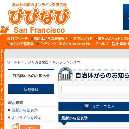
San Francisco
ワールド
>
アメリカ合衆国
>
サンフランシスコ
自治体からのお知らせ
新規登録
表示形式
リストで見る
最新から全表示
オンラインを表示
最新から全表示