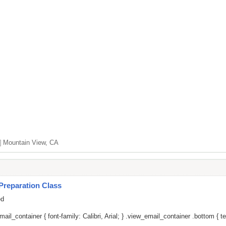
]
Mountain View, CA
Preparation Class
ed
il_container { font-family: Calibri, Arial; } .view_email_container .bottom { tex