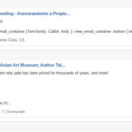
ling - Asesoramiento a Propie...
ed
il_container { font-family: Calibri, Arial; } .view_email_container .bottom { tex
anta Clara, CA
Asian Art Museum, Author Tal...
 learn why jade has been prized for thousands of years, and more!
s://c...
リア]
Sunnyvale