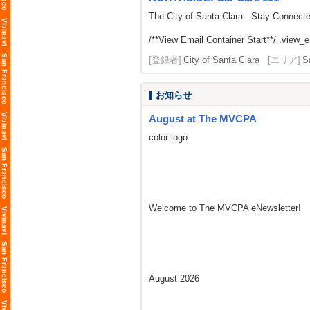
The City of Santa Clara - Stay Connect
/**View Email Container Start**/ .view_ema
[登録者]
City of Santa Clara
[エリア]
S
お知らせ
August at The MVCPA
color logo
Welcome to The MVCPA eNewsletter!
August 2026