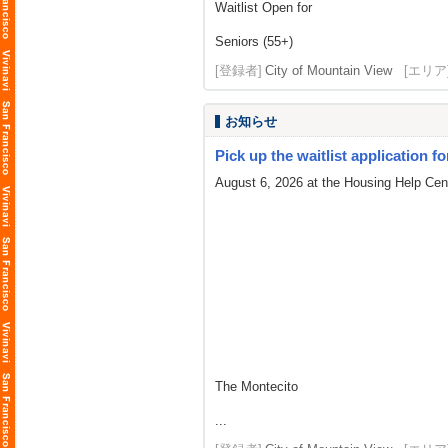
Waitlist Open for
Seniors (55+)
[登録者]
City of Mountain View
[エリア
お知らせ
Pick up the waitlist application fo
August 6, 2026 at the Housing Help Cent
The Montecito
...