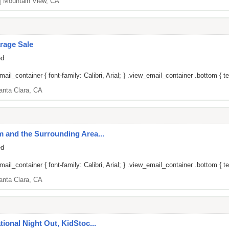
]
Mountain View, CA
rage Sale
ed
il_container { font-family: Calibri, Arial; } .view_email_container .bottom { tex
anta Clara, CA
um and the Surrounding Area...
ed
il_container { font-family: Calibri, Arial; } .view_email_container .bottom { tex
anta Clara, CA
ational Night Out, KidStoc...