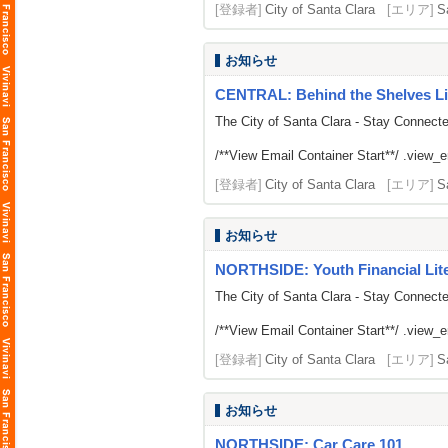
[登録者]
City of Santa Clara
[エリア]
S
お知らせ
CENTRAL: Behind the Shelves Li
The City of Santa Clara - Stay Connect
/**View Email Container Start**/ .view_ema
[登録者]
City of Santa Clara
[エリア]
S
お知らせ
NORTHSIDE: Youth Financial Li
The City of Santa Clara - Stay Connect
/**View Email Container Start**/ .view_ema
[登録者]
City of Santa Clara
[エリア]
S
お知らせ
NORTHSIDE: Car Care 101