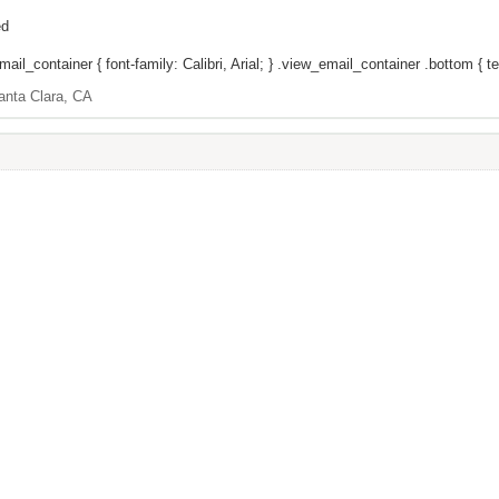
ed
il_container { font-family: Calibri, Arial; } .view_email_container .bottom { tex
anta Clara, CA