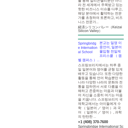
를 통해 실리콘밸리뿐만 아니
라 전 세계에서 주목받고 있는
핫한 비즈니스 이슈를 다루고,
해당 분야에서 활약하는 전문
가를 초청하여 토론하고, 비즈
니스 전문가...
経済シリコンバレー（Keizai
Silicon Valley）
본교는 일영 이
중언어, 일본어
몰입형 전일제
프리스쿨 （ 캠
벨 캠퍼스 ）...
스프링브리지에서는 하루 종
일 일본어와 영어를 균형 있게
배우고 있습니다. 또한 다양한
활동을 통해 언어 학습뿐만 아
니라 다양한 나라의 문화와 전
통을 접하면서 서로 다름을 이
해하고 존중하는 마음과 더불
어 자신을 소중히 여기는 마음
을 키웁니다. 스프링브리지 국
제학교에서는 아이들에게 수
학 （ 일본어 ／ 영어 ）과 국
어 （ 일본어 ／ 영어 ）, 과학
의 탄탄한 ...
+1 (408) 370-7600
Springbridge International Sc