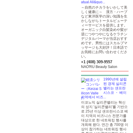
atual All&quo...
～自然のチカラをいかして美
しく健康に～ 漢方・ハーブ
など東洋医学の深い知識を生
かしながらトータルビューテ
ィーサービスを提供します。
オーガニック白髪染めや髪が
逆につやつやになるケラチン
デジタルパーマが当店おすす
めです。男性にはスカルプマ
ッサージも大好評！日本語で
お気軽にお問い合わせくださ
い。
+1 (408) 309-9557
NAO'RU Beauty Salon
1990년에 설립
된 경제 실리콘
밸리는 샌프란
시스코 ・ 베이
지역에서 비즈...
이코노믹 실리콘밸리는 혁신
의 성지 '실리콘밸리'를 기반으
로 25년 이상 샌프란시스코 베
이 지역의 비즈니스 전문가를
대상으로 한 네트워킹 행사를
개최해 왔다. 연간 총 700명 이
상이 참가하는 네트워킹 행사