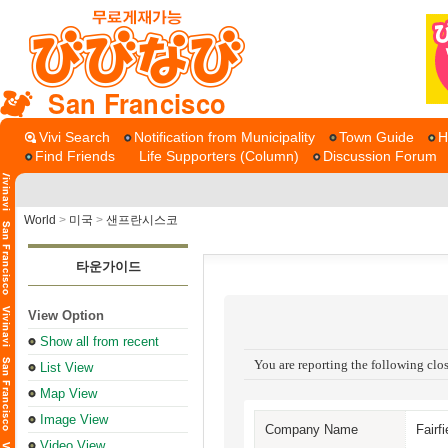
San Francisco
Vivi Search
Notification from Municipality
Town Guide
H
Find Friends
Life Supporters (Column)
Discussion Forum
World
>
미국
>
샌프란시스코
타운가이드
View Option
Show all from recent
You are reporting the following clos
List View
Map View
Image View
Company Name
Fairf
Video View