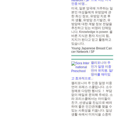
인증 비영...
미국, 일본 양국에 거주하는 일
본인 여성들에게 유방암에 관
한 최신 정보, 유방암 치료 후
의 생활, 유방암 조기발견, 유
방암에 대한 계발 정보 전달을
추진하고 있는 비영리 단체입
니다. Knowledge is power. 올
바른 지식은 환자 자신의 힘,
지지가 된다고 믿고 활동하고
있습니다.
Young Japanese Breast Can
cer Network / SF
캘리포니아 주
인가 일영 이중
언어 유치원. 일/
영어를 재미있
고 효과적으로...
캘리포니아 주 인증 일영 이중
언어 프레스 스쿨입니다. 소수
정예로 다양한 행사도 ！
부담
없이 메일로 문의해 주세요. 소
라 프리스쿨에서는 아이들이
친구, 선생님을 진심으로 배려
하며 좋은 인간관계를 맺을 수
있는 사회성을 키웁니다. 일상
생활 속에서 미의식을 소중히