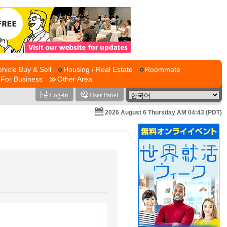
ehicle Buy & Sell
Housing / Real Estate
Roommate
For Business
Other Area
Log-in
User Panel
2026 August 6 Thursday AM 04:43 (PDT)