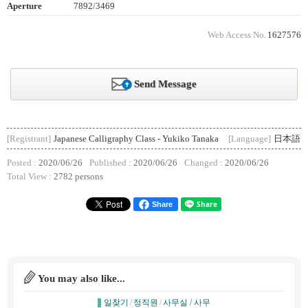
Aperture
7892/3469
Web Access No.
1627576
Send Message
[Registrant]
Japanese Calligraphy Class - Yukiko Tanaka
[Language]
日本語
Posted :
2020/06/26
Published :
2020/06/26
Changed :
2020/06/26
Total View :
2782 persons
Share
You may also like...
일찾기
/
정직원
/
사무실 / 사무