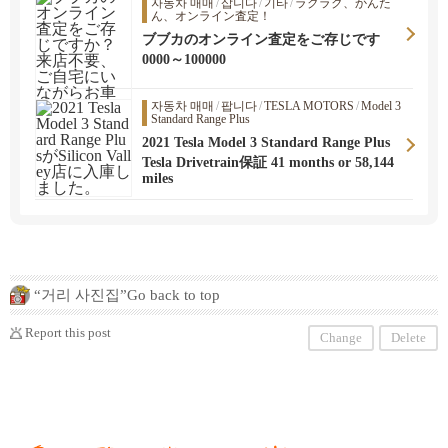
자동차 매매
/
삽니다
/
기타
/
ラクラク、かんた
ん、オンライン査定！
ブブカのオンライン査定をご存じです
か？来店不要、ご自宅にいながらお車を
0000～100000
売却できます！
자동차 매매
/
팝니다
/
TESLA MOTORS
/
Model 3
Standard Range Plus
2021 Tesla Model 3 Standard Range Plus
がSilicon Valley店に入庫しました。
Tesla Drivetrain保証 41 months or 58,144
miles
“거리 사진집”Go back to top
Report this post
Change
Delete