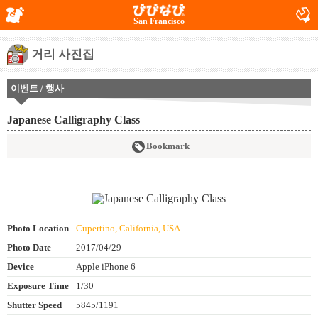
San Francisco
거리 사진집
이벤트 / 행사
Japanese Calligraphy Class
Bookmark
Photo Location
Cupertino, California, USA
Photo Date
2017/04/29
Device
Apple iPhone 6
Exposure Time
1/30
Shutter Speed
5845/1191