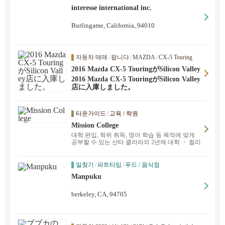
interesse international inc.
Burlingame, California, 94010
자동차 매매
/
팝니다
/
MAZDA
/
CX-5 Touring
2016 Mazda CX-5 TouringがSilicon Valley
店に入庫しました。
2016 Mazda CX-5 TouringがSilicon Valley
店に入庫しました。
타운가이드
/
교육 / 학원
Mission College
대학 편입, 학위 취득, 영어 학습 등 목적에 맞게
공부할 수 있는 산타 클라라의 2년제 대학 ・ 컬리
지입니다. 일본인 어드바이저가 상주하고 있습니
다. 무료로 받을 수 있는 ESL 수업도 ！ 호스피탈
리티, 그래픽 디자인, 컴퓨터 사이언스 등 다양한
일찾기
/
파트타임
/
푸드 / 음식점
수업, 간호사, 보육사 등의 자격증 （ 자격증 ）을
Manpuku
취득할 수 있는 코스 등 다양한 수업이 있습니다.
berkeley, CA, 94705