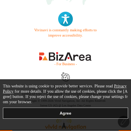
Vivinavi is constantly making efforts to
improve accessibility.
- For Business -
This website is using cookie to provide better services. Please read
Privacy
Contact Us
Starter Guide
FAQ
Policy
for more details. If you allow the use of cookies, please click the [A
Terms of Use
Trademark / Copyright
Privacy Policy
gree] button. If you reject the use of cookies, please change your settings fr
Copyright © 1999-2026 Vivid Navigation, Inc. All Rights Reserved.
om your browser.
Server US (42) @ Los Angeles Data Center