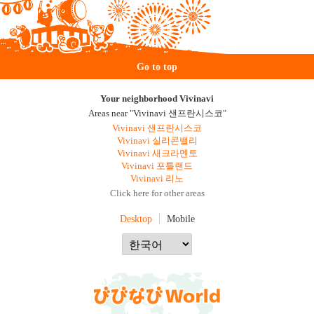
Go to top
Your neighborhood Vivinavi
Areas near "Vivinavi 샌프란시스코"
Vivinavi 샌프란시스코
Vivinavi 실리콘밸리
Vivinavi 새크라멘토
Vivinavi 포틀랜드
Vivinavi 리노
Click here for other areas
Desktop
Mobile