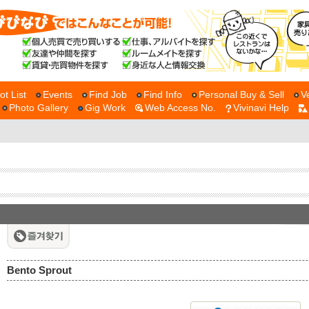
ot List
Events
Find Job
Find Info
Personal Buy & Sell
V
Photo Gallery
Gig Work
Web Access No.
Vivinavi Help
Bento Sprout