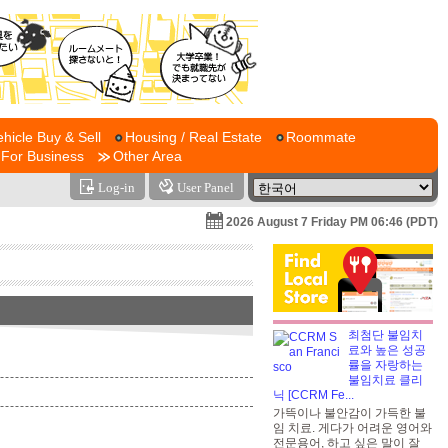
ehicle Buy & Sell
Housing / Real Estate
Roommate
For Business
Other Area
Log-in
User Panel
2026 August 7 Friday PM 06:46 (PDT)
최첨단 불임치
료와 높은 성공
률을 자랑하는
불임치료 클리
닉 [CCRM Fe...
가뜩이나 불안감이 가득한 불
임 치료. 게다가 어려운 영어와
전문용어, 하고 싶은 말이 잘