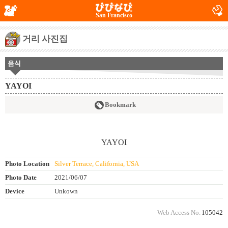
San Francisco
거리 사진집
음식
YAYOI
Bookmark
Photo Location
Silver Terrace, California, USA
Photo Date
2021/06/07
Device
Unkown
Web Access No.
105042