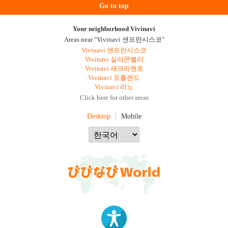
Go to top
Your neighborhood Vivinavi
Areas near "Vivinavi 샌프란시스코"
Vivinavi 샌프란시스코
Vivinavi 실리콘밸리
Vivinavi 새크라멘토
Vivinavi 포틀랜드
Vivinavi 리노
Click here for other areas
Desktop
Mobile