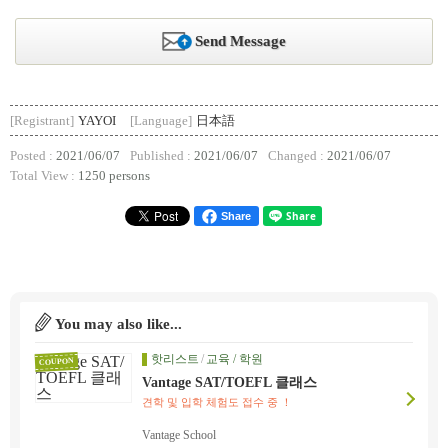
Send Message
[Registrant]
YAYOI
[Language]
日本語
Posted :
2021/06/07
Published :
2021/06/07
Changed :
2021/06/07
Total View :
1250 persons
Share
You may also like...
핫리스트
/
교육 / 학원
COUPON
Vantage SAT/TOEFL 클래스
견학 및 입학 체험도 접수 중 ！
Vantage School