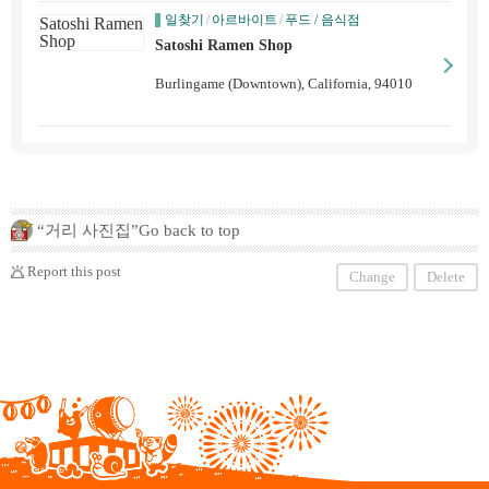
일찾기
/
아르바이트
/
푸드 / 음식점
Satoshi Ramen Shop
Burlingame (Downtown), California, 94010
“거리 사진집”Go back to top
Report this post
Change
Delete