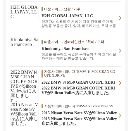
타운가이드
/
생활 / 거주
H2H GLOBAL JAPAN, LLC
샌프란시스코와 주변 베이 지역 전역의 주거 및
상업용 부동산 중개, 임대, 리로케이션, 투자 부동
산을 취급하고 있습니다. 언제든지 문의해 주시기
바랍니다. 도쿄와 샌프란시스코, 베이 지역에 오
픈했습니다. 샌프란시스코, 산호세, 오클랜드, 버
타운가이드
/
엔터테인먼트 / 취미 / 오락
클리, 월넛크릭, 나파 등 베이 지역 전역을 커버하
고 있습니다. 일본과 미국 간의 주택과 이사에 대
Kinokuniya San Francisco
한 토탈 서포트를 제공합니다.
장르를 불문하고 폭넓은 독자들의 지적 호기심을
자극하는 매장을 만들고 있습니다.
자동차 매매
/
팝니다
/
BMW
/
i4 M50 GRAN CO
UPE XDRIVE
2022 BMW i4 M50 GRAN COUPE XDRI
VEがSilicon Valley店に入庫しました。
2022 BMW i4 M50 GRAN COUPE XDRI
VEがSilicon Valley店に入庫しました。
자동차 매매
/
팝니다
/
NISSAN
/
Versa Note SV
2015 Nissan Versa Note SVがSilicon Valley
店に入庫しました。
2015 Nissan Versa Note SVがSilicon Valley
店に入庫しました。