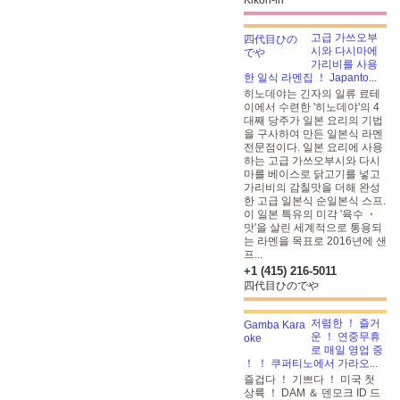
Kikoh-in
고급 가쓰오부
시와 다시마에
가리비를 사용
한 일식 라멘집 ！ Japanto...
히노데야는 긴자의 일류 료테
이에서 수련한 '히노데야'의 4
대째 당주가 일본 요리의 기법
을 구사하여 만든 일본식 라멘
전문점이다. 일본 요리에 사용
하는 고급 가쓰오부시와 다시
마를 베이스로 닭고기를 넣고
가리비의 감칠맛을 더해 완성
한 고급 일본식 순일본식 스프.
이 일본 특유의 미각 '육수 ・
맛'을 살린 세계적으로 통용되
는 라멘을 목표로 2016년에 샌
프...
+1 (415) 216-5011
四代目ひのでや
저렴한 ！ 즐거
운 ！ 연중무휴
로 매일 영업 중
！ ！ 쿠퍼티노에서 가라오...
즐겁다 ！ 기쁘다 ！ 미국 첫
상륙 ！ DAM ＆ 덴모크 ID 드