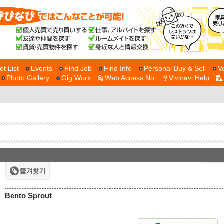
ot List
Events
Find Job
Find Info
Personal Buy & Sell
V
Photo Gallery
Gig Work
Web Access No.
Vivinavi Help
Bento Sprout