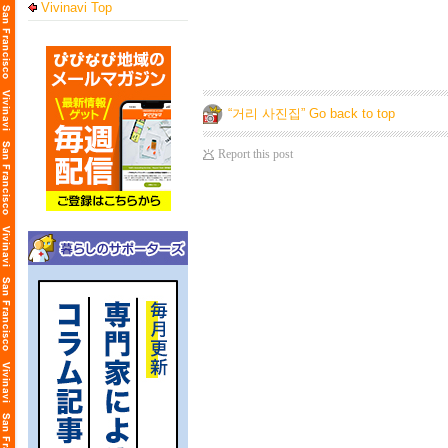
Vivinavi Top
“거리 사진집” Go back to top
Report this post