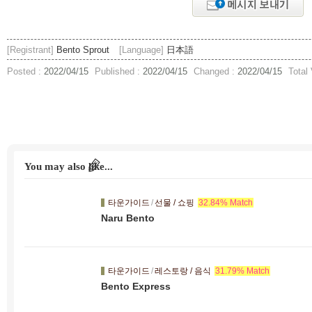
[Registrant]
Bento Sprout
[Language]
日本語
Posted :
2022/04/15
Published :
2022/04/15
Changed :
2022/04/15
Total
You may also like...
타운가이드
/
선물 / 쇼핑
32.84% Match
Naru Bento
타운가이드
/
레스토랑 / 음식
31.79% Match
Bento Express