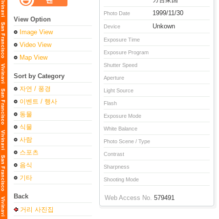
1999/11/30
Photo Date
View Option
Unkown
Device
Image View
Exposure Time
Video View
Exposure Program
Map View
Shutter Speed
Sort by Category
Aperture
자연 / 풍경
Light Source
이벤트 / 행사
Flash
동물
Exposure Mode
식물
White Balance
사람
Photo Scene / Type
스포츠
Contrast
음식
Sharpness
기타
Shooting Mode
Back
Web Access No.
579491
거리 사진집