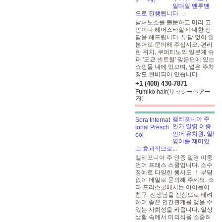
일대일 맨투맨
으로 진행됩니다. ...
남녀노소를 불문하고 머리 고
민이나 헤어스타일에 대한 상
담을 해드립니다. 부담 없이 일
본어로 문의해 주십시오. 편리
한 위치, 쿠퍼티노의 일본계 슈
퍼 '도쿄 센트럴' 맞은편에 있는
쇼핑몰 내에 있으며, 넓은 주차
장도 완비되어 있습니다.
+1 (408) 430-7871
Fumiko hair(サッシーヘアー
内）
캘리포니아 주
인가 일영 이중
언어 유치원. 일/
영어를 재미있
고 효과적으로...
캘리포니아 주 인증 일영 이중
언어 프레스 스쿨입니다. 소수
정예로 다양한 행사도 ！
부담
없이 메일로 문의해 주세요. 소
라 프리스쿨에서는 아이들이
친구, 선생님을 진심으로 배려
하며 좋은 인간관계를 맺을 수
있는 사회성을 키웁니다. 일상
생활 속에서 미의식을 소중히