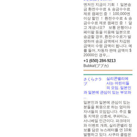
엔저인 지금이 기회 ！ 일본송
금 환전수수료 ＆ 송금수수료
제로 캠페인 중 ！ 100,000엔
이상 할인 ！ 환전수수료 ＆ 송
금수수료 제로 캠페인 중 ！ 알
고 계셨나요? 보통 은행이나
페이팔 등을 이용해 일본으로
송금할 경우, 환전수수료가 발
생하여 송금 금액에서 차감된
금액이 수령 금액이 됩니다. 예
를 들어, 자동차 판매 금액이 $
20000인 경우,...
+1 (650) 284-9213
Bubka!(ブブカ)
실리콘밸리에
사는 어린이들
의 모임. 일본인
과 일본에 관심이 있는 부모와
...
일본인과 일본에 관심이 있는
분들을 회원으로 하는 엄마와
자녀들의 모임입니다. 주요 활
동 지역은 산호세, 쿠퍼티노,
서니베일 인근이다. 파크데이
와 이벤트 개최, 실리콘밸리 정
보를 담은 뉴스레터를 연 10회
발행하고 있다. 사쿠라 클럽은