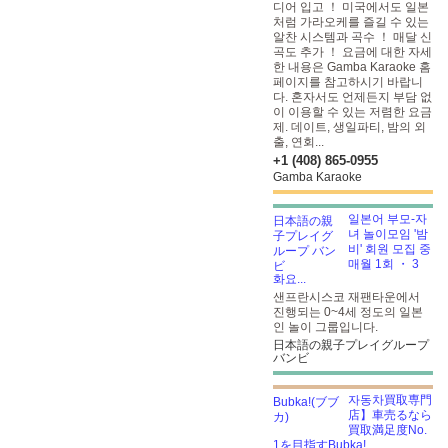
디어 입고 ！ 미국에서도 일본
처럼 가라오케를 즐길 수 있는
알찬 시스템과 곡수 ！ 매달 신
곡도 추가 ！ 요금에 대한 자세
한 내용은 Gamba Karaoke 홈
페이지를 참고하시기 바랍니
다. 혼자서도 언제든지 부담 없
이 이용할 수 있는 저렴한 요금
제. 데이트, 생일파티, 밤의 외
출, 연회...
+1 (408) 865-0955
Gamba Karaoke
일본어 부모-자
녀 놀이모임 '밤
비' 회원 모집 중
매월 1회 ・ 3
화요...
샌프란시스코 재팬타운에서
진행되는 0~4세 정도의 일본
인 놀이 그룹입니다.
日本語の親子プレイグループ
バンビ
자동차買取専門
店】車売るなら
買取満足度No.
1を目指すBubka!