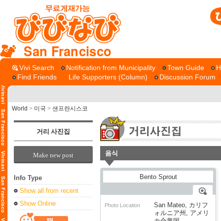
San Francisco
Vivi Search
Notification from Municipality
Town Guide
H
Find Friends
Life Supporters (Column)
Discussion Forum
World
>
미국
>
샌프란시스코
거리 사진집
음식
Make new post
Info Type
Show all from recent
Show Online
San Mateo, カリフ
Photo Location
ォルニア州, アメリ
カ合衆国