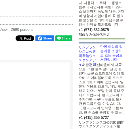
다. 자동차 ・ 주택 ・ 생명보
험부터 사업자를 위한 비즈니
스 보험까지 폭넓게 대응. 현재
의 생활과 사업내용에 꼭 필요
한 보장을 정리하여 납득할 수
있는 선택을 도와드립니다.
 View :
2690 persons
+1 (571) 332-0875
加藤なみ保険代理店
Share
만권 이상의 일
본어를 소장하
고 있는 공공도
서관입니다.
도서관은 재팬타운에서 서쪽
으로 약 한 블록 떨어진 곳에
있다. 스콧 스트리트에 접해 있
으며, 기어리블버드와 포스트
스트리트 사이에 있습니다. 일
본인 직원도 있으며, 매일 개관
하고 있으니 부담 없이 들러 주
시기 바랍니다. 캘리포니아 거
주자라면 누구나 무료로 도서
관 카드를 만들 수 있습니다.
（ 캘리포니아 면허증 또는 여
권, 현 주소를 증명할 수 있는...
+1 (415) 355-5727
サンフランシスコ公共図書館
ウェスタンアディション館