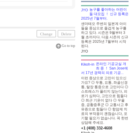
농구를 좋아하는 어린이
들 대모집 ！ 신규 등록은
2025년 7월부터.
샌마테오 주변의 일본계 아이
들을 중심으로 즐겁게 농구를
하고 있다. 시즌은 9월부터 3
Change
Delete
월 초까지다. 다음 시즌의 신규
등록은 2025년 7월부터 시작
Go to top
된다.
JYO
온라인 기공교실 개
최 중 ！ San Jose에
서 17년 경력의 의료 기공...
이런 증상으로 고민이 있으신
가요? ◎ 두통, 요통, 좌골신경
통, 탈장 통증으로 고민이다 ◎
스트레스가 풀리지 않는다, 피
로가 심하다, 고민으로 힘들다
◎ 최근 기운이 없다 ◎ 우울
증, 공황증후군 ◎ 교통사고 후
유증으로 힘들다 ◎ 항암제 치
료의 부작용이 괜찮습니다, 포
기할 필요가 없습니다. 꼭 한번
상담해 주세요.
+1 (408) 332-4608