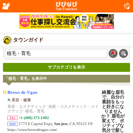
San Francisco
タウンガイド
サブカテゴリを表示
「植毛・育毛」を表示中
Brows de S'gao
美容・健康
美容・エステティック
/
化粧・コスメティック・メイ
クアップ
/
植毛・育毛
+1 (408) 373-1492
TEL
1773 E Capital Expy,
San jose
, CA, 95121 US
MAP
https://www.browsdesgao.com/