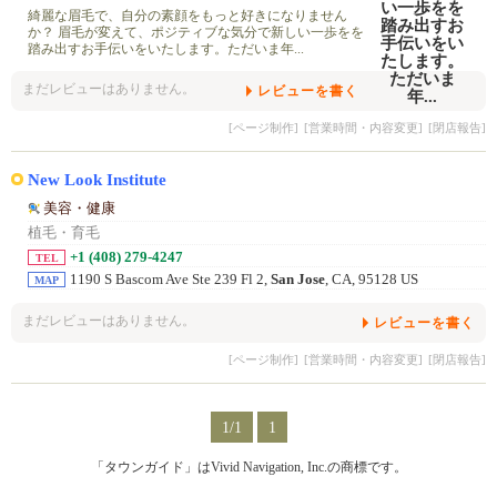
綺麗な眉毛で、自分の素顔をもっと好きになりません
か？ 眉毛が変えて、ポジティブな気分で新しい一歩をを
踏み出すお手伝いをいたします。ただいま年...
まだレビューはありません。
レビューを書く
[ページ制作]
[営業時間・内容変更]
[閉店報告]
New Look Institute
美容・健康
植毛・育毛
+1 (408) 279-4247
TEL
1190 S Bascom Ave Ste 239 Fl 2,
San Jose
, CA, 95128 US
MAP
まだレビューはありません。
レビューを書く
[ページ制作]
[営業時間・内容変更]
[閉店報告]
1/1
1
「タウンガイド」はVivid Navigation, Inc.の商標です。