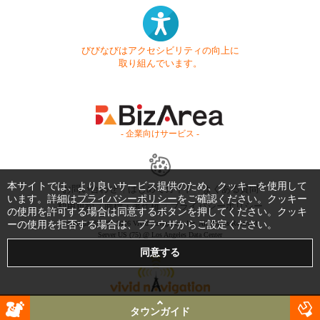
びびなびはアクセシビリティの向上に
取り組んでいます。
- 企業向けサービス -
本サイトでは、より良いサービス提供のため、クッキーを使用して
お問い合わせ
はじめてガイド
よくある質問
います。詳細は
プライバシーポリシー
をご確認ください。クッキー
利用規約
商標・著作権
プライバシーポリシー
の使用を許可する場合は同意するボタンを押してください。クッキ
Copyright © 1999-2026 Vivid Navigation, Inc. All Rights Reserved.
ーの使用を拒否する場合は、ブラウザからご設定ください。
Server US (75) @ Los Angeles Data Center
タウンガイド