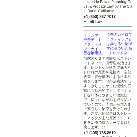
ecialist in Estate Planning, Tr
ust & Probate Law by The Sta
te Bar of California
+1 (650) 867-7017
Merritt Law
従来のカイロプ
ラクティックと
は異なる生物理
学に基づいた高
度な治療法。ストレートネ...
当院のＣＢＰ治療ならストレ
ートネック、側弯症も治せま
す。レントゲン診断で痛みや
しびれの原因を見極め、姿勢
改善、背骨矯正による根本治
療をします。他の治療法では
すっきりしなかった慢性の症
状にも効果的です。ボキボキ
しない体にやさしい治療法
で、徐々にゆがみを取り除い
ていくので、子供から大人ま
で安心して治療を受けられま
す。スマホ症候群はストレー
トネックが主な原因です。Ｃ
ＢＰ治療で首のカーブを取り
戻します。頭...
+1 (408) 738-8610