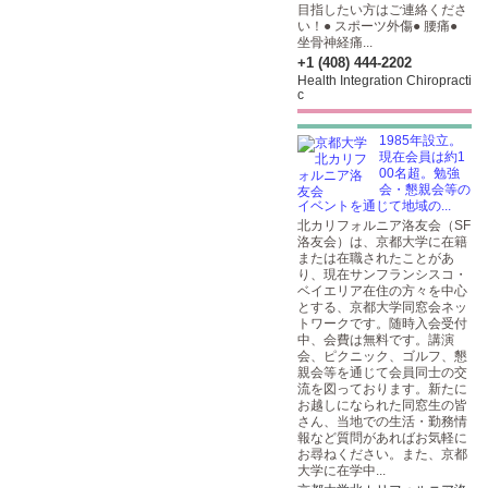
目指したい方はご連絡くださ
い！● スポーツ外傷● 腰痛●
坐骨神経痛...
+1 (408) 444-2202
Health Integration Chiropracti
c
1985年設立。
現在会員は約1
00名超。勉強
会・懇親会等の
イベントを通じて地域の...
北カリフォルニア洛友会（SF
洛友会）は、京都大学に在籍
または在職されたことがあ
り、現在サンフランシスコ・
ベイエリア在住の方々を中心
とする、京都大学同窓会ネッ
トワークです。随時入会受付
中、会費は無料です。講演
会、ピクニック、ゴルフ、懇
親会等を通じて会員同士の交
流を図っております。新たに
お越しになられた同窓生の皆
さん、当地での生活・勤務情
報など質問があればお気軽に
お尋ねください。また、京都
大学に在学中...