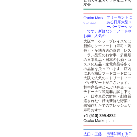
京都大学北カリフォルニア洛
友会
フリーモントに
ある日系大型ス
ーパーマーケッ
トです。新鮮なシーフードや
お肉、人気の...
大阪マーケットプレイスでは
新鮮なシーフード（寿司・刺
身）・産地直送の食肉・レス
トラン品質のお食事・多種類
の日本食品・日本のお酒・コ
スメ化粧品・家電商品等多く
の品物を扱っています。店内
にある梅田フードコードには
大阪で人気のストリートフー
ドやデザートがございます。
和牛弁当やどんぶり弁当・モ
チドーナツ等是非お試し下さ
い！日本直送の鮮魚・刺身厳
選された牛精肉新鮮な野菜・
果物作りたてのフレッシュな
寿司おすす...
+1 (510) 399-4832
Osaka Marketplace
法律に関するご