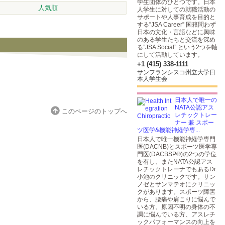
学生団体のひとつです。日本
人気順
人学生に対しての就職活動の
サポートや人事育成を目的と
する”JSA Career” 国籍問わず
日本の文化・言語などに興味
のある学生たちと交流を深め
る”JSA Social” という2つを軸
にして活動しています。
+1 (415) 338-1111
サンフランシスコ州立大学日
本人学生会
日本人で唯一の
NATA公認アス
このページのトップへ
レチックトレー
ナー 兼 スポー
ツ医学&機能神経学専...
日本人で唯一機能神経学専門
医(DACNB)とスポーツ医学専
門医(DACBSP®)の2つの学位
を有し、またNATA公認アス
レチックトレーナでもあるDr.
小池のクリニックです。サン
ノゼとサンマテオにクリニッ
クがあります。スポーツ障害
から、腰痛や肩こりに悩んで
いる方、原因不明の身体の不
調に悩んでいる方、アスレチ
ックパフォーマンスの向上を