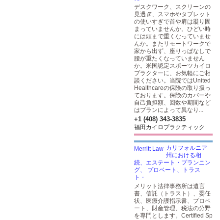
デスクワーク、スクリーンの
見過ぎ、スマホやタブレット
の使いすぎで首や肩は凝り固
まっていませんか。ひどい時
には頭まで重くなっていませ
んか。またリモートワークで
家から出ず、座りっぱなしで
腰が重たくなっていません
か。米国認定スポーツカイロ
プラクターに、お気軽にご相
談ください。当院ではUnited
Healthcareの保険の取り扱っ
ております。保険のカバーや
自己負担額、回数や期間など
はプランによって異なり...
+1 (408) 343-3835
福田カイロプラクティック
カリフォルニア
州における相
続、エステート・プランニン
グ、 プロベート、トラス
ト・...
メリット法律事務所は遺言
書、信託（トラスト）、委任
状、医療介護指示書、プロベ
ート、財産管理、税法の分野
を専門とします。Certified Sp