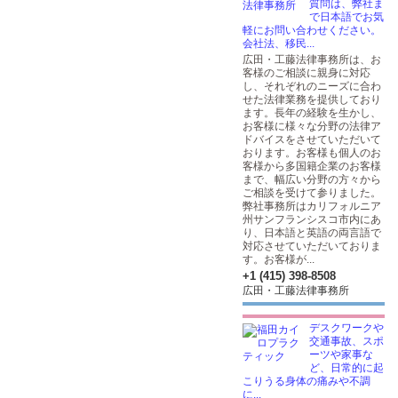
質問は、弊社ま
で日本語でお気
軽にお問い合わせください。
会社法、移民...
広田・工藤法律事務所は、お
客様のご相談に親身に対応
し、それぞれのニーズに合わ
せた法律業務を提供しており
ます。長年の経験を生かし、
お客様に様々な分野の法律ア
ドバイスをさせていただいて
おります。お客様も個人のお
客様から多国籍企業のお客様
まで、幅広い分野の方々から
ご相談を受けて参りました。
弊社事務所はカリフォルニア
州サンフランシスコ市内にあ
り、日本語と英語の両言語で
対応させていただいておりま
す。お客様が...
+1 (415) 398-8508
広田・工藤法律事務所
デスクワークや
交通事故、スポ
ーツや家事な
ど、日常的に起
こりうる身体の痛みや不調
に...