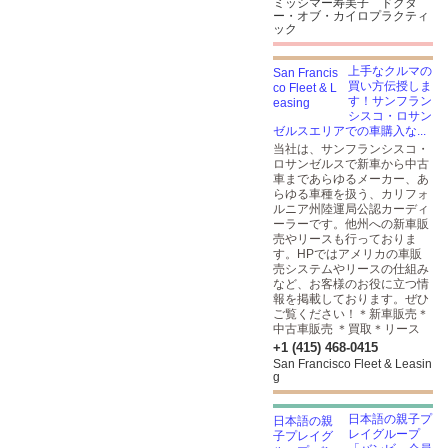
ミッシマー寿美子 ドクタ
ー・オブ・カイロプラクティ
ック
上手なクルマの
買い方伝授しま
す！サンフラン
シスコ・ロサン
ゼルスエリアでの車購入な...
当社は、サンフランシスコ・
ロサンゼルスで新車から中古
車まであらゆるメーカー、あ
らゆる車種を扱う、カリフォ
ルニア州陸運局公認カーディ
ーラーです。他州への新車販
売やリースも行っておりま
す。HPではアメリカの車販
売システムやリースの仕組み
など、お客様のお役に立つ情
報を掲載しております。ぜひ
ご覧ください！＊新車販売＊
中古車販売 ＊買取＊リース
+1 (415) 468-0415
San Francisco Fleet & Leasin
g
日本語の親子プ
レイグループ