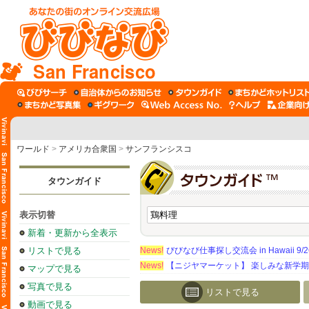
San Francisco
ワールド
>
アメリカ合衆国
>
サンフランシスコ
タウンガイド
表示切替
新着・更新から全表示
リストで見る
News!
びびなび仕事探し交流会 in Hawaii 9/26（
News!
【ニジヤマーケット】 楽しみな新学
マップで見る
写真で見る
リストで見る
動画で見る