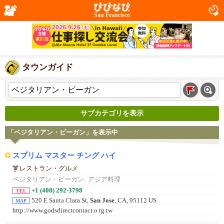
San Francisco
タウンガイド
サブカテゴリを表示
「ベジタリアン・ビーガン」を表示中
スプリム マスター チング ハイ
レストラン・グルメ
ベジタリアン・ビーガン
/
アジア料理
+1 (408) 292-3798
TEL
520 E Santa Clara St,
San Jose
, CA, 95112 US
MAP
http://www.godsdirectcontact.o rg.tw