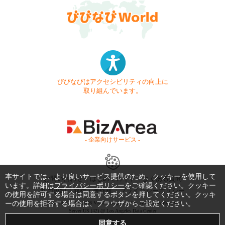
びびなびはアクセシビリティの向上に
取り組んでいます。
- 企業向けサービス -
本サイトでは、より良いサービス提供のため、クッキーを使用して
お問い合わせ
はじめてガイド
よくある質問
います。詳細は
プライバシーポリシー
をご確認ください。クッキー
利用規約
商標・著作権
プライバシーポリシー
の使用を許可する場合は同意するボタンを押してください。クッキ
ーの使用を拒否する場合は、ブラウザからご設定ください。
Copyright © 1999-2026 Vivid Navigation, Inc. All Rights Reserved.
Server US (42) @ Los Angeles Data Center