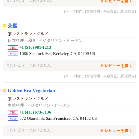
まだレビューはありません。
レビューを書く
[ページ制作]
[営業時間・内容変更]
[閉店報告]
茶屋
レストラン・グルメ
日本料理・和食
/
ベジタリアン・ビーガン
+1 (510) 981-1213
TEL
1686 Shattuck Ave,
Berkeley
, CA, 94709 US
MAP
まだレビューはありません。
レビューを書く
[ページ制作]
[営業時間・内容変更]
[閉店報告]
Golden Era Vegetarian
レストラン・グルメ
中華料理
/
ベジタリアン・ビーガン
+1 (415) 673-3136
TEL
572 Ofarrell St,
San Francisco
, CA, 94102 US
MAP
まだレビューはありません。
レビューを書く