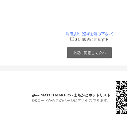
社マッチメーカー兼マネジャー)
のご参加をご検討の方へ、特別な宿泊プランをご用意しております。
アにある会場ホテルを、特別割引にてご利用いただけます。
カーとして20年以上の経験を持ち、在米歴も長く、アメリカ生活のベテラン
スパートでもあります。
ンゼルスで不安…」という方も安心してご参加いただけます。
、これ迄たくさんの異文化カップルを誕生させてきました。
見つけたい皆様、是非私にご相談ください。お待ちしています。
行を兼ねて新しい一歩を踏み出してみませんか？✨
ッセージを送る」または弊社ウェブサイトよりお気軽にお問合せください♪
利用規約 (必ずお読み下さい)
詳細は、ご希望の方へ個別にご案内いたします。
クよりご確認いただけます。
利用規約に同意する
待ちしております！
≫
社マッチメーカー兼マネジャー)
カーとして20年以上の経験を持ち、在米歴も長く、アメリカ生活のベテラン
スパートでもあります。
、これ迄たくさんの異文化カップルを誕生させてきました。
見つけたい皆様、是非私にご相談ください。お待ちしています。
glow MATCH MAKERS - まちかどホットリスト
ッセージを送る」または弊社ウェブサイトよりお気軽にお問合せください♪
QRコードからこのページにアクセスできます。
クよりご確認いただけます。