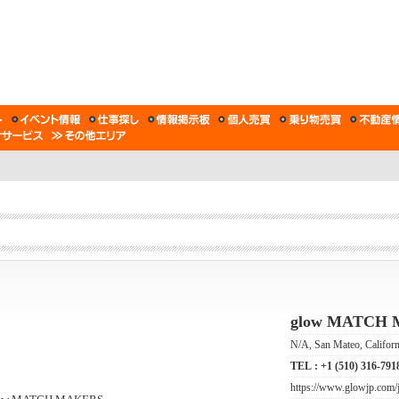
glow MATCH
N/A, San Mateo, Califor
TEL :
+1 (510) 316-791
https://www.glowjp.com/