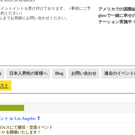
ポイントメントも受け付けております。（事前にご予
アメリカでの国際
約ください）
glowで一緒に幸
らまでお気軽にお問い合わせください。
テーション実施中
れ
日本人男性の皆様へ
Blog
お問い合わせ
過去のイベント
スト
in Los Angeles ❣
ゼルスにて婚活・交流イベント
cial ✨ を開催いたします！