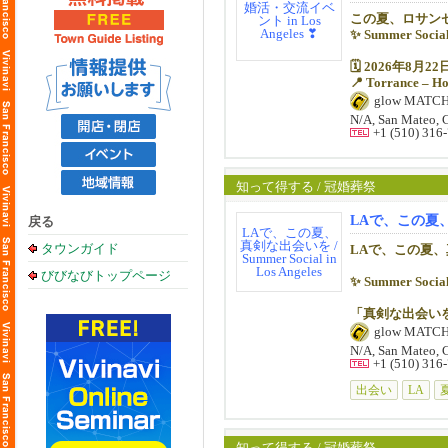
新しいご縁が生
この夏、ロサン
【ドレスコード
✨ Summer So
男性：ビジネス
🌸 7月31日
女性：サマード
🗓️ 2026年8月
※Tシャツやジ
【お問い合わせ
📍 Torrance – Ho
📧 info@glowjp.
glow MATC
【スピードデー
📱 510-316-79
夏の午後、開放
「初めての方と
N/A, San Mateo, 
自然と会話が広
+1 (510) 316
glowマッチメー
堅苦しさは一切
• 全員の異性と
リラックスした
• 短時間ごとに
初参加の方も大
• 適度な時間で
知って得する / 冠婚葬祭
新しいご縁が生
特に、
LAで、この夏、真剣な
戻る
「自分から話し
【Time & Age G
「特定の人とし
タウンガイド
LAで、この夏
といった不安を
第1部：1:00 PM –
びびなびトップページ
リラックスした
✨ Summer Social
Men: 46歳以上 /
【遠方からご参
「真剣な出会い
第2部：4:00 PM –
ロサンゼルスへ
glow MATC
Men: 45歳以下 /
治安の良いエリ
📅 2026年8月22
N/A, San Mateo, 
+1 (510) 316
※より良い出会
「初めてのロサ
✅ 全員と1対1
います。あらか
出会い
LA
この機会に、旅
✅ 初参加・お一
【参加費】
お早めのお申し
※宿泊プランの
（マッチメーカ
知って得する / 冠婚葬祭