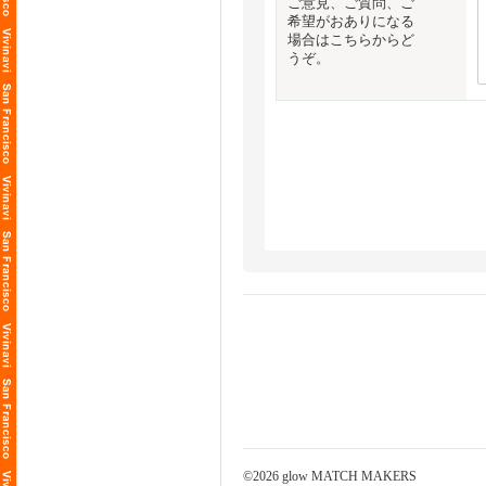
ご意見、ご質問、ご
大橋美代子 (弊
ロサンゼルスへ
希望がおありになる
治安の良いエリ
国際マッチメー
場合はこちらからど
国際結婚のエキ
うぞ。
「初めてのロサ
細やかなケアで
お相手を真剣に
この機会に、旅
まずは下記「メ
※宿泊プランの
詳細も以下リン
皆様のご参加お
≪プロフィール
大橋美代子 (弊
国際マッチメー
国際結婚のエキ
細やかなケアで
お相手を真剣に
まずは下記「メ
詳細も以下リン
©2026 glow MATCH MAKERS