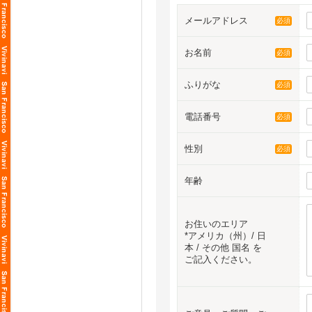
【スピードデー
※より良い出会
「初めての方と
います。あらか
メールアドレス
必須
• 全員の異性と
【参加費】
• 短時間ごとに
お早めのお申し
お名前
必須
• 適度な時間で
• ✅ Early Bi
• ✅ Standar
特に、
ふりがな
• ✅ Late：$1
必須
「自分から話し
「特定の人とし
【ドレスコード
といった不安を
電話番号
必須
男性：ビジネス
リラックスした
女性：サマード
※Tシャツやジ
【遠方からご参
性別
必須
ロサンゼルスへ
【スピードデー
治安の良いエリ
「初めての方と
年齢
「初めてのロサ
• 全員の異性と
• 短時間ごとに
この機会に、旅
• 適度な時間で
お住いのエリア
*アメリカ（州）/ 日
※宿泊プランの
特に、
本 / その他 国名 を
「自分から話し
皆様のご参加お
ご記入ください。
「特定の人とし
といった不安を
リラックスした
≪プロフィール
【遠方からご参