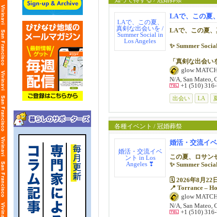
• ✅ Early Bi
• ✅ Standar
皆様のご参加お
✅ リラックス
LAで、この夏、真剣な
• ✅ Late：$1
新しいご縁が生
LAで、この夏
【ドレスコード
≪プロフィール
男性：ビジネス
🌸 7月31日
✨ Summer Social
女性：サマード
大橋美代子 (弊
※Tシャツやジ
【お問い合わせ
「真剣な出会い
国際マッチメー
📧 info@glowjp.
glow MATC
【スピードデー
国際結婚のエキ
📱 510-316-79
📅 2026年8月22
「初めての方と
N/A, San Mateo, 
細やかなケアで
+1 (510) 316
お相手を真剣に
glowマッチメー
✅ 全員と1対1
• 全員の異性と
出会い
LA
• 短時間ごとに
まずは下記「メ
✅ 初参加・お一
• 適度な時間で
詳細も以下リン
（マッチメーカ
特に、
各種イベント / 冠婚葬祭
「自分から話し
✅ リラックス
「特定の人とし
婚活・交流イベント 
といった不安を
新しいご縁が生
リラックスした
この夏、ロサン
✨ Summer So
🌸 7月31日
【遠方からご参
ロサンゼルスへ
🗓️ 2026年8月
【お問い合わせ
治安の良いエリ
📍 Torrance – Ho
📧 info@glowjp.
glow MATC
📱 510-316-79
「初めてのロサ
夏の午後、開放
N/A, San Mateo, 
自然と会話が広
+1 (510) 316
glowマッチメー