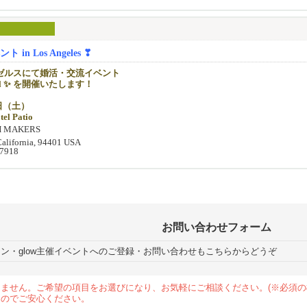
行を兼ねて新しい一歩を踏み出してみませんか？✨
なく、初めての方でも安心してご参加いただける、
ひとときをご用意しております。
詳細は、ご希望の方へ個別にご案内いたします。
歓迎！
待ちしております！
まれる、特別な夏のひとときを一緒に過ごしませんか？
in Los Angeles ❣
roups】
ゼルスにて婚活・交流イベント
≫
cial ✨ を開催いたします！
 3:00 PM
社マッチメーカー兼マネジャー)
 Women: 40歳以上
22日（土）
tel Patio
カーとして20年以上の経験を持ち、在米歴も長く、アメリカ生活のベテラン
 6:00 PM
H MAKERS
スパートでもあります。
 Women: 39歳以下
感あふれる心地よい空間で、
California, 94401 USA
、これ迄たくさんの異文化カップルを誕生させてきました。
がるカジュアルな交流イベントです☀️
-7918
見つけたい皆様、是非私にご相談ください。お待ちしています。
いの機会をご提供するため、当日の参加人数や男女比に応じて、進行内容を一
なく、初めての方でも安心してご参加いただける、
じめご了承ください。
ひとときをご用意しております。
ッセージを送る」または弊社ウェブサイトよりお気軽にお問合せください♪
歓迎！
クよりご確認いただけます。
込みがお得です✨
まれる、特別な夏のひとときを一緒に過ごしませんか？
rd：$125（6月30日まで）
d：$150（7月1日〜7月31日）
roups】
お問い合わせフォーム
75（8月1日以降）
 3:00 PM
ン・glow主催イベントへのご登録・お問い合わせもこちらからどうぞ
】
 Women: 40歳以上
カジュアル
レスなどの女性らしいデートスタイルがお勧めです
 6:00 PM
ーンズはご遠慮ください。
ません。ご希望の項目をお選びになり、お気軽にご相談ください。(※必須
 Women: 39歳以下
んのでご安心ください。