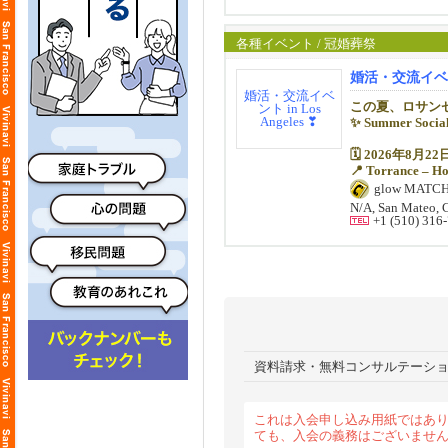
この機会に、旅
堅苦しさは一切
リラックスした
※宿泊プランの
初参加の方も大
各種イベント / 冠婚葬祭
皆様のご参加お
新しいご縁が生
婚活・交流イベント 
【Time & Age G
この夏、ロサン
≪プロフィール
✨ Summer So
第1部：1:00 PM –
大橋美代子 (弊
Men: 46歳以上 /
🗓️ 2026年8月
📍 Torrance – Ho
国際マッチメー
第2部：4:00 PM –
glow MATC
国際結婚のエキ
Men: 45歳以下 /
夏の午後、開放
N/A, San Mateo, 
細やかなケアで
自然と会話が広
+1 (510) 316
お相手を真剣に
※より良い出会
堅苦しさは一切
います。あらか
リラックスした
まずは下記「メ
初参加の方も大
詳細も以下リン
【参加費】
お早めのお申し
新しいご縁が生
• ✅ Early Bi
• ✅ Standar
【Time & Age G
• ✅ Late：$1
第1部：1:00 PM –
資料請求・無料コンサルテーショ
【ドレスコード
Men: 46歳以上 /
男性：ビジネス
女性：サマード
第2部：4:00 PM –
※Tシャツやジ
これは入会申し込み用紙ではあり
Men: 45歳以下 /
ても、入会の義務はございませ