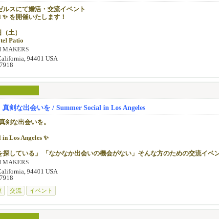
まれる特別な夏の午後を一緒に過ごしませんか？
ゼルスにて婚活・交流イベント
】
cial ✨ を開催いたします！
カジュアル
までのお申し込みは早割あり！ 🌸 定員制のため、お申し込みはお早めに。
レスなどの女性らしいデートスタイルがお勧めです
22日（土）
ーンズはご遠慮ください。
・お申し込み】
tel Patio
com
H MAKERS
ト形式について】
18（Text可）
感あふれる心地よい空間で、
何を話せばいいかわからない…」という方もご安心ください。
California, 94401 USA
がるカジュアルな交流イベントです☀️
-7918
カー
なく、初めての方でも安心してご参加いただける、
1対1で必ず会話できる
ひとときをご用意しております。
席を移動しながら交流
歓迎！
自然なフィーリングを確認
まれる、特別な夏のひとときを一緒に過ごしませんか？
出会いを / Summer Social in Los Angeles
かけるのが苦手」
roups】
か話せない」
、真剣な出会いを。
感じやすい方にも、安心してご参加いただけます。
 3:00 PM
雰囲気の中で、自然に会話をお楽しみいただけす。
 in Los Angeles ✨
 Women: 40歳以上
加の皆さまへ】
を探している」 「なかなか出会いの機会がない」そんな方のための交流イベ
 6:00 PM
のご参加をご検討の方へ、特別な宿泊プランをご用意しております。
H MAKERS
 Women: 39歳以下
アにある会場ホテルを、特別割引にてご利用いただけます。
日（土） 📍 Torrance市内のHotel Patio
California, 94401 USA
-7918
いの機会をご提供するため、当日の参加人数や男女比に応じて、進行内容を一
ンゼルスで不安…」という方も安心してご参加いただけます。
でお話しできる
じめご了承ください。
夏
交流
イベント
行を兼ねて新しい一歩を踏み出してみませんか？✨
人参加歓迎
込みがお得です✨
詳細は、ご希望の方へ個別にご案内いたします。
ーがサポートいたしますので、お一人でも安心してご参加いただけます）