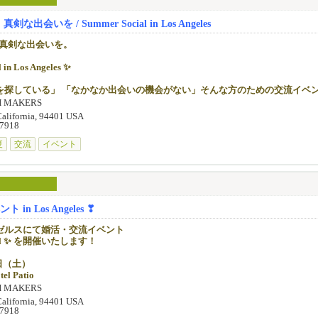
rd：$125（6月30日まで）
d：$150（7月1日〜7月31日）
待ちしております！
したフレンドリーな雰囲気
出会いを / Summer Social in Los Angeles
75（8月1日以降）
まれる特別な夏の午後を一緒に過ごしませんか？
、真剣な出会いを。
】
≫
カジュアル
までのお申し込みは早割あり！ 🌸 定員制のため、お申し込みはお早めに。
 in Los Angeles ✨
レスなどの女性らしいデートスタイルがお勧めです
社マッチメーカー兼マネジャー)
ーンズはご遠慮ください。
・お申し込み】
を探している」 「なかなか出会いの機会がない」そんな方のための交流イベ
カーとして20年以上の経験を持ち、在米歴も長く、アメリカ生活のベテラン
com
H MAKERS
ト形式について】
スパートでもあります。
18（Text可）
日（土） 📍 Torrance市内のHotel Patio
何を話せばいいかわからない…」という方もご安心ください。
California, 94401 USA
、これ迄たくさんの異文化カップルを誕生させてきました。
-7918
見つけたい皆様、是非私にご相談ください。お待ちしています。
カー
でお話しできる
1対1で必ず会話できる
夏
交流
イベント
席を移動しながら交流
ッセージを送る」または弊社ウェブサイトよりお気軽にお問合せください♪
人参加歓迎
自然なフィーリングを確認
クよりご確認いただけます。
ーがサポートいたしますので、お一人でも安心してご参加いただけます）
かけるのが苦手」
したフレンドリーな雰囲気
か話せない」
in Los Angeles ❣
感じやすい方にも、安心してご参加いただけます。
まれる特別な夏の午後を一緒に過ごしませんか？
雰囲気の中で、自然に会話をお楽しみいただけす。
ゼルスにて婚活・交流イベント
cial ✨ を開催いたします！
までのお申し込みは早割あり！ 🌸 定員制のため、お申し込みはお早めに。
加の皆さまへ】
のご参加をご検討の方へ、特別な宿泊プランをご用意しております。
22日（土）
・お申し込み】
アにある会場ホテルを、特別割引にてご利用いただけます。
tel Patio
com
H MAKERS
18（Text可）
ンゼルスで不安…」という方も安心してご参加いただけます。
感あふれる心地よい空間で、
California, 94401 USA
がるカジュアルな交流イベントです☀️
-7918
カー