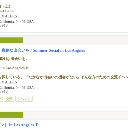
22日（土）
tel Patio
H MAKERS
感あふれる心地よい空間で、
California, 94401 USA
がるカジュアルな交流イベントです☀️
-7918
なく、初めての方でも安心してご参加いただける、
ひとときをご用意しております。
歓迎！
まれる、特別な夏のひとときを一緒に過ごしませんか？
出会いを / Summer Social in Los Angeles
roups】
、真剣な出会いを。
 3:00 PM
 in Los Angeles ✨
 Women: 40歳以上
を探している」 「なかなか出会いの機会がない」そんな方のための交流イベ
 6:00 PM
H MAKERS
 Women: 39歳以下
日（土） 📍 Torrance市内のHotel Patio
California, 94401 USA
-7918
いの機会をご提供するため、当日の参加人数や男女比に応じて、進行内容を一
でお話しできる
じめご了承ください。
夏
交流
イベント
人参加歓迎
込みがお得です✨
ーがサポートいたしますので、お一人でも安心してご参加いただけます）
rd：$125（6月30日まで）
d：$150（7月1日〜7月31日）
したフレンドリーな雰囲気
in Los Angeles ❣
75（8月1日以降）