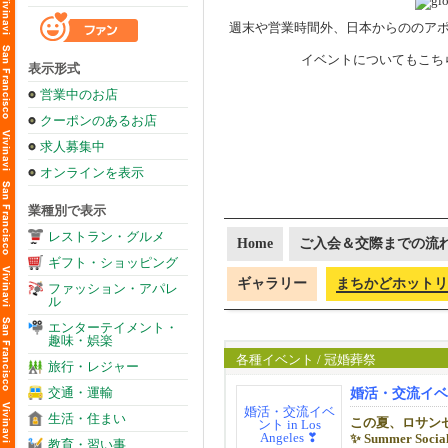
週末や営業時間外、日本からののア
イベントについてもこち
表示形式
営業中のお店
クーポンのあるお店
求人募集中
オンラインを表示
業種別で表示
レストラン・グルメ
Home
ご入会＆交際までの流
ギフト・ショッピング
ギャラリー
まちかどホットリ
ファッション・アパレ
ル
エンターテイメント・
趣味・娯楽
各種イベント / 冠婚葬祭
旅行・レジャー
交通・運輸
婚活・交流イベント 
生活・住まい
この夏、ロサン
✨ Summer So
教育・習い事