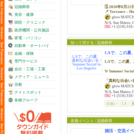
🗓️ 2026年8月
冠婚葬祭
📍 Torrance – Ho
美容・健康
glow MATC
夏の午後、開放
病院・クリニック
N/A, San Mateo, 
自然と会話が広
+1 (510) 316
政府機関・公共施設
堅苦しさは一切
リラックスした
家電・パソコン
初参加の方も大
知って得する / 冠婚葬祭
自動車・オートバイ
新しいご縁が生
LAで、この夏、真剣な
金融・保険
【Time & Age G
専門サービス
LAで、この夏
第1部：1:00 PM –
会社・工場・工業
✨ Summer Social
Men: 46歳以上 /
メディア・ニュース
「真剣な出会い
第2部：4:00 PM –
宗教
glow MATC
Men: 45歳以下 /
📅 2026年8月22
N/A, San Mateo, 
ナイトスポット
+1 (510) 316
※より良い出会
✅ 全員と1対1
各種グループ
います。あらか
出会い
LA
✅ 初参加・お一
【参加費】
お早めのお申し
（マッチメーカ
各種イベント / 冠婚葬祭
• ✅ Early Bi
• ✅ Standar
✅ リラックス
婚活・交流イベント 
• ✅ Late：$1