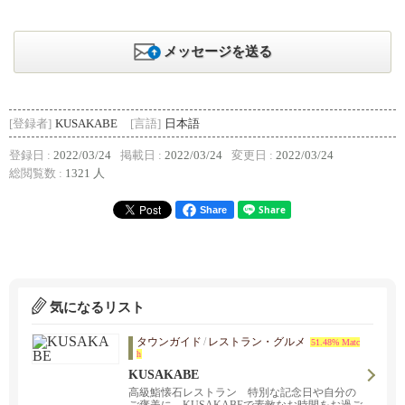
メッセージを送る
[登録者]
KUSAKABE
[言語]
日本語
登録日 :
2022/03/24
掲載日 :
2022/03/24
変更日 :
2022/03/24
総閲覧数 :
1321 人
Share
気になるリスト
タウンガイド
/
レストラン・グルメ
51.48% Matc
h
KUSAKABE
高級鮨懐石レストラン 特別な記念日や自分の