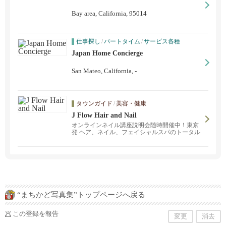
Bay area, California, 95014
仕事探し
/
パートタイム
/
サービス各種
Japan Home Concierge
San Mateo, California, -
タウンガイド
/
美容・健康
J Flow Hair and Nail
オンラインネイル講座説明会随時開催中！東京
発 ヘア、ネイル、フェイシャルスパのトータル
美容が叶う経験豊富な日本人スタッフのサロン
です。プロダクトはもちろん安心の日本製☆
完全予約制で皆様のお越しをお待ちしておりま
す♡
“まちかど写真集”トップページへ戻る
この登録を報告
変更
消去