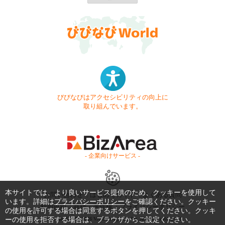
びびなびはアクセシビリティの向上に
取り組んでいます。
- 企業向けサービス -
本サイトでは、より良いサービス提供のため、クッキーを使用して
お問い合わせ
はじめてガイド
よくある質問
います。詳細は
プライバシーポリシー
をご確認ください。クッキー
利用規約
商標・著作権
プライバシーポリシー
の使用を許可する場合は同意するボタンを押してください。クッキ
Copyright © 1999-2026 Vivid Navigation, Inc. All Rights Reserved.
ーの使用を拒否する場合は、ブラウザからご設定ください。