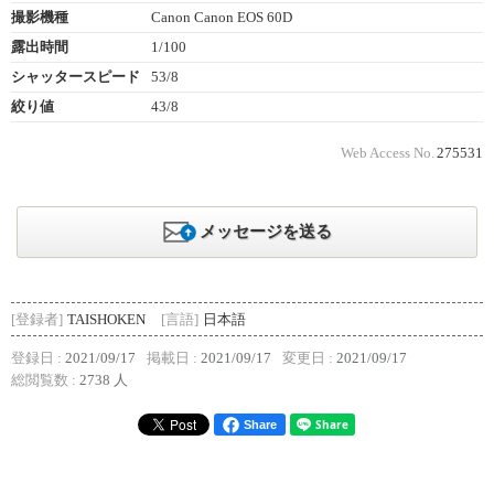
撮影機種
Canon Canon EOS 60D
露出時間
1/100
シャッタースピード
53/8
絞り値
43/8
Web Access No.
275531
メッセージを送る
[登録者]
TAISHOKEN
[言語]
日本語
登録日 :
2021/09/17
掲載日 :
2021/09/17
変更日 :
2021/09/17
総閲覧数 :
2738 人
Share