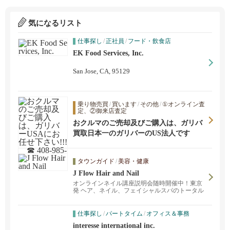
気になるリスト
仕事探し
/
正社員
/
フード・飲食店
EK Food Services, Inc.
San Jose, CA, 95129
乗り物売買
/
買います
/
その他
/
①オンライン査
定、②御来店査定
おクルマのご売却及びご購入は、ガリバ
ーUSAにお任せ下さい!!! ☎ 408-985-13
買取日本一のガリバーのUS法人です
79
タウンガイド
/
美容・健康
J Flow Hair and Nail
オンラインネイル講座説明会随時開催中！東京
発 ヘア、ネイル、フェイシャルスパのトータル
美容が叶う経験豊富な日本人スタッフのサロン
です。プロダクトはもちろん安心の日本製☆
完全予約制で皆様のお越しをお待ちしておりま
仕事探し
/
パートタイム
/
オフィス＆事務
す♡
interesse international inc.