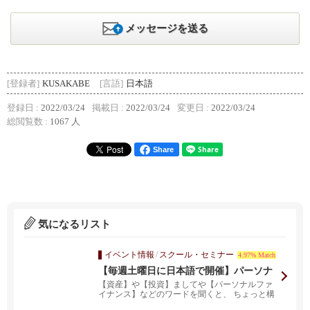
メッセージを送る
[登録者]
KUSAKABE
[言語]
日本語
登録日 :
2022/03/24
掲載日 :
2022/03/24
変更日 :
2022/03/24
総閲覧数 :
1067 人
Share
気になるリスト
イベント情報
/
スクール・セミナー
4.97% Match
【毎週土曜日に日本語で開催】パーソナ
ルファイナンス無料ZOOMウェビナー
【資産】や【投資】ましてや【パーソナルファ
イナンス】などのワードを聞くと、 ちょっと構
えてしまう方も...