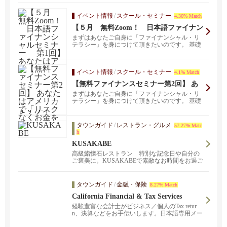
イベント情報
/
スクール・セミナー
4.36% Match
【５月 無料Zoom！ 日本語ファイナン
シャルセミナー 第1回】 あなたはアメ
まずはあなたご自身に「ファイナンシャル・リ
リカで「リスクなくお金を増やす方法」
テラシー」を身につけて頂きたいのです。 基礎
を知っていますか？
知識がない状態...
イベント情報
/
スクール・セミナー
4.1% Match
【無料ファイナンスセミナー第2回】 あ
なたはアメリカで「リスクなくお金を増
まずはあなたご自身に「ファイナンシャル・リ
やす方法」を知っていますか？
テラシー」を身につけて頂きたいのです。 基礎
知識がない状態...
タウンガイド
/
レストラン・グルメ
57.27% Matc
h
KUSAKABE
高級鮨懐石レストラン 特別な記念日や自分の
ご褒美に。KUSAKABEで素敵なお時間をお過ご
しください。
タウンガイド
/
金融・保険
8.27% Match
California Financial & Tax Services
経験豊富な会計士がビジネス／個人のTax retur
n、決算などをお手伝いします。日本語専用メー
ル keiichi@calfintax.com までお気軽に。