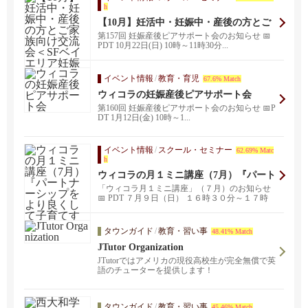
h
【10月】妊活中・妊娠中・産後の方とご
家族向け交流会＜SFベイエリア妊娠産後
第157回 妊娠産後ピアサポート会のお知らせ 📅
ピアサポート会＞
PDT 10月22日(日) 10時～11時30分...
イベント情報
/
教育・育児
67.6% Match
ウィコラの妊娠産後ピアサポート会
第160回 ︎︎︎︎︎妊娠産後ピアサポート会のお知らせ 📅P
DT 1月12日(金) 10時～1...
イベント情報
/
スクール・セミナー
62.69% Matc
h
ウィコラの月１ミニ講座（7月）『パート
ナーシップをより良くして子育てする秘
「ウィコラ月１ミニ講座」（７月）のお知らせ
訣』/ Zoom開催
📅 PDT ７月９日（日） １６時３０分～１７時
３０...
タウンガイド
/
教育・習い事
48.41% Match
JTutor Organization
JTutorではアメリカの現役高校生が完全無償で英
語のチューターを提供します！
タウンガイド
/
教育・習い事
45.46% Match