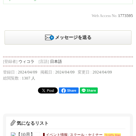
Web Access No.
1773595
メッセージを送る
[登録者]
ウィコラ
[言語]
日本語
登録日 :
2024/04/09
掲載日 :
2024/04/09
変更日 :
2024/04/09
総閲覧数 :
1307 人
Share
気になるリスト
イベント情報
/
スクール・セミナー
70.64% Matc