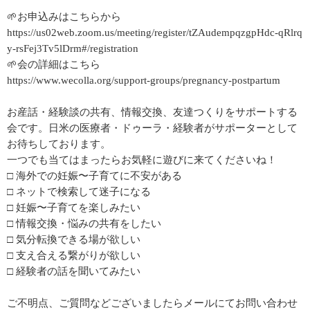
🌱お申込みはこちらから
https://us02web.zoom.us/meeting/register/tZAudempqzgpHdc-qRlrq
y-rsFej3Tv5lDrm#/registration
🌱会の詳細はこちら
https://www.wecolla.org/support-groups/pregnancy-postpartum
お産話・経験談の共有、情報交換、友達つくりをサポートする
会です。日米の医療者・ドゥーラ・経験者がサポーターとして
お待ちしております。
一つでも当てはまったらお気軽に遊びに来てくださいね！
□ 海外での妊娠〜子育てに不安がある
□ ネットで検索して迷子になる
□ 妊娠〜子育てを楽しみたい
□ 情報交換・悩みの共有をしたい
□ 気分転換できる場が欲しい
□ 支え合える繋がりが欲しい
□ 経験者の話を聞いてみたい
ご不明点、ご質問などございましたらメールにてお問い合わせ