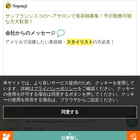
Nepenji
サンフランシスコのヘアサロンで美容師募集！平日勤務可能
な方大歓迎！
会社からのメッセージ
アメリカで活躍したい美容師・
スタイリスト
の方必見！
Nepenjiは、サンフランシスコのジャパンタウンで３５年の歴史を
持つ日本人経営の美容院です。
日本にも美容院３軒とエステサロンが有ります。
ライセンス取得のためのサポートもいたします。
本サイトでは、より良いサービス提供のため、クッキーを使用して
マネージャとして力を発揮でできる方を募集いたします。
います。詳細は
プライバシーポリシー
をご確認ください。クッキー
の使用を許可する場合は同意するボタンを押してください。クッキ
スタイリスト
も募集します。
ーの使用を拒否する場合は、ブラウザからご設定ください。
フリーや飛び込みのお客様が大変多く、
すぐに稼げるようになりますよ。
隔週給 ３０００ドル ～ ７５００ドル
給与
フルコミッション、またはベース保証＋...
まずはお気軽にご応募ください！
勤務地
San Francisco (Japantown)
, California, 94115
勤務時間
10:00～18:00
※必ず履歴書を添付の上ご応募ください。書類審査の上ご連絡さ
仕事探し
詳細