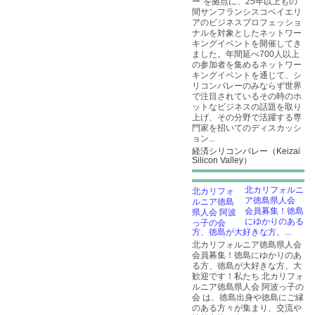
ー”を拠点に、25年以上もの
間サンフランシスコベイエリ
アのビジネスプロフェッショ
ナルを対象としたネットワー
キングイベントを開催してき
ました。年間延べ700人以上
の参加者を集めるネットワー
キングイベントを通じて、シ
リコンバレーのみならず世界
で注目されているその時のホ
ットなビジネスの話題を取り
上げ、その分野で活躍する専
門家を招いてのディスカッシ
ョン...
経済シリコンバレー（Keizai
Silicon Valley）
北カリフォルニ
ア徳島県人会
会員募集！徳島
にゆかりのある
方、徳島が大好きな方、...
北カリフォルニア徳島県人会
会員募集！徳島にゆかりのあ
る方、徳島が大好きな方、大
歓迎です！私たち 北カリフォ
ルニア徳島県人会 阿波っ子の
会 は、徳島出身や徳島にご縁
のある方々が集まり、交流や