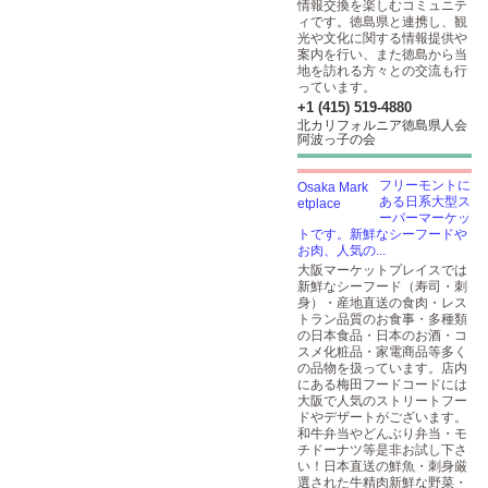
情報交換を楽しむコミュニテ
ィです。徳島県と連携し、観
光や文化に関する情報提供や
案内を行い、また徳島から当
地を訪れる方々との交流も行
っています。
+1 (415) 519-4880
北カリフォルニア徳島県人会
阿波っ子の会
フリーモントに
ある日系大型ス
ーパーマーケッ
トです。新鮮なシーフードや
お肉、人気の...
大阪マーケットプレイスでは
新鮮なシーフード（寿司・刺
身）・産地直送の食肉・レス
トラン品質のお食事・多種類
の日本食品・日本のお酒・コ
スメ化粧品・家電商品等多く
の品物を扱っています。店内
にある梅田フードコードには
大阪で人気のストリートフー
ドやデザートがございます。
和牛弁当やどんぶり弁当・モ
チドーナツ等是非お試し下さ
い！日本直送の鮮魚・刺身厳
選された牛精肉新鮮な野菜・