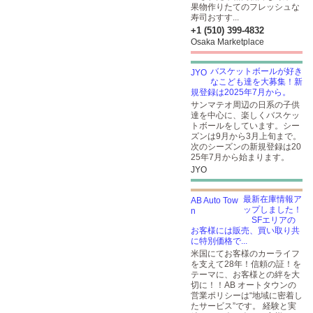
果物作りたてのフレッシュな
寿司おすす...
+1 (510) 399-4832
Osaka Marketplace
バスケットボールが好き
なこども達を大募集！新
規登録は2025年7月から。
サンマテオ周辺の日系の子供
達を中心に、楽しくバスケッ
トボールをしています。シー
ズンは9月から3月上旬まで。
次のシーズンの新規登録は20
25年7月から始まります。
JYO
最新在庫情報ア
ップしました！
SFエリアの
お客様には販売、買い取り共
に特別価格で...
米国にてお客様のカーライフ
を支えて28年！信頼の証！を
テーマに、お客様との絆を大
切に！！AB オートタウンの
営業ポリシーは“地域に密着し
たサービス”です。 経験と実