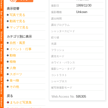
1999/11/30
撮影日
表示切替
Unkown
撮影機種
写真で見る
露出時間
動画で見る
露出プログラム
マップで見る
シャッタースピード
カテゴリ別に表示
絞り値
自然・風景
光源
イベント・行事
フラッシュ
動物
露光モード
植物
ホワイト・バランス
人物
撮影シーン・タイプ
スポーツ
コントラスト
食べ物
シャープネス
その他
被写体撮影モード
戻る
Web Access No.
595305
まちかど写真集