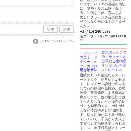
ンサルテーションから。2026年６月１５
います。バレエの基礎を大切
り通常業務となります。お急ぎの方はメー
に、姿勢・リズム感・表現
力・礼儀を自然に育みます。
美しいクラッシク音楽に合わ
せてしなやかに体を鍛えませ
んか？
変更
消去
+1 (415) 240-5377
モニーク・バレエ San Fransi
co
このページのトップへ
従来のカイロプ
ラクティックと
は異なる生物理
学に基づいた高
度な治療法。ストレートネ...
当院のＣＢＰ治療ならストレ
ートネック、側弯症も治せま
す。レントゲン診断で痛みや
しびれの原因を見極め、姿勢
改善、背骨矯正による根本治
療をします。他の治療法では
すっきりしなかった慢性の症
状にも効果的です。ボキボキ
しない体にやさしい治療法
で、徐々にゆがみを取り除い
ていくので、子供から大人ま
で安心して治療を受けられま
す。スマホ症候群はストレー