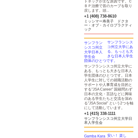
トネックが主な原因です。Ｃ
ＢＰ治療で首のカーブを取り
戻します。頭...
+1 (408) 738-8610
ミッシマー寿美子 ドクタ
ー・オブ・カイロプラクティ
ック
サンフランシス
コ州立大学にあ
る、もっとも大
きな日本人学生
団体のひとつです。
サンフランシスコ州立大学に
ある、もっとも大きな日本人
学生団体のひとつです。日本
人学生に対しての就職活動の
サポートや人事育成を目的と
する”JSA Career” 国籍問わず
日本の文化・言語などに興味
のある学生たちと交流を深め
る”JSA Social” という2つを軸
にして活動しています。
+1 (415) 338-1111
サンフランシスコ州立大学日
本人学生会
安い！ 楽し