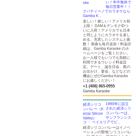
い！年中無休で
毎日営業中！！
クパティーノでカラオケなら
Gamba K...
楽しい！嬉しい！アメリカ初
上陸！ DAM＆デンモクIDつ
いに入荷！アメリカでも日本
と同じようにカラオケを楽し
める、充実したシステムと曲
数！ 新曲も毎月追加！料金詳
細は、Gamba Karaoke のホ
ームページをご覧ください。
お一人様でもいつでも気軽に
利用できるウレシイ料金設
定。デート、誕生日会、夜の
お出かけ、宴会、などなどの
機会にぜひGamba Karaoke
にお越しください！
+1 (408) 865-0955
Gamba Karaoke
1990年に設立
された経済シリ
コンバレーは、
サンフランシス
コ ・ ベイエリアでビ...
経済シリコンバレーはイノベ
ーションの聖地“シリコンバレ