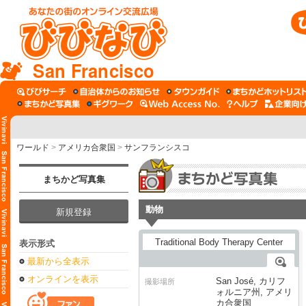
San Francisco
ワールド
>
アメリカ合衆国
>
サンフランシスコ
まちかど写真集
動物
新規登録
表示形式
最新から全表示
オンラインを表示
San José, カリフ
撮影場所
ォルニア州, アメリ
カ合衆国