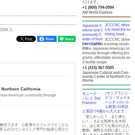
だけます。
+1 (800) 794-0994
AM World Express
JCCCNC strive
2269 人
s to meet the ev
olving need...
Share
JCCCNC strive
s to meet the evolving needs
of the Japanese American co
mmunity through offering pro
grams, affordable services an
d facility usage.
+1 (415) 567-5505
Japanese Cultural and Com
munity Center of Northern Ca
lifornia
Northern California
♪サンフランシ
anese American community through
スコ・フォスタ
.
ーシティのバレ
エ教室♪日本語
と英語で4歳から大人まで...
「楽しかった！ また来た
い！」そんな気持ちを大切
が解決できず、心配事やストレスでどこから
に。はじめてでも安心の少人
度 心のカウンセリング専門の臨床心理士と
数制。個性を大切に楽しくい
ンラインでのカウンセリングを日本語・英
きいきとした練習を提供して