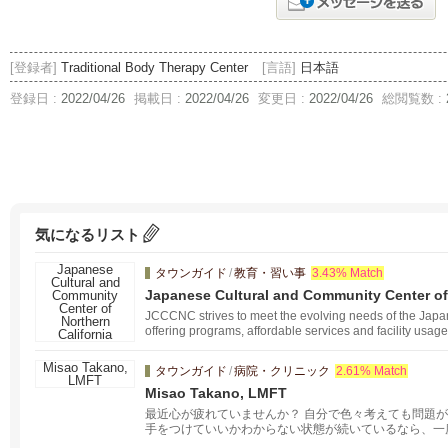
[登録者]
Traditional Body Therapy Center
[言語]
日本語
登録日 :
2022/04/26
掲載日 :
2022/04/26
変更日 :
2022/04/26
総閲覧数 :
気になるリスト
タウンガイド
/
教育・習い事
3.43% Match
Japanese Cultural and Community Center of 
JCCCNC strives to meet the evolving needs of the Jap
offering programs, affordable services and facility usage
タウンガイド
/
病院・クリニック
2.61% Match
Misao Takano, LMFT
最近心が疲れていませんか？ 自分で色々考えても問題
手をつけていいかわからない状態が続いているなら、一
話してみませんか？CA州公認の日本人臨床心理士がオ