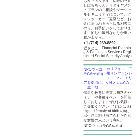
も多々あります！保険の見直
しはもちろん、リタイヤメン
トプランのご相談やソーシャ
ルセキュリティについて、ク
レジットカード返済など、お
金にまつわるあらゆる相談に
のり、お手伝いをしておりま
す。忙しい毎日なかなか重い
腰が上がら...
+1 (714) 269-8892
堤さとこ Financial Plannin
g & Education Service / Regi
stered Social Security Analyst
カリフォルニア
州サンフランシ
スコ・ベイエリ
アを拠点に、女性とafab*の
一生・地...
健康や教育に役立つ無料のセ
ミナーや各種イベントを開催
しております。ぜひお気軽に
ご参加ください！*afab は as
signed female at birth の略。
出生時に割り当てられた性別
が女性の人という意味。
NPOウィコラ(Wecolla)