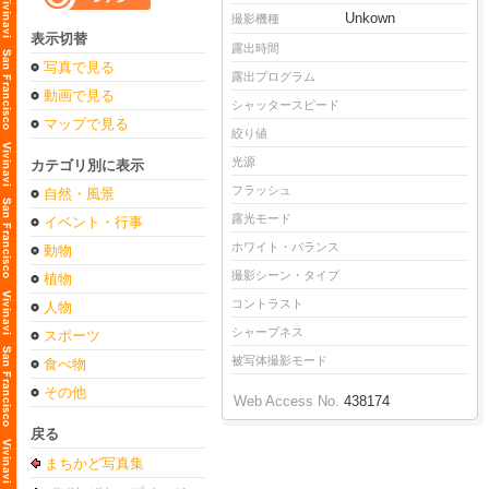
Unkown
撮影機種
表示切替
露出時間
写真で見る
露出プログラム
動画で見る
シャッタースピード
マップで見る
絞り値
光源
カテゴリ別に表示
フラッシュ
自然・風景
露光モード
イベント・行事
ホワイト・バランス
動物
撮影シーン・タイプ
植物
コントラスト
人物
シャープネス
スポーツ
被写体撮影モード
食べ物
その他
Web Access No.
438174
戻る
まちかど写真集