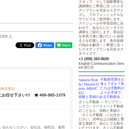
スタッフ、そして経験豊富な
講師陣がご希望に沿ったスタ
ディプランを完全カスタマイ
ズし、プロフェッショナルな
サービスをご提供致します。
スケジュールや学習目的に合
わせて、あなたにピッタリの
講師をご紹介します。英会話
2309 人
を本気で身に着けたいと頑張
る人を応援します。各生徒様
の悩みを解決！ご希望に沿っ
Share
たスタディプランを完全カス
タマイズで...
+1 (408) 260-8600
English Communication Serv
ice (ECS)
不動産売買をお
考えですか？私
たちは手数料が
御来店査定
よりお手頃で、
下さい!!! ☎ 408-985-1379
経験と実績のある不動産会...
さくら不動産 — サンフラン
シスコ・イーストベイ不動産
のことなら、信頼と実績の
「さくら不動産」にお任せく
ださい。20年以上の経験と豊
富な実績で、安心してお取引
い合わせください。会社法、移民法、雇用
いただけます。さくら不動産