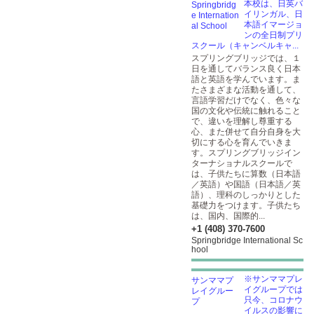
本校は、日英バ
イリンガル、日
本語イマージョ
ンの全日制プリ
スクール（キャンベルキャ...
スプリングブリッジでは、１
日を通してバランス良く日本
語と英語を学んでいます。ま
たさまざまな活動を通して、
言語学習だけでなく、色々な
国の文化や伝統に触れること
で、違いを理解し尊重する
心、また併せて自分自身を大
切にする心を育んでいきま
す。スプリングブリッジイン
ターナショナルスクールで
は、子供たちに算数（日本語
／英語）や国語（日本語／英
語）、理科のしっかりとした
基礎力をつけます。子供たち
は、国内、国際的...
+1 (408) 370-7600
Springbridge International Sc
hool
※サンママプレ
イグループでは
只今、コロナウ
イルスの影響に