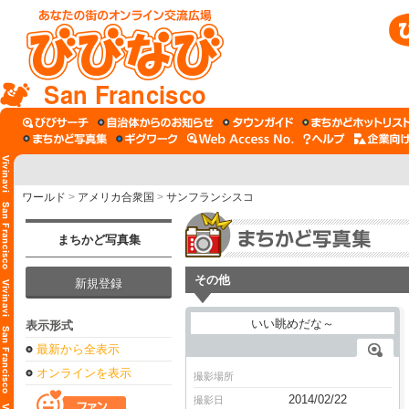
San Francisco
ワールド
>
アメリカ合衆国
>
サンフランシスコ
まちかど写真集
その他
新規登録
表示形式
最新から全表示
オンラインを表示
撮影場所
2014/02/22
撮影日