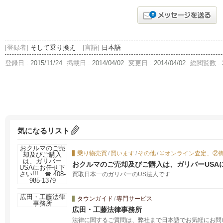
[登録者]
そして乗り換え
[言語]
日本語
登録日 :
2015/11/24
掲載日 :
2014/04/02
変更日 :
2014/04/02
総閲覧数 :
気になるリスト
乗り物売買
/
買います
/
その他
/
①オンライン査定、②
おクルマのご売却及びご購入は、ガリバーUSAにお任せ
買取日本一のガリバーのUS法人です
タウンガイド
/
専門サービス
広田・工藤法律事務所
法律に関するご質問は、弊社まで日本語でお気軽にお問