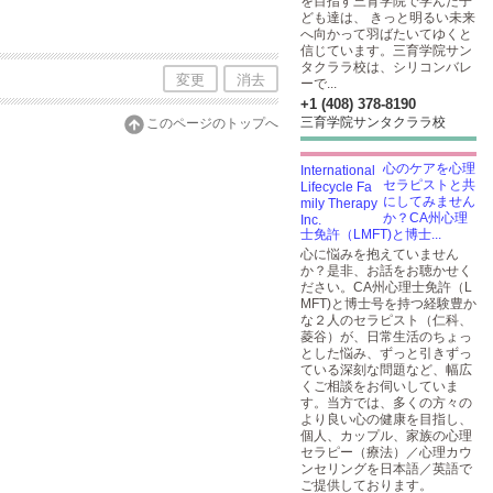
を目指す三育学院で学んだ子
ども達は、 きっと明るい未来
へ向かって羽ばたいてゆくと
信じています。三育学院サン
タクララ校は、シリコンバレ
変更
消去
ーで...
+1 (408) 378-8190
三育学院サンタクララ校
このページのトップへ
心のケアを心理
セラピストと共
にしてみません
か？CA州心理
士免許（LMFT)と博士...
心に悩みを抱えていません
か？是非、お話をお聴かせく
ださい。CA州心理士免許（L
MFT)と博士号を持つ経験豊か
な２人のセラピスト（仁科、
菱谷）が、日常生活のちょっ
とした悩み、ずっと引きずっ
ている深刻な問題など、幅広
くご相談をお伺いしていま
す。当方では、多くの方々の
より良い心の健康を目指し、
個人、カップル、家族の心理
セラピー（療法）／心理カウ
ンセリングを日本語／英語で
ご提供しております。