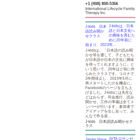
+1 (408) 800-5366
International Lifecycle Family
Therapy Inc.
J-kidsは、日本
語と日本文化へ
の興味を育むた
めに20年前に
始まり、2023年...
J-kidsは、「日本語の読み聞
かせ等を通して、子どもたち
が日本語や日本の文化に興味
を持ってくれますように」と
いう思いで、20年ほど前に作
られたクラスです。コロナで
3年間休止し、2023年5月に
再スタートしたのを機会に、
Facebookのページを立ち上
げました。J-kidsには先生な
どはおらず、司会進行、読み
聞かせ、工作の準備は全てメ
ンバーが行います。参加者で
アイディアを出し合って、み
んなで作る楽...
J-kids 日本語読み聞かせク
ラス
JVTA ロサンゼ