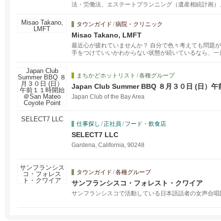
法・労働法、エステートプランニング（遺産相続計画）
ス契約上のトラブル等、事故による人身傷害。
タウンガイド
/
病院・クリニック
Misao Takano, LMFT
最近心が疲れていませんか？ 自分で色々考えても問題
手をつけていいかわからない状態が続いているなら、一
話してみませんか？CA州公認の日本人臨床心理士がオ
語の両方で受け付けています。まずは30分の初回無料コ
日から7月３１日まで夏季休業いたします。８月１日よ
まちかどホットリスト
/
各種グループ
ルでご連絡をください。
Japan Club Summer BBQ ８月３０日 (日）午
Point
Japan Club of the Bay Area
仕事探し
/
正社員
/
フード・飲食店
SELECT7 LLC
Gardena, California, 90248
タウンガイド
/
各種グループ
サンフランシスコ・フォレスト・クワイア
サンフランシスコで活動している日本語話者の女声合唱