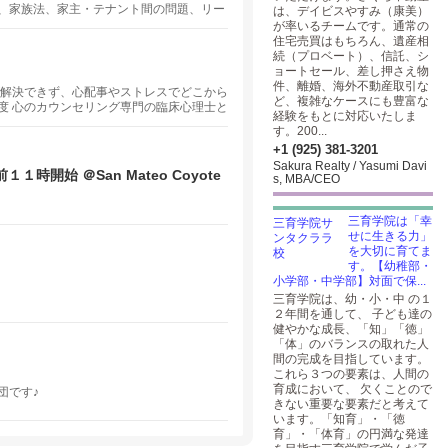
、家族法、家主・テナント間の問題、リー
は、デイビスやすみ（康美）
が率いるチームです。通常の
住宅売買はもちろん、遺産相
続（プロベート）、信託、シ
ョートセール、差し押さえ物
件、離婚、海外不動産取引な
が解決できず、心配事やストレスでどこから
ど、複雑なケースにも豊富な
度 心のカウンセリング専門の臨床心理士と
経験をもとに対応いたしま
ンラインでのカウンセリングを日本語・英
す。200...
ンサルテーションから。2026年６月１５
+1 (925) 381-3201
り通常業務となります。お急ぎの方はメー
Sakura Realty / Yasumi Davi
前１１時開始 ＠San Mateo Coyote
s, MBA/CEO
三育学院は「幸
せに生きる力」
を大切に育てま
す。【幼稚部・
小学部・中学部】対面で保...
三育学院は、幼・小・中 の１
２年間を通して、 子ども達の
健やかな成長、「知」「徳」
「体」のバランスの取れた人
間の完成を目指しています。
これら３つの要素は、人間の
育成において、 欠くことので
団です♪
きない重要な要素だと考えて
います。「知育」・「徳
育」・「体育」の円満な発達