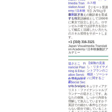
ルス校
【リモート受講
可】JVTAは字
幕・吹き替えの翻訳者を育成
する職業訓練校として1996年
に東京で設立しました。ロサ
ンゼルス校では語学力を活か
して幅広く活躍したい方たち
のスキル習得をサポートしま
す。
+1 (310) 316-3121
Japan Visualmedia Translati
on Academy / 日本映像翻訳ア
カデミー
【保険の見直
し・リタイヤメ
ントプランのご
相談・ソーシャ
ルセキュリティに関するご
質...
ソーシャルセキュリティアナ
リスト・ファイナンシャルプ
ランナーの堤さとこです。あ
なたの保険、しっかり内容を
理解して加入していますか？
英語での細かい条件などわか
らない部分で損していること