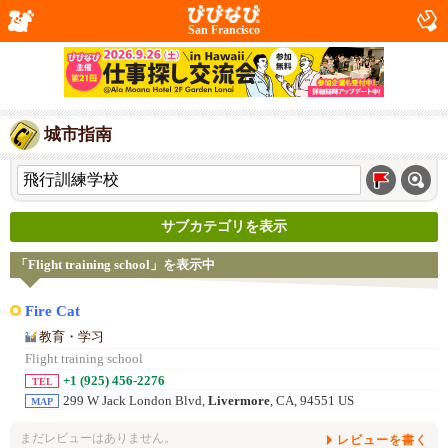
San Francisco
城市指南
サブカテゴリを表示
「Flight training school」を表示中
Fire Cat
教育・学习
Flight training school
+1 (925) 456-2276
TEL
299 W Jack London Blvd,
Livermore
, CA, 94551 US
MAP
まだレビューはありません。
レビューを書く