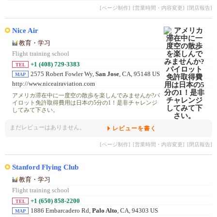
[ページ制作]
[営業時間・内容変更]
[閉店報告]
Nice Air
教育・学习
Flight training school
+1 (408) 729-3383
TEL
2575 Robert Fowler Wy,
San Jose
, CA, 95148 US
MAP
http://www.niceairaviation.com
アメリカ滞在中に一度空の散歩を楽しんでみませんか?パ
イロット免許取得費用は日本の5分の1！是非チャレンジ
してみて下さい。
まだレビューはありません。
レビューを書く
[ページ制作]
[営業時間・内容変更]
[閉店報告]
Stanford Flying Club
教育・学习
Flight training school
+1 (650) 858-2200
TEL
1886 Embarcadero Rd,
Palo Alto
, CA, 94303 US
MAP