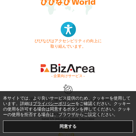
びびなびはアクセシビリティの向上に
取り組んでいます。
- 企業向けサービス -
本サイトでは、より良いサービス提供のため、クッキーを使用して
お問い合わせ
はじめてガイド
よくある質問
います。詳細は
プライバシーポリシー
をご確認ください。クッキー
利用規約
商標・著作権
プライバシーポリシー
の使用を許可する場合は同意するボタンを押してください。クッキ
ーの使用を拒否する場合は、ブラウザからご設定ください。
Copyright © 1999-2026 Vivid Navigation, Inc. All Rights Reserved.
Server US (44) @ Los Angeles Data Center