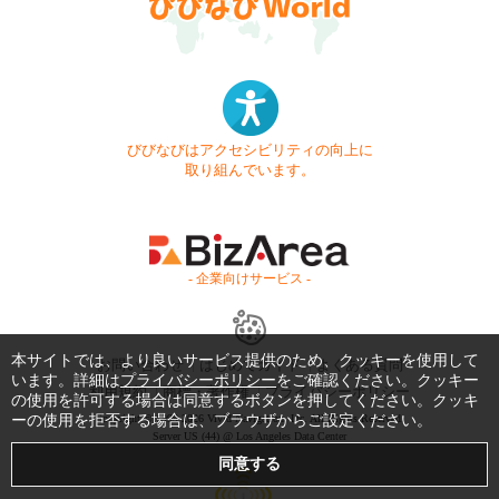
びびなびはアクセシビリティの向上に
取り組んでいます。
- 企業向けサービス -
本サイトでは、より良いサービス提供のため、クッキーを使用して
お問い合わせ
はじめてガイド
よくある質問
います。詳細は
プライバシーポリシー
をご確認ください。クッキー
利用規約
商標・著作権
プライバシーポリシー
の使用を許可する場合は同意するボタンを押してください。クッキ
ーの使用を拒否する場合は、ブラウザからご設定ください。
Copyright © 1999-2026 Vivid Navigation, Inc. All Rights Reserved.
Server US (44) @ Los Angeles Data Center