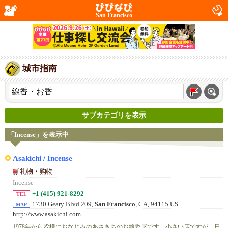
San Francisco
城市指南
サブカテゴリを表示
「Incense」を表示中
Asakichi / Incense
礼物・购物
Incense
+1 (415) 921-8292
TEL
1730 Geary Blvd 209,
San Francisco
, CA, 94115 US
MAP
http://www.asakichi.com
1978年から皆様におなじみのあさきちのお線香屋です。小さい店ですが、日