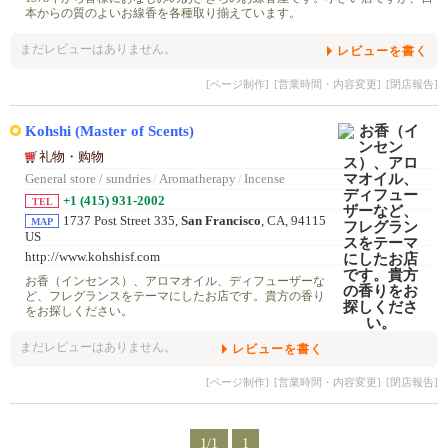
本からの質のよいお線香を各種取り揃えています。
まだレビューはありません。
レビューを書く
[ページ制作]
[営業時間・内容変更]
[閉店報告]
Kohshi (Master of Scents)
礼物・购物
General store / sundries
/
Aromatherapy
/
Incense
+1 (415) 931-2002
TEL
1737 Post Street 335,
San Francisco
, CA, 94115
MAP
US
http://www.kohshisf.com
お香（インセンス）、アロマオイル、ディフューザーな
ど、フレグランスをテーマにしたお店です。貴方の香り
をお探しください。
まだレビューはありません。
レビューを書く
[ページ制作]
[営業時間・内容変更]
[閉店報告]
1/1
1