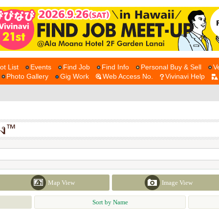
ot List
Events
Find Job
Find Info
Personal Buy & Sell
V
Photo Gallery
Gig Work
Web Access No.
Vivinavi Help
Map View
Image View
Sort by Name