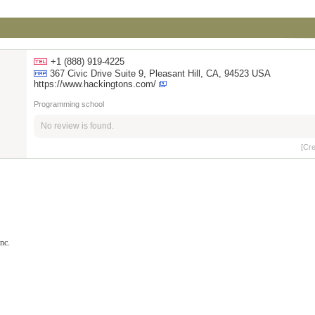
+1 (888) 919-4225
367 Civic Drive Suite 9, Pleasant Hill, CA, 94523 USA
https://www.hackingtons.com/
Programming school
No review is found.
[Cr
nc.