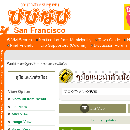
San Francisco
Vivi Search
Notification from Municipality
Town Guide
H
Find Friends
Life Supporters (Column)
Discussion Forum
World
>
สหรัฐอเมริกา
>
ซานฟรานซิสโก
คู่มือแนะนำตัวเมือง
View Option
Show all from recent
List View
List View
Map View
Sort by Updates
Image View
Video View