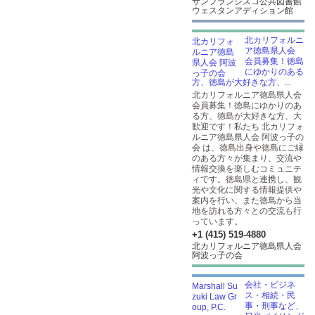
サンフランシスコ公共図書館
ウェスタンアディション館
北カリフォルニ
ア徳島県人会
会員募集！徳島
にゆかりのある
方、徳島が大好きな方、...
北カリフォルニア徳島県人会
会員募集！徳島にゆかりのあ
る方、徳島が大好きな方、大
歓迎です！私たち 北カリフォ
ルニア徳島県人会 阿波っ子の
会 は、徳島出身や徳島にご縁
のある方々が集まり、交流や
情報交換を楽しむコミュニテ
ィです。徳島県と連携し、観
光や文化に関する情報提供や
案内を行い、また徳島から当
地を訪れる方々との交流も行
っています。
+1 (415) 519-4880
北カリフォルニア徳島県人会
阿波っ子の会
会社・ビジネ
ス・相続・民
事・刑事など、