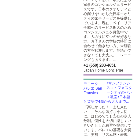
ベイエリア初の日本人による
家事のコンシェルジュサービ
スです。日本のクオリティと
心配りをいかした日本クオリ
ティの家事サービスを提供し
ています。現在、ベイエリア
全域へのサービス拡大のため
コンシェルジュを募集中で
す。人の役に立つのが好きな
方、お子さんの学校の時間に
合わせて働きたい方、未経験
の方を歓迎します。英語がで
きなくても大丈夫。トレーニ
ングもあります。...
+1 (650) 283-4651
Japan Home Concierge
♪サンフランシ
スコ・フォスタ
ーシティのバレ
エ教室♪日本語
と英語で4歳から大人まで...
「楽しかった！ また来た
い！」そんな気持ちを大切
に。はじめてでも安心の少人
数制。個性を大切に楽しくい
きいきとした練習を提供して
います。バレエの基礎を大切
に、姿勢・リズム感・表現