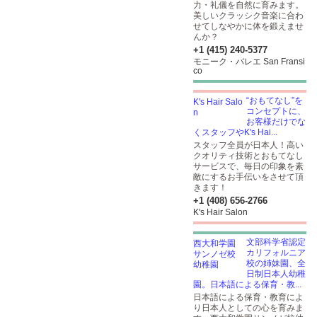
力・礼儀を自然に育みます。
美しいクラッシク音楽に合わ
せてしなやかに体を鍛えませ
んか？
+1 (415) 240-5377
モニーク・バレエ San Fransi
co
“おもてなし”を
コンセプトに、
お客様だけでな
くスタッフやK's Hai...
スタッフ全員が日本人！高い
クオリティ技術とおもてなし
サービスで、毎日の印象を素
敵にするお手伝いをさせて頂
きます！
+1 (408) 656-2766
K's Hair Salon
文部科学省認定
カリフォルニア
校の姉妹園、全
日制日本人幼稚
園。日本語による保育・教...
日本語による保育・教育によ
り日本人としての心を育みま