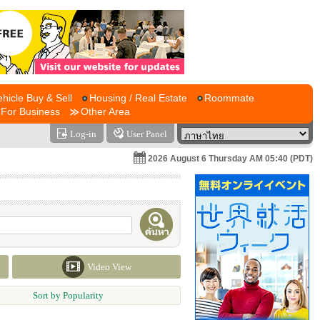
ehicle Buy & Sell
Housing / Real Estate
Roommate
For Business
Other Area
Log-in
User Panel
2026 August 6 Thursday AM 05:40 (PDT)
Video View
Sort by Popularity