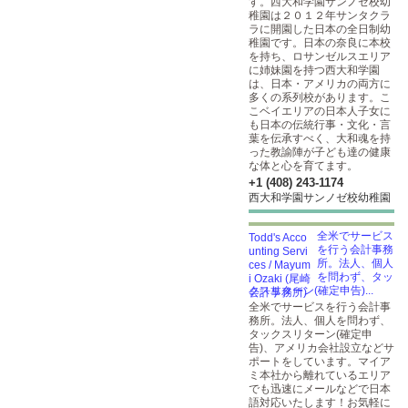
す。西大和学園サンノゼ校幼
稚園は２０１２年サンタクラ
ラに開園した日本の全日制幼
稚園です。日本の奈良に本校
を持ち、ロサンゼルスエリア
に姉妹園を持つ西大和学園
は、日本・アメリカの両方に
多くの系列校があります。こ
こベイエリアの日本人子女に
も日本の伝統行事・文化・言
葉を伝承すべく、大和魂を持
った教諭陣が子ども達の健康
な体と心を育てます。
+1 (408) 243-1174
西大和学園サンノゼ校幼稚園
全米でサービス
を行う会計事務
所。法人、個人
を問わず、タッ
クスリターン(確定申告)...
全米でサービスを行う会計事
務所。法人、個人を問わず、
タックスリターン(確定申
告)、アメリカ会社設立などサ
ポートをしています。マイア
ミ本社から離れているエリア
でも迅速にメールなどで日本
語対応いたします！お気軽に