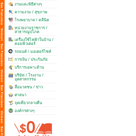
งานและพิธีต่างๆ
ความงาม / สุขภาพ
โรงพยาบาล / คลีนิค
หน่วยงานราชการ /
สาธารณูปโภค
เครื่องใช้ไฟฟ้าในบ้าน /
คอมพิวเตอร์
รถยนต์ / มอเตอร์ไซค์
การเงิน / ประกันภัย
บริการเฉพาะด้าน
บริษัท / โรงงาน /
อุตสาหกรรม
สื่อมวลชน / ข่าว
ศาสนา
จุดเที่ยวกลางคืน
องค์กรต่างๆ