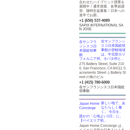
合わせたハイブリッド授業を
展開中！通常授業、各季節講
習、随時生徒募集！日本への
進学でお困...
+1 (650) 537-4089
SAPIX INTERNATIONAL SA
N JOSE
在サンフランシ
スコ日本国総領
事館の管轄地域
は、中北部カリ
フォルニア州、ネバタ州と...
275 Battery Street, Suite 210
0, San Francisco, CA 94111 S
acramento Street とBattery St
reet の角のビル
+1 (415) 780-6000
在サンフランシスコ日本国総
領事館
新しい地で、あ
なたらしく働
く。 今日を、
誰かの「心地よい1日」に。
【ベイエリア初...
Japan Home Concierge は、