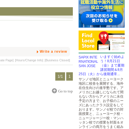
Write a review
いますぐ始めよ
eate Page]
[Hours/Change Info]
[Business Closed]
う！8月21日
（金）まで夏期
講習期間＆8月
25日（火）から後期通常...
1/1
1
サンノゼ地区とニューヨーク
地区に校舎を展開する、海外
在住生向けの進学塾です。ア
Go to top
メリカにお越しになられて間
もない方からアメリカに永住
予定の方まで、お子様のニー
ズにあったクラス設定をして
おります。サンノゼ校での対
面授業と、ニューヨーク校・
ニュージャージー校・マンハ
ッタン校での授業を対面＆オ
ンラインの両方をうまく組み