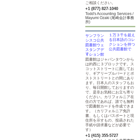
ご相談ください。
+1 (877) 827-1040
Todd's Accounting Services /
Mayumi Ozaki (尾崎会計事務
所)
１万３千を超え
る日本語のコレ
クションを持つ
公共図書館で
す。
図書館はジャパンタウンから
は約西に３ブロックです。ス
コットストリートに面してお
り、ギアリーブルバードとポ
ストストリートとの間にあり
ます。日本人のスタッフもお
り、毎日開館しておりますの
で、是非お気軽にお立ち寄り
ください。カリフォルニア在
住の方であれば、誰でも無料
で図書館カードを作成できま
す。（カリフォルニア免許
書、もしくはパスポートと現
住所を示すもの、投函された
手紙や請求書などが必要で
す）
+1 (415) 355-5727