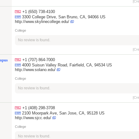
[Cr
+1 (650) 738-4100
3300 College Drive, San Bruno, CA, 94066 US
http://www.skylinecollege.edu/
College
No review is found.
[Cr
+1 (707) 864-7000
ampus
4000 Suisun Valley Road, Fairfield, CA, 94534 US
http://www.solano.edu/
College
No review is found.
[Cr
+1 (408) 298-3708
2100 Moorpark Ave, San Jose, CA, 95128 US
http://www.sjcc.edu/
College
No review is found.