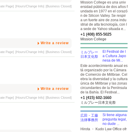
Mission College es una univ
eate Page]
[Hours/Change Info]
[Business Closed]
ersidad pública de dos años f
undada en 1977 en el corazó
n de Silicon Valley. Se respir
a un fuerte aire de zona indu
strial de alta tecnología, con l
a sede de Yahoo situada e...
+1 (408) 855-5025
Mission College
Write a review
El Festival de l
eate Page]
[Hours/Change Info]
[Business Closed]
a Cultura Japo
nesa de Mi...
Este acontecimiento anual es
tá organizado por la Cámara
de Comercio de Millbrae. Cel
ebra la diversidad y la cultura
única de Millbrae y las zonas
circundantes de la Península
Write a review
de la Bahía. El Festival...
+1 (415) 602-1660
eate Page]
[Hours/Change Info]
[Business Closed]
ミルブレー日本文化祭
Si tiene alguna
pregunta legal,
no dude ...
Hirota ・ Kudo Law Office ofr