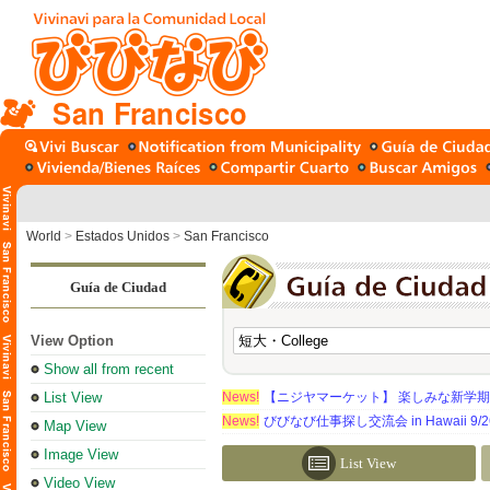
San Francisco
World
>
Estados Unidos
>
San Francisco
Guía de Ciudad
View Option
Show all from recent
List View
News!
【ニジヤマーケット】 楽しみな新学
News!
びびなび仕事探し交流会 in Hawaii 9/26（
Map View
Image View
List View
Video View