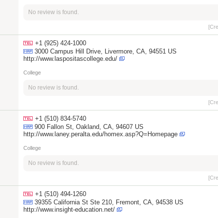
No review is found.
[Cr
+1 (925) 424-1000
3000 Campus Hill Drive, Livermore, CA, 94551 US
http://www.laspositascollege.edu/
College
No review is found.
[Cr
+1 (510) 834-5740
900 Fallon St, Oakland, CA, 94607 US
http://www.laney.peralta.edu/homex.asp?Q=Homepage
College
No review is found.
[Cr
+1 (510) 494-1260
39355 California St Ste 210, Fremont, CA, 94538 US
http://www.insight-education.net/