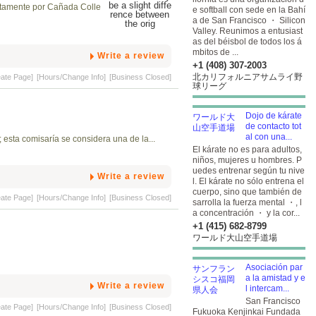
ectamente por Cañada Colle
e softball con sede en la Bahí
a de San Francisco ・ Silicon
Valley. Reunimos a entusiast
as del béisbol de todos los á
mbitos de ...
Write a review
+1 (408) 307-2003
北カリフォルニアサムライ野
eate Page]
[Hours/Change Info]
[Business Closed]
球リーグ
Dojo de kárate
de contacto tot
al con una...
 esta comisaría se considera una de la...
El kárate no es para adultos,
niños, mujeres u hombres. P
uedes entrenar según tu nive
Write a review
l. El kárate no sólo entrena el
cuerpo, sino que también de
eate Page]
[Hours/Change Info]
[Business Closed]
sarrolla la fuerza mental ・, l
a concentración ・ y la cor...
+1 (415) 682-8799
ワールド大山空手道場
Asociación par
a la amistad y e
Write a review
l intercam...
San Francisco
eate Page]
[Hours/Change Info]
[Business Closed]
Fukuoka Kenjinkai Fundada