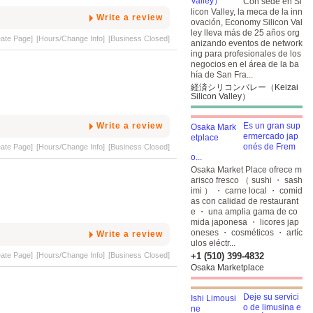
Con sede en Si
licon Valley, la meca de la inn
Write a review
ovación, Economy Silicon Val
ley lleva más de 25 años org
eate Page]
[Hours/Change Info]
[Business Closed]
anizando eventos de network
ing para profesionales de los
negocios en el área de la ba
hía de San Fra...
経済シリコンバレー（Keizai
Silicon Valley）
Write a review
Es un gran sup
ermercado jap
onés de Frem
eate Page]
[Hours/Change Info]
[Business Closed]
o...
Osaka Market Place ofrece m
arisco fresco （ sushi ・ sash
imi ） ・ carne local ・ comid
as con calidad de restaurant
e ・ una amplia gama de co
mida japonesa ・ licores jap
oneses ・ cosméticos ・ artíc
Write a review
ulos eléctr...
eate Page]
[Hours/Change Info]
[Business Closed]
+1 (510) 399-4832
Osaka Marketplace
Deje su servici
o de limusina e