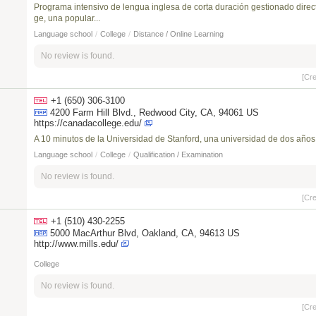
Programa intensivo de lengua inglesa de corta duración gestionado dir
ge, una popular...
Language school
/
College
/
Distance / Online Learning
No review is found.
[Cr
+1 (650) 306-3100
4200 Farm Hill Blvd., Redwood City, CA, 94061 US
https://canadacollege.edu/
A 10 minutos de la Universidad de Stanford, una universidad de dos años;
Language school
/
College
/
Qualification / Examination
No review is found.
[Cr
+1 (510) 430-2255
5000 MacArthur Blvd, Oakland, CA, 94613 US
http://www.mills.edu/
College
No review is found.
[Cr