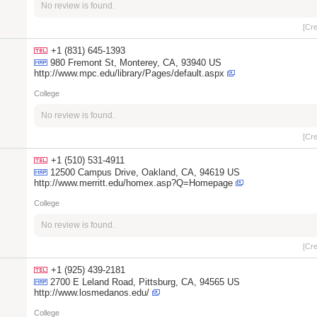
No review is found.
[Cr
+1 (831) 645-1393
980 Fremont St, Monterey, CA, 93940 US
http://www.mpc.edu/library/Pages/default.aspx
College
No review is found.
[Cr
+1 (510) 531-4911
12500 Campus Drive, Oakland, CA, 94619 US
http://www.merritt.edu/homex.asp?Q=Homepage
College
No review is found.
[Cr
+1 (925) 439-2181
2700 E Leland Road, Pittsburg, CA, 94565 US
http://www.losmedanos.edu/
College