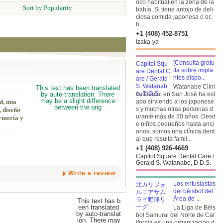
oco habitual en la zona de la
Sort by Popularity
bahía. Si tiene antojo de deli
ciosa comida japonesa o ec
h...
+1 (408) 452-8751
Izaka-ya
[Consulta gratu
ita sobre impla
ntes dispo...
Watanabe Clíni
ca Dental en San José ha est
d, una
ado sirviendo a los japonese
s y muchas otras personas d
, diseño
urante más de 30 años. Desd
ermería y
e niños pequeños hasta anci
anos, somos una clínica dent
al que resulta famil...
+1 (408) 926-4669
Capitol Square Dental Care /
Gerald S. Watanabe, D.D.S.
Write a review
Los entusiastas
del béisbol del
Área de ...
La Liga de Béis
bol Samurai del Norte de Cal
ifornia es una organización d