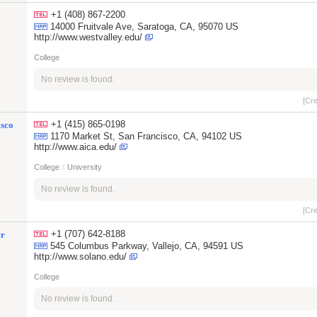
+1 (408) 867-2200
14000 Fruitvale Ave, Saratoga, CA, 95070 US
http://www.westvalley.edu/
College
No review is found.
[Cr
+1 (415) 865-0198
isco
1170 Market St, San Francisco, CA, 94102 US
http://www.aica.edu/
College
/
University
No review is found.
[Cr
+1 (707) 642-8188
er
545 Columbus Parkway, Vallejo, CA, 94591 US
http://www.solano.edu/
College
No review is found.