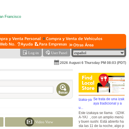
Log-in
User Panel
2026 August 6 Thursday PM 08:03 (PDT)
Se trata de una izak
aya tradicional y a
u...
Este izakaya se llama 《IZAK
A-YA》, con un amplio menú
y buen sushi. Está abierto ha
Video View
sta las 11 de la noche, algo p