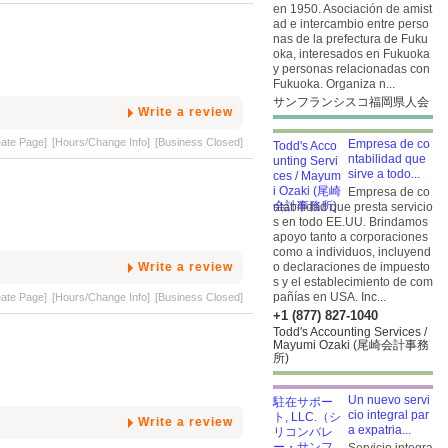
en 1950. Asociación de amist
ad e intercambio entre perso
nas de la prefectura de Fuku
oka, interesados en Fukuoka
y personas relacionadas con
Fukuoka. Organiza n...
サンフランシスコ福岡県人会
Write a review
eate Page]
[Hours/Change Info]
[Business Closed]
Empresa de co
ntabilidad que
sirve a todo...
Empresa de co
ntabilidad que presta servicio
s en todo EE.UU. Brindamos
apoyo tanto a corporaciones
como a individuos, incluyend
Write a review
o declaraciones de impuesto
s y el establecimiento de com
pañías en USA. Inc...
eate Page]
[Hours/Change Info]
[Business Closed]
+1 (877) 827-1040
Todd's Accounting Services /
Mayumi Ozaki (尾崎会計事務
所)
Un nuevo servi
cio integral par
Write a review
a expatria...