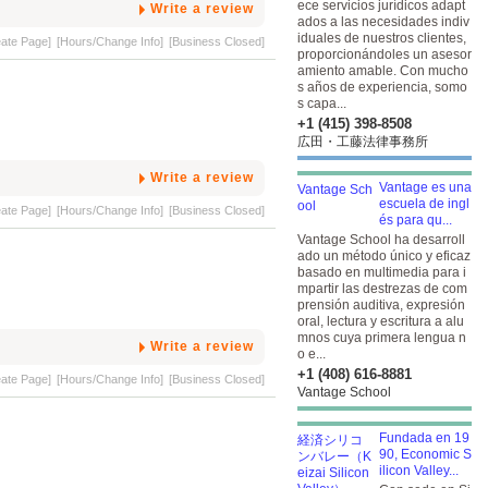
ece servicios jurídicos adapt
Write a review
ados a las necesidades indiv
iduales de nuestros clientes,
eate Page]
[Hours/Change Info]
[Business Closed]
proporcionándoles un asesor
amiento amable. Con mucho
s años de experiencia, somo
s capa...
+1 (415) 398-8508
広田・工藤法律事務所
Write a review
Vantage es una
escuela de ingl
eate Page]
[Hours/Change Info]
[Business Closed]
és para qu...
Vantage School ha desarroll
ado un método único y eficaz
basado en multimedia para i
mpartir las destrezas de com
prensión auditiva, expresión
oral, lectura y escritura a alu
mnos cuya primera lengua n
Write a review
o e...
+1 (408) 616-8881
eate Page]
[Hours/Change Info]
[Business Closed]
Vantage School
Fundada en 19
90, Economic S
ilicon Valley...