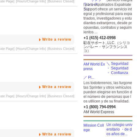
Servicio integra
eate Page]
[Hours/Change Info]
[Business Closed]
l para expatriados Expatriate
Support ofrece un servicio int
egral y profesional para expa
triados, investigadores y estu
diantes extranjeros, desde pr
opuestas, contratos y seguim
ientos ...
+1 (415) 412-0998
Write a review
駐在サポート, LLC.（シリコ
ンバレー・サンフランシス
eate Page]
[Hours/Change Info]
[Business Closed]
コ）
＼ Seguridad
・ Seguridad
・ Confianza
／ Pl...
Los todoterrenos, las furgone
Write a review
tas Sprinter y otros vehículos
pueden elegirse en función d
eate Page]
[Hours/Change Info]
[Business Closed]
el número de personas que l
os utilicen y de su finalidad.
+1 (800) 794-0994
AM World Express
Un colegio univ
ersitario ・de d
os años de...
Write a review