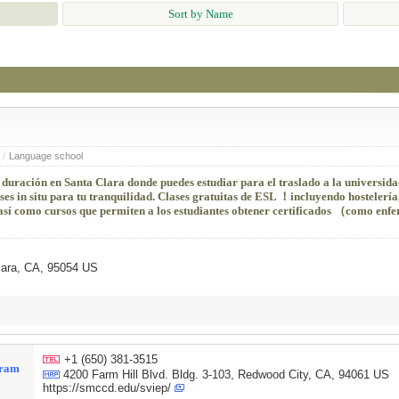
Sort by Name
/
Language school
 duración en Santa Clara donde puedes estudiar para el traslado a la universida
ses in situ para tu tranquilidad. Clases gratuitas de ESL ！incluyendo hostelería
 así como cursos que permiten a los estudiantes obtener certificados （como enf
lara, CA, 95054 US
+1 (650) 381-3515
gram
4200 Farm Hill Blvd. Bldg. 3-103, Redwood City, CA, 94061 US
https://smccd.edu/sviep/