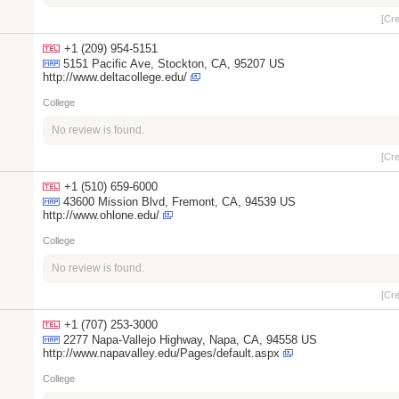
[Cr
+1 (209) 954-5151
5151 Pacific Ave, Stockton, CA, 95207 US
http://www.deltacollege.edu/
College
No review is found.
[Cr
+1 (510) 659-6000
43600 Mission Blvd, Fremont, CA, 94539 US
http://www.ohlone.edu/
College
No review is found.
[Cr
+1 (707) 253-3000
2277 Napa-Vallejo Highway, Napa, CA, 94558 US
http://www.napavalley.edu/Pages/default.aspx
College