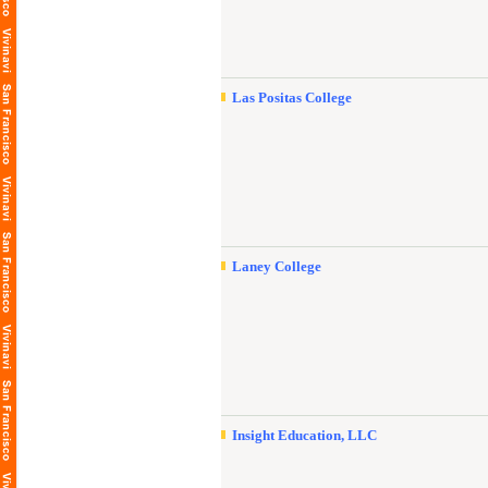
Las Positas College
Laney College
Insight Education, LLC