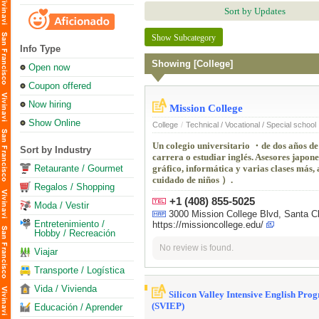
Sort by Updates
Show Subcategory
Info Type
Showing [College]
Open now
Coupon offered
Now hiring
Mission College
Show Online
College
/
Technical / Vocational / Special school
Un colegio universitario ・de dos años de
Sort by Industry
carrera o estudiar inglés. Asesores japone
Retaurante / Gourmet
gráfico, informática y varias clases más,
cuidado de niños ）.
Regalos / Shopping
+1 (408) 855-5025
Moda / Vestir
3000 Mission College Blvd, Santa C
Entretenimiento /
https://missioncollege.edu/
Hobby / Recreación
No review is found.
Viajar
Transporte / Logística
Vida / Vivienda
Silicon Valley Intensive English Pro
(SVIEP)
Educación / Aprender