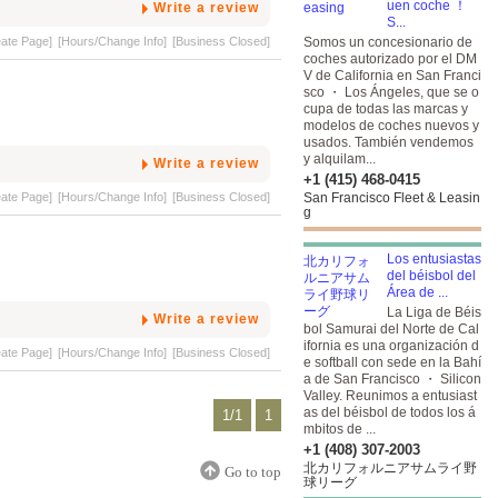
uen coche ！
Write a review
S...
eate Page]
[Hours/Change Info]
[Business Closed]
Somos un concesionario de
coches autorizado por el DM
V de California en San Franci
sco ・ Los Ángeles, que se o
cupa de todas las marcas y
modelos de coches nuevos y
usados. También vendemos
y alquilam...
Write a review
+1 (415) 468-0415
eate Page]
[Hours/Change Info]
[Business Closed]
San Francisco Fleet & Leasin
g
Los entusiastas
del béisbol del
Área de ...
La Liga de Béis
Write a review
bol Samurai del Norte de Cal
ifornia es una organización d
eate Page]
[Hours/Change Info]
[Business Closed]
e softball con sede en la Bahí
a de San Francisco ・ Silicon
Valley. Reunimos a entusiast
as del béisbol de todos los á
1/1
1
mbitos de ...
+1 (408) 307-2003
北カリフォルニアサムライ野
Go to top
球リーグ