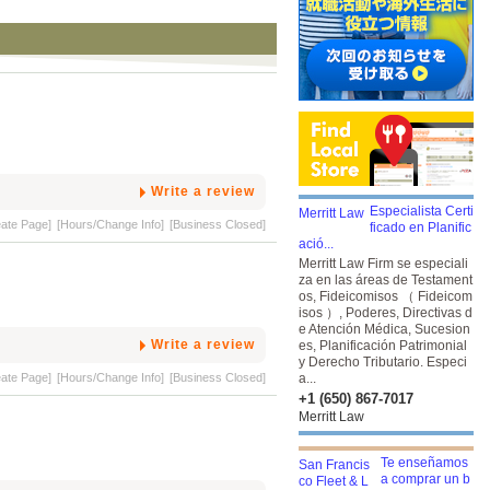
Write a review
Especialista Certi
eate Page]
[Hours/Change Info]
[Business Closed]
ficado en Planific
ació...
Merritt Law Firm se especiali
za en las áreas de Testament
os, Fideicomisos （ Fideicom
isos ）, Poderes, Directivas d
e Atención Médica, Sucesion
Write a review
es, Planificación Patrimonial
y Derecho Tributario. Especi
eate Page]
[Hours/Change Info]
[Business Closed]
a...
+1 (650) 867-7017
Merritt Law
Te enseñamos
a comprar un b