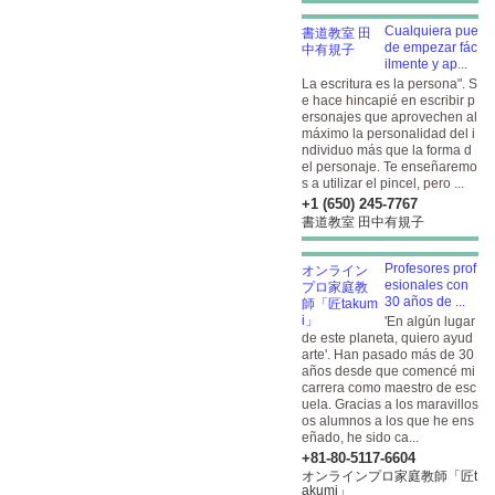
Cualquiera pue
de empezar fác
ilmente y ap...
La escritura es la persona". S
e hace hincapié en escribir p
ersonajes que aprovechen al
máximo la personalidad del i
ndividuo más que la forma d
el personaje. Te enseñaremo
s a utilizar el pincel, pero ...
+1 (650) 245-7767
書道教室 田中有規子
Profesores prof
esionales con
30 años de ...
'En algún lugar
de este planeta, quiero ayud
arte'. Han pasado más de 30
años desde que comencé mi
carrera como maestro de esc
uela. Gracias a los maravillos
os alumnos a los que he ens
eñado, he sido ca...
+81-80-5117-6604
オンラインプロ家庭教師「匠t
akumi」