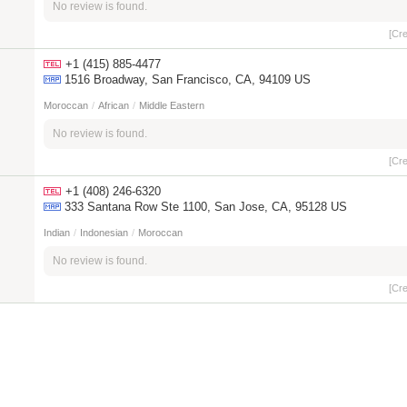
No review is found.
[Cr
+1 (415) 885-4477
1516 Broadway, San Francisco, CA, 94109 US
Moroccan
/
African
/
Middle Eastern
No review is found.
[Cr
+1 (408) 246-6320
333 Santana Row Ste 1100, San Jose, CA, 95128 US
Indian
/
Indonesian
/
Moroccan
No review is found.
[Cr