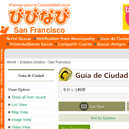
San Francisco
World
>
Estados Unidos
>
San Francisco
Guía de Ciudad
View Option
Show all from recent
List View
List View
Map View
Sort by Updates
Image View
Video View
Show Subcategory