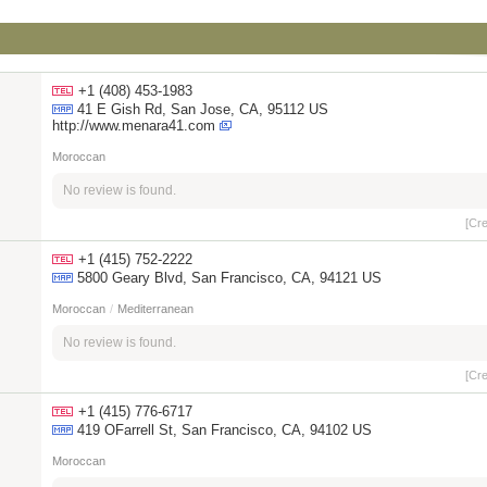
+1 (408) 453-1983
41 E Gish Rd, San Jose, CA, 95112 US
http://www.menara41.com
Moroccan
No review is found.
[Cr
+1 (415) 752-2222
5800 Geary Blvd, San Francisco, CA, 94121 US
Moroccan
/
Mediterranean
No review is found.
[Cr
+1 (415) 776-6717
419 OFarrell St, San Francisco, CA, 94102 US
Moroccan