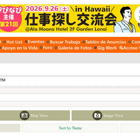
Map View
Image View
Sort by Name