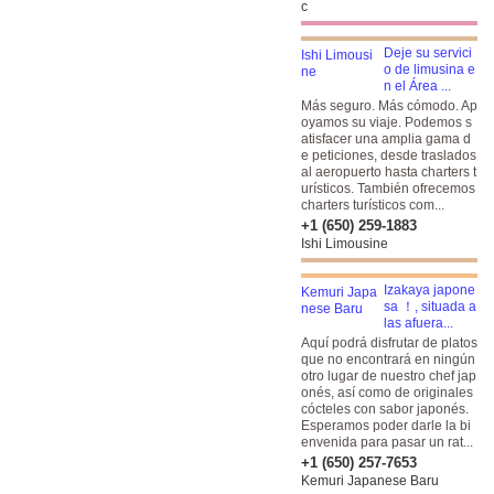
c
Deje su servici
o de limusina e
n el Área ...
Más seguro. Más cómodo. Ap
oyamos su viaje. Podemos s
atisfacer una amplia gama d
e peticiones, desde traslados
al aeropuerto hasta charters t
urísticos. También ofrecemos
charters turísticos com...
+1 (650) 259-1883
Ishi Limousine
Izakaya japone
sa ！, situada a
las afuera...
Aquí podrá disfrutar de platos
que no encontrará en ningún
otro lugar de nuestro chef jap
onés, así como de originales
cócteles con sabor japonés.
Esperamos poder darle la bi
envenida para pasar un rat...
+1 (650) 257-7653
Kemuri Japanese Baru