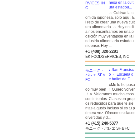
nesa en la cult
ura estadou...
～ Cultivar la c
omida japonesa, sólo aquí. E
l reto de crear una nueva cult
ura alimentaria. ～ Hoy en dí
a nos encontramos en una p
osición muy ventajosa en la i
ndustria alimentaria estadou
nidense. Hoy ...
+1 (408) 320-2291
EK FOODSERVICES, INC.
♪ San Francisc
o ・ Escuela d
e ballet de F...
«Me lo he pasa
do muy bien ！ Quiero volver
！ ». Valoramos mucho esos
sentimientos. Clases en grup
os reducidos para que te sie
ntas a gusto incluso si es tu p
rimera vez. Ofrecemos clases
divertidas y d...
+1 (415) 240-5377
モニーク・バレエ SF＆FC