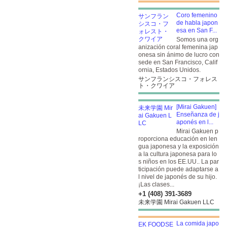
Coro femenino
de habla japon
esa en San F...
Somos una org
anización coral femenina jap
onesa sin ánimo de lucro con
sede en San Francisco, Calif
ornia, Estados Unidos.
サンフランシスコ・フォレス
ト・クワイア
[Mirai Gakuen]
Enseñanza de j
aponés en l...
Mirai Gakuen p
roporciona educación en len
gua japonesa y la exposición
a la cultura japonesa para lo
s niños en los EE.UU.. La par
ticipación puede adaptarse a
l nivel de japonés de su hijo.
¡Las clases...
+1 (408) 391-3689
未来学園 Mirai Gakuen LLC
La comida japo