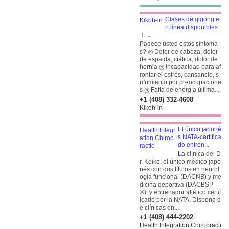
Clases de qigong e
n línea disponibles
！ ...
Padece usted estos síntoma
s? ◎ Dolor de cabeza, dolor
de espalda, ciática, dolor de
hernia ◎ Incapacidad para af
rontar el estrés, cansancio, s
ufrimiento por preocupacione
s ◎ Falta de energía última...
+1 (408) 332-4608
Kikoh-in
El único japoné
s NATA-certifica
do entren...
La clínica del D
r. Koike, el único médico japo
nés con dos títulos en neurol
ogía funcional (DACNB) y me
dicina deportiva (DACBSP
®), y entrenador atlético certif
icado por la NATA. Dispone d
e clínicas en...
+1 (408) 444-2202
Health Integration Chiropracti