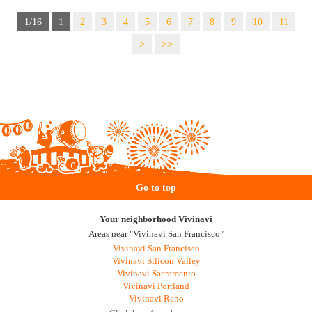
1/16
1
2
3
4
5
6
7
8
9
10
11
>
>>
Go to top
Your neighborhood Vivinavi
Areas near "Vivinavi San Francisco"
Vivinavi San Francisco
Vivinavi Silicon Valley
Vivinavi Sacramento
Vivinavi Portland
Vivinavi Reno