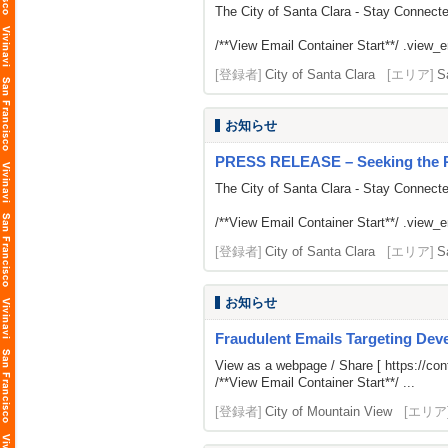
The City of Santa Clara - Stay Connect
/**View Email Container Start**/ .view_ema
[登録者]
City of Santa Clara
[エリア]
S
お知らせ
PRESS RELEASE – Seeking the Publ
The City of Santa Clara - Stay Connect
/**View Email Container Start**/ .view_ema
[登録者]
City of Santa Clara
[エリア]
S
お知らせ
Fraudulent Emails Targeting Dev
View as a webpage / Share [
https://c
/**View Email Container Start**/ ...
[登録者]
City of Mountain View
[エリア