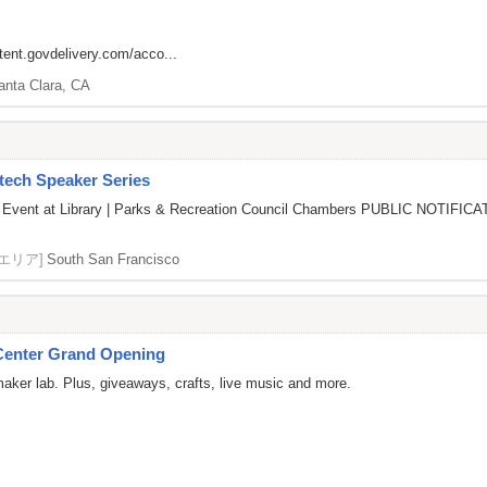
ntent.govdelivery.com/acco...
anta Clara, CA
tech Speaker Series
 Event at Library | Parks & Recreation Council Chambers PUBLIC NOTIFICATI
[エリア]
South San Francisco
Center Grand Opening
aker lab. Plus, giveaways, crafts, live music and more.