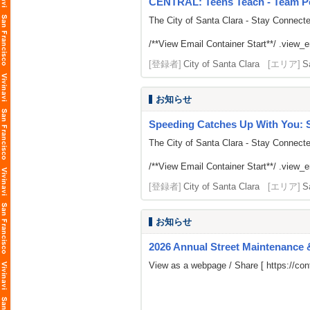
CENTRAL: Teens Teach - Team Po
The City of Santa Clara - Stay Connect
/**View Email Container Start**/ .view_ema
[登録者]
City of Santa Clara
[エリア]
S
お知らせ
Speeding Catches Up With You: 
The City of Santa Clara - Stay Connect
/**View Email Container Start**/ .view_ema
[登録者]
City of Santa Clara
[エリア]
S
お知らせ
2026 Annual Street Maintenance &
View as a webpage / Share [
https://c