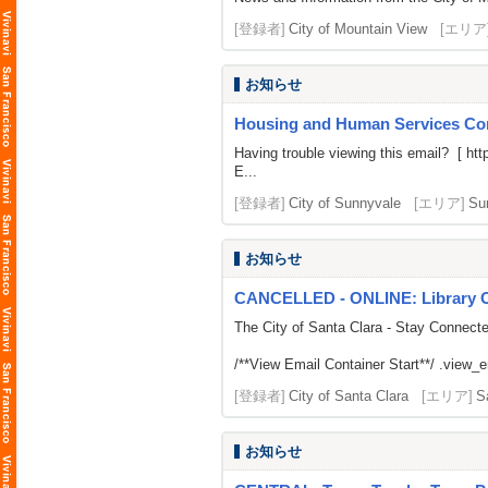
[登録者]
City of Mountain View
[エリア
お知らせ
Housing and Human Services Com
Having trouble viewing this email? [
htt
E...
[登録者]
City of Sunnyvale
[エリア]
Su
お知らせ
CANCELLED - ONLINE: Library O
The City of Santa Clara - Stay Connect
/**View Email Container Start**/ .view_ema
[登録者]
City of Santa Clara
[エリア]
S
お知らせ