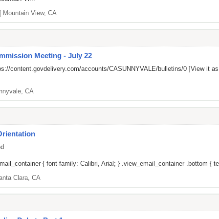
]
Mountain View, CA
mission Meeting - July 22
ps://content.govdelivery.com/accounts/CASUNNYVALE/bulletins/0
]View it a
nnyvale, CA
rientation
ed
il_container { font-family: Calibri, Arial; } .view_email_container .bottom { tex
anta Clara, CA