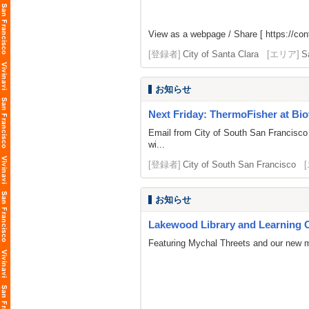
View as a webpage / Share [
https://co
[登録者]
City of Santa Clara
[エリア]
S
お知らせ
Next Friday: ThermoFisher at Bio
Email from City of South San Francisco
wi...
[登録者]
City of South San Francisco
お知らせ
Lakewood Library and Learning 
Featuring Mychal Threets and our new m