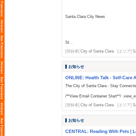
Santa Clara City News
St...
[登録者]
City of Santa Clara
[エリア]
S
お知らせ
ONLINE: Health Talk - Self-Care 
The City of Santa Clara - Stay Connect
/**View Email Container Start**/ .view_ema
[登録者]
City of Santa Clara
[エリア]
S
お知らせ
CENTRAL: Reading With Pets | 