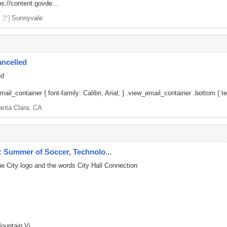
ps://content.govde...
リア]
Sunnyvale
ancelled
ed
il_container { font-family: Calibri, Arial; } .view_email_container .bottom { tex
anta Clara, CA
: Summer of Soccer, Technolo...
he City logo and the words City Hall Connection
ountain Vi...