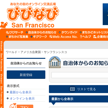
San Francisco
ワールド
>
アメリカ合衆国
>
サンフランシスコ
自治体からのお知らせ
新規登録
表示形式
リストで見る
最新から全表示
オンラインを表示
最新から全表示