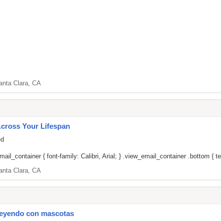
anta Clara, CA
Across Your Lifespan
ed
il_container { font-family: Calibri, Arial; } .view_email_container .bottom { tex
anta Clara, CA
Leyendo con mascotas