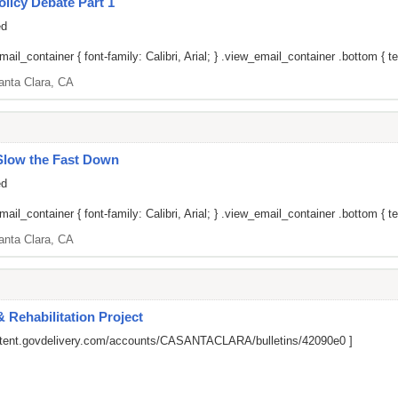
licy Debate Part 1
ed
il_container { font-family: Calibri, Arial; } .view_email_container .bottom { tex
anta Clara, CA
Slow the Fast Down
ed
il_container { font-family: Calibri, Arial; } .view_email_container .bottom { tex
anta Clara, CA
 Rehabilitation Project
ontent.govdelivery.com/accounts/CASANTACLARA/bulletins/42090e0
]