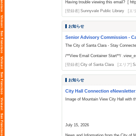
Having trouble viewing this email? [
htt
[登録者]
Sunnyvale Public Library
[エ
お知らせ
Senior Advisory Commission - C
The City of Santa Clara - Stay Connect
/**View Email Container Start**/ .view_ema
[登録者]
City of Santa Clara
[エリア]
S
お知らせ
City Hall Connection eNewsletter
Image of Mountain View City Hall with t
July 15, 2026
News and Information from the City of M