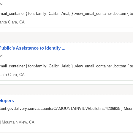
ed
il_container { font-family: Calibri, Arial; } .view_email_container .bottom { tex
anta Clara, CA
ic’s Assistance to Identify ...
ed
il_container { font-family: Calibri, Arial; } .view_email_container .bottom { tex
anta Clara, CA
elopers
ontent.govdelivery.com/accounts/CAMOUNTAINVIEW/bulletins/4206935
] Mount
]
Mountain View, CA