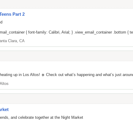
Teens Part 2
ed
il_container { font-family: Calibri, Arial; } .view_email_container .bottom { tex
anta Clara, CA
re heating up in Los Altos! ☀️ Check out what’s happening and what’s jus
Altos
rket
iends, and celebrate together at the Night Market