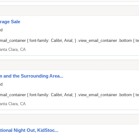
rage Sale
ed
il_container { font-family: Calibri, Arial; } .view_email_container .bottom { tex
anta Clara, CA
um and the Surrounding Area...
ed
il_container { font-family: Calibri, Arial; } .view_email_container .bottom { tex
anta Clara, CA
ational Night Out, KidStoc...