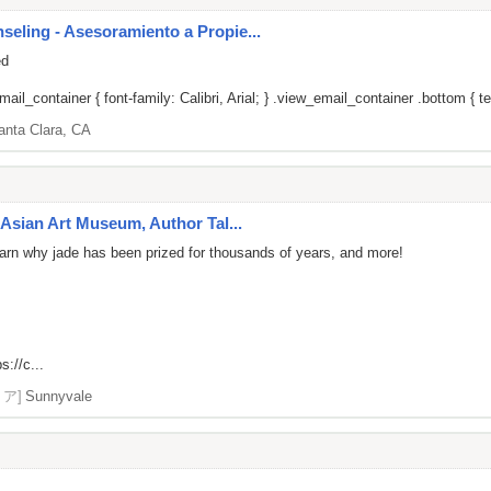
ling - Asesoramiento a Propie...
ed
il_container { font-family: Calibri, Arial; } .view_email_container .bottom { tex
anta Clara, CA
Asian Art Museum, Author Tal...
 learn why jade has been prized for thousands of years, and more!
s://c...
リア]
Sunnyvale