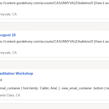
ps://content.govdelivery.com/accounts/CASUNNYVALE/bulletins/0
]View it a
nnyvale, CA
August 10
ps://content.govdelivery.com/accounts/CASUNNYVALE/bulletins/0
]View it a
nnyvale, CA
editation Workshop
ed
il_container { font-family: Calibri, Arial; } .view_email_container .bottom { tex
anta Clara, CA