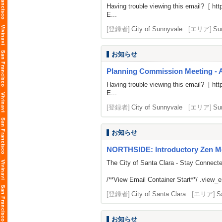
Having trouble viewing this email? [
htt
E...
[登録者]
City of Sunnyvale
[エリア]
Su
お知らせ
Planning Commission Meeting - 
Having trouble viewing this email? [
htt
E...
[登録者]
City of Sunnyvale
[エリア]
Su
お知らせ
NORTHSIDE: Introductory Zen M
The City of Santa Clara - Stay Connect
/**View Email Container Start**/ .view_ema
[登録者]
City of Santa Clara
[エリア]
S
お知らせ