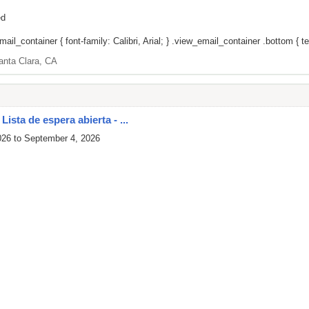
ed
il_container { font-family: Calibri, Arial; } .view_email_container .bottom { tex
anta Clara, CA
ista de espera abierta - ...
026 to September 4, 2026