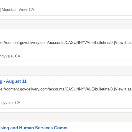
]
Mountain View, CA
ps://content.govdelivery.com/accounts/CASUNNYVALE/bulletins/0
]View it a
nnyvale, CA
g - August 11
ps://content.govdelivery.com/accounts/CASUNNYVALE/bulletins/0
]View it a
nnyvale, CA
ousing and Human Services Comm...