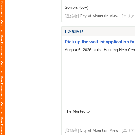
Seniors (55+)
[登録者]
City of Mountain View
[エリア
お知らせ
Pick up the waitlist application fo
August 6, 2026 at the Housing Help Cent
The Montecito
...
[登録者]
City of Mountain View
[エリア