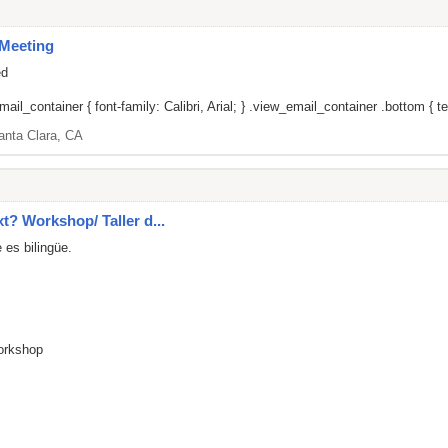
Meeting
ed
il_container { font-family: Calibri, Arial; } .view_email_container .bottom { tex
anta Clara, CA
xt? Workshop/ Taller d...
 es bilingüe.
Workshop