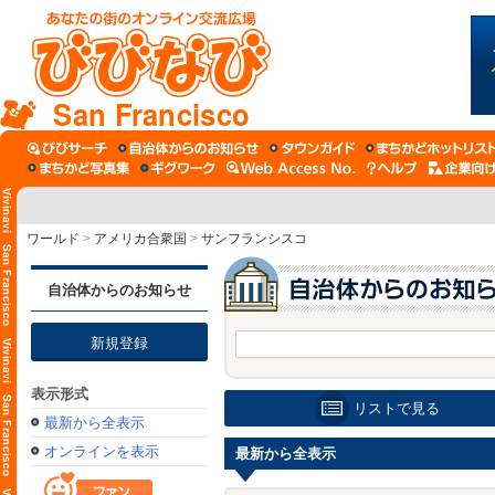
San Francisco
ワールド
>
アメリカ合衆国
>
サンフランシスコ
自治体からのお知らせ
新規登録
表示形式
リストで見る
最新から全表示
オンラインを表示
最新から全表示