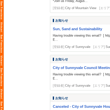
*Join us Friday, Augus...
[登録者]
City of Mountain View
[エリア
お知らせ
Sun, Sand and Sustainability
Having trouble viewing this email? [
htt
E...
[登録者]
City of Sunnyvale
[エリア]
Su
お知らせ
City of Sunnyvale Council Meetin
Having trouble viewing this email? [
htt
E...
[登録者]
City of Sunnyvale
[エリア]
Su
お知らせ
Canceled - City of Sunnyvale H