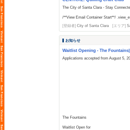
The City of Santa Clara - Stay Connect
/**View Email Container Start**/ .view_ema
[登録者]
City of Santa Clara
[エリア]
S
お知らせ
Waitlist Opening - The Fountains| L
Applications accepted from August 5, 2
The Fountains
Waitlist Open for