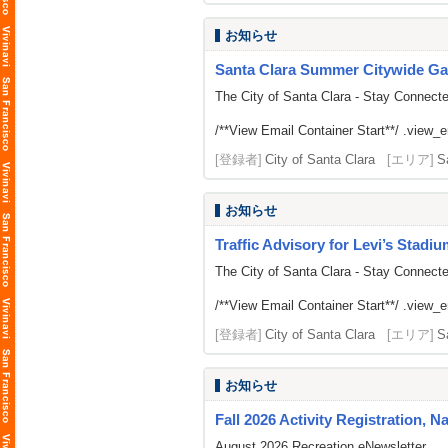
お知らせ
Santa Clara Summer Citywide Ga
The City of Santa Clara - Stay Connect
/**View Email Container Start**/ .view_ema
[登録者]
City of Santa Clara
[エリア]
S
お知らせ
Traffic Advisory for Levi’s Stadi
The City of Santa Clara - Stay Connect
/**View Email Container Start**/ .view_ema
[登録者]
City of Santa Clara
[エリア]
S
お知らせ
Fall 2026 Activity Registration, N
August 2026 Recreation eNewsletter