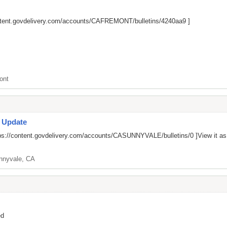
ontent.govdelivery.com/accounts/CAFREMONT/bulletins/4240aa9
]
ont
s Update
ps://content.govdelivery.com/accounts/CASUNNYVALE/bulletins/0
]View it a
nnyvale, CA
ed