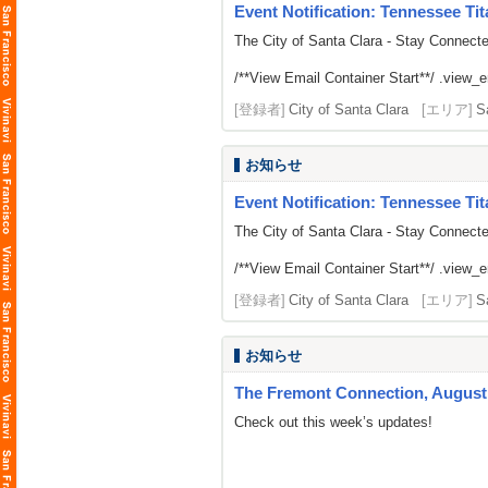
Event Notification: Tennessee Tit
The City of Santa Clara - Stay Connect
/**View Email Container Start**/ .view_ema
[登録者]
City of Santa Clara
[エリア]
S
お知らせ
Event Notification: Tennessee Tit
The City of Santa Clara - Stay Connect
/**View Email Container Start**/ .view_ema
[登録者]
City of Santa Clara
[エリア]
S
お知らせ
The Fremont Connection, August 
Check out this week’s updates!