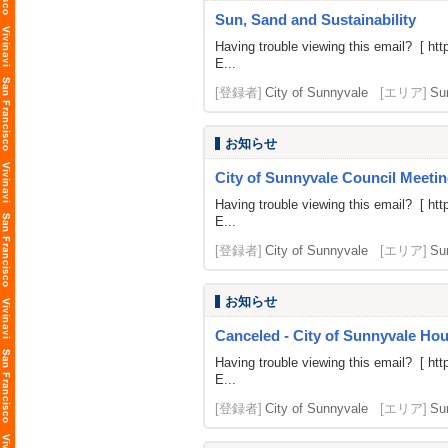
Sun, Sand and Sustainability
Having trouble viewing this email? [
htt
E...
[登録者]
City of Sunnyvale
[エリア]
Su
お知らせ
City of Sunnyvale Council Meetin
Having trouble viewing this email? [
htt
E...
[登録者]
City of Sunnyvale
[エリア]
Su
お知らせ
Canceled - City of Sunnyvale H
Having trouble viewing this email? [
htt
E...
[登録者]
City of Sunnyvale
[エリア]
Su