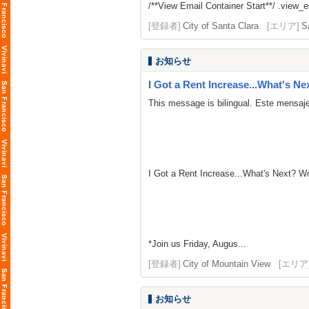
/**View Email Container Start**/ .view_ema
[登録者]
City of Santa Clara
[エリア]
S
お知らせ
I Got a Rent Increase...What's Ne
This message is bilingual. Este mensaje
I Got a Rent Increase...What's Next? 
*Join us Friday, Augus...
[登録者]
City of Mountain View
[エリア
お知らせ