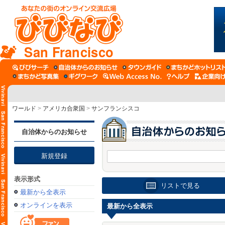
San Francisco
ワールド
>
アメリカ合衆国
>
サンフランシスコ
自治体からのお知らせ
新規登録
表示形式
リストで見る
最新から全表示
オンラインを表示
最新から全表示