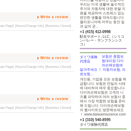
서비스를 제공하고 있습니다.
우리는 미국 생활에 필수적인
주거와 자동차에 대한 토탈 지
원을 제공하여 스트레스 없는
Write a review
편안한 생활을 약속드립니다.
캘리포니아에 머무는 동안 일
eate Page]
[Hours/Change Info]
[Business Closed]
과 삶의 균...
+1 (415) 412-0998
駐在サポート, LLC.（シリコ
ンバレー・サンフランシス
コ）
보험은 종합보
Write a review
험대리점 다이
와손해보험에
eate Page]
[Hours/Change Info]
[Business Closed]
맡겨주세요 ！ 자동차보험, 의
료보험...
개인용, 기업용 모든 보험을 취
급합니다. 보험은 만일의 사태
에 대비하여 매우 중요합니다.
다이와손해보험은 고객의 니
즈를 파악하여 여러 보험사 중
Write a review
에서 가장 적합한 보험을 준비
해 드립니다. 다이와손해보험
eate Page]
[Hours/Change Info]
[Business Closed]
의 웹사이트도 방문해보세요
！ www.daiwainsurance.com
+1 (310) 540-8595
ダイワ保険代理店