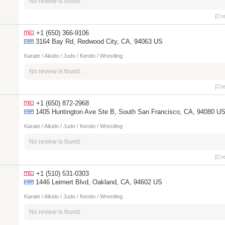
No review is found.
[Cr
+1 (650) 366-9106
3164 Bay Rd, Redwood City, CA, 94063 US
Karate / Aikido / Judo / Kendo / Wrestling
No review is found.
[Cr
+1 (650) 872-2968
1405 Huntington Ave Ste B, South San Francisco, CA, 94080 U
Karate / Aikido / Judo / Kendo / Wrestling
No review is found.
[Cr
+1 (510) 531-0303
1446 Leimert Blvd, Oakland, CA, 94602 US
Karate / Aikido / Judo / Kendo / Wrestling
No review is found.