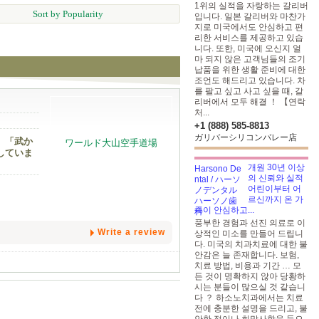
1위의 실적을 자랑하는 갈리버
Sort by Popularity
입니다. 일본 갈리버와 마찬가
지로 미국에서도 안심하고 편
리한 서비스를 제공하고 있습
니다. 또한, 미국에 오신지 얼
마 되지 않은 고객님들의 조기
납품을 위한 생활 준비에 대한
조언도 해드리고 있습니다. 차
를 팔고 싶고 사고 싶을 때, 갈
리버에서 모두 해결 ！ 【연락
처...
+1 (888) 585-8813
ガリバーシリコンバレー店
。「武か
していま
개원 30년 이상
의 신뢰와 실적
어린이부터 어
르신까지 온 가
족이 안심하고...
풍부한 경험과 선진 의료로 이
Write a review
상적인 미소를 만들어 드립니
다. 미국의 치과치료에 대한 불
안감은 늘 존재합니다. 보험,
치료 방법, 비용과 기간 … 모
든 것이 명확하지 않아 당황하
시는 분들이 많으실 것 같습니
다 ？ 하소노치과에서는 치료
전에 충분한 설명을 드리고, 불