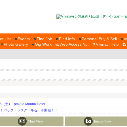
ot List
Events
Find Job
Find Info
Personal Buy & Sell
V
Photo Gallery
Gig Work
Web Access No.
Vivinavi Help
土）1pm Ala Moana Hotel
期！バックトゥスクールセール開催！！
Map View
Image View