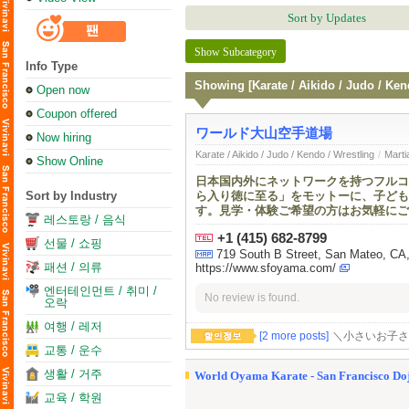
Sort by Updates
Show Subcategory
Info Type
Showing [Karate / Aikido / Judo / Ken
Open now
Coupon offered
ワールド大山空手道場
Now hiring
Karate / Aikido / Judo / Kendo / Wrestling
/
Marti
Show Online
日本国内外にネットワークを持つフルコ
Sort by Industry
ら入り徳に至る」をモットーに、子ども
す。見学・体験ご希望の方はお気軽にご
레스토랑 / 음식
+1 (415) 682-8799
선물 / 쇼핑
719 South B Street, San Mateo, C
패션 / 의류
https://www.sfoyama.com/
엔터테인먼트 / 취미 /
No review is found.
오락
여행 / 레저
[2 more posts]
＼小さいお子さ
교통 / 운수
생활 / 거주
World Oyama Karate - San Francisco Do
교육 / 학원