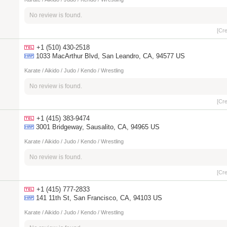
No review is found.
[Cr
+1 (510) 430-2518
1033 MacArthur Blvd, San Leandro, CA, 94577 US
Karate / Aikido / Judo / Kendo / Wrestling
No review is found.
[Cr
+1 (415) 383-9474
3001 Bridgeway, Sausalito, CA, 94965 US
Karate / Aikido / Judo / Kendo / Wrestling
No review is found.
[Cr
+1 (415) 777-2833
141 11th St, San Francisco, CA, 94103 US
Karate / Aikido / Judo / Kendo / Wrestling