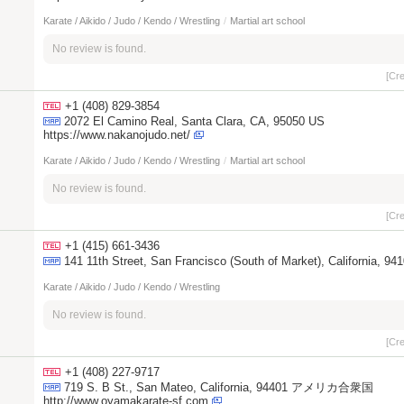
Karate / Aikido / Judo / Kendo / Wrestling
/
Martial art school
No review is found.
[Cr
+1 (408) 829-3854
2072 El Camino Real, Santa Clara, CA, 95050 US
https://www.nakanojudo.net/
Karate / Aikido / Judo / Kendo / Wrestling
/
Martial art school
No review is found.
[Cr
+1 (415) 661-3436
141 11th Street, San Francisco (South of Market), California, 94
Karate / Aikido / Judo / Kendo / Wrestling
No review is found.
[Cr
+1 (408) 227-9717
719 S. B St., San Mateo, California, 94401 アメリカ合衆国
http://www.oyamakarate-sf.com