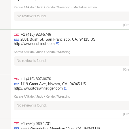
Karate / Aikido / Judo / Kendo / Wrestling
/
Martial art school
No review is found.
[Cr
+1 (415) 928-5746
2031 Bush St, San Francisco, CA, 94115 US
http://www.enshinsf.com
Karate / Aikido / Judo / Kendo / Wrestling
No review is found.
[Cr
+1 (415) 897-0676
1119 Grant Ave, Novato, CA, 94945 US
http://www.ito'swhitetiger.com
Karate / Aikido / Judo / Kendo / Wrestling
No review is found.
[Cr
+1 (650) 969-1731
2560 Wyandotte, Mountain View, CA, 94043 US