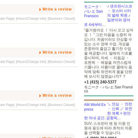
♪ 샌프란시스코
Write a review
・ 포스터 시티
의 발레 학원 ♪
eate Page]
[Hours/Change Info]
[Business Closed]
일본어와 영어
로 4세부터...
“즐거웠어요 ！ 다시 오고 싶어
요 ！ ” 그런 마음을 소중히 여
깁니다. 처음이라도 안심할 수
있는 소수 정예 수업. 개성을
존중하며 즐겁고 활기찬 수업
Write a review
을 제공합니다. 발레의 기초를
중시하며, 자세 ・ 리듬감 ・
eate Page]
[Hours/Change Info]
[Business Closed]
표현력 ・ 예절을 자연스럽게
기릅니다. 아름다운 클래식 음
악에 맞춰 유연하게 몸을 단련
해 보시지 않겠습니까? ？
+1 (415) 240-5377
モニーク・バレエ San Fransi
co
Write a review
＼ 안심 ・ 안전
eate Page]
[Hours/Change Info]
[Business Closed]
・ 신뢰 ／ 유연
한 계획 × 편안
한 차내 공간. 공항픽...
SUV, 스프린터 밴 등 이용 인
원과 용도에 따라 최적의 차종
을 선택할 수 있습니다.