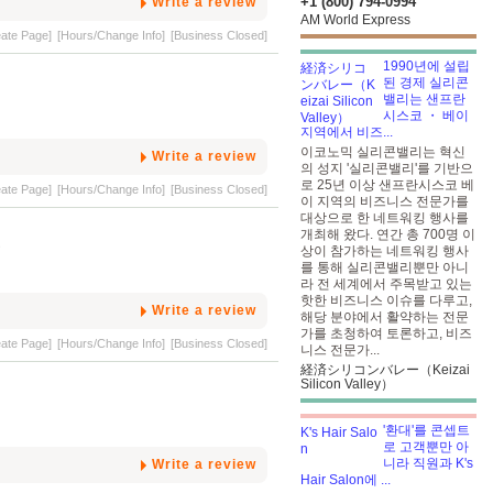
+1 (800) 794-0994
Write a review
AM World Express
eate Page]
[Hours/Change Info]
[Business Closed]
1990년에 설립
된 경제 실리콘
밸리는 샌프란
시스코 ・ 베이
지역에서 비즈...
이코노믹 실리콘밸리는 혁신
Write a review
의 성지 '실리콘밸리'를 기반으
로 25년 이상 샌프란시스코 베
eate Page]
[Hours/Change Info]
[Business Closed]
이 지역의 비즈니스 전문가를
대상으로 한 네트워킹 행사를
개최해 왔다. 연간 총 700명 이
S
상이 참가하는 네트워킹 행사
를 통해 실리콘밸리뿐만 아니
라 전 세계에서 주목받고 있는
핫한 비즈니스 이슈를 다루고,
Write a review
해당 분야에서 활약하는 전문
가를 초청하여 토론하고, 비즈
eate Page]
[Hours/Change Info]
[Business Closed]
니스 전문가...
経済シリコンバレー（Keizai
Silicon Valley）
'환대'를 콘셉트
로 고객뿐만 아
니라 직원과 K's
Write a review
Hair Salon에 ...