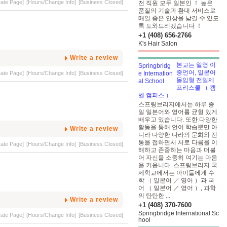
eate Page]
[Hours/Change Info]
[Business Closed]
전 직원 모두 일본인 ！ 높은
품질의 기술과 환대 서비스로
매일 좋은 인상을 남길 수 있도
록 도와드리겠습니다 ！
+1 (408) 656-2766
K's Hair Salon
Write a review
본교는 일영 이
중언어, 일본어
eate Page]
[Hours/Change Info]
[Business Closed]
몰입형 전일제
프리스쿨 （ 캠
벨 캠퍼스 ）...
스프링브리지에서는 하루 종
일 일본어와 영어를 균형 있게
배우고 있습니다. 또한 다양한
활동을 통해 언어 학습뿐만 아
Write a review
니라 다양한 나라의 문화와 전
통을 접하면서 서로 다름을 이
eate Page]
[Hours/Change Info]
[Business Closed]
해하고 존중하는 마음과 더불
어 자신을 소중히 여기는 마음
을 키웁니다. 스프링브리지 국
제학교에서는 아이들에게 수
학 （ 일본어 ／ 영어 ）과 국
어 （ 일본어 ／ 영어 ）, 과학
의 탄탄한 ...
Write a review
+1 (408) 370-7600
Springbridge International Sc
eate Page]
[Hours/Change Info]
[Business Closed]
hool