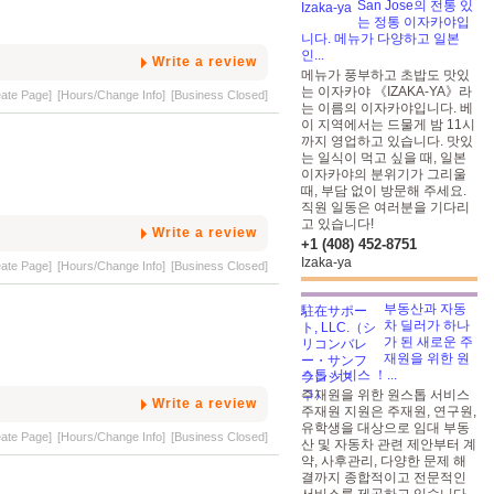
San Jose의 전통 있
는 정통 이자카야입
니다. 메뉴가 다양하고 일본
인...
Write a review
메뉴가 풍부하고 초밥도 맛있
는 이자카야 《IZAKA-YA》라
eate Page]
[Hours/Change Info]
[Business Closed]
는 이름의 이자카야입니다. 베
이 지역에서는 드물게 밤 11시
까지 영업하고 있습니다. 맛있
는 일식이 먹고 싶을 때, 일본
이자카야의 분위기가 그리울
때, 부담 없이 방문해 주세요.
직원 일동은 여러분을 기다리
고 있습니다!
Write a review
+1 (408) 452-8751
Izaka-ya
eate Page]
[Hours/Change Info]
[Business Closed]
부동산과 자동
차 딜러가 하나
가 된 새로운 주
재원을 위한 원
스톱 서비스 ！...
주재원을 위한 원스톱 서비스
Write a review
주재원 지원은 주재원, 연구원,
유학생을 대상으로 임대 부동
eate Page]
[Hours/Change Info]
[Business Closed]
산 및 자동차 관련 제안부터 계
약, 사후관리, 다양한 문제 해
결까지 종합적이고 전문적인