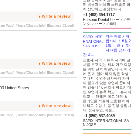
안한 점이나 희망사항을 들으
며 비용과 비용과 스케줄도 함
께 상담하고 결정합니다. ...
+1 (408) 354-1717
Write a review
Harsono Dental / ハーソノデ
ンタル ハーソノ歯科
eate Page]
[Hours/Change Info]
[Business Closed]
지금 바로 시작
합시다 ！ 8월 2
1일 （ 금 ） 까
지 여름 강좌 기
간 ＆...
산호세 지역과 뉴욕 지역에 교
Write a review
사를 두고 있는 해외 거주 학생
을 위한 진학 학원입니다. 미국
eate Page]
[Hours/Change Info]
[Business Closed]
에 온 지 얼마 되지 않은 학생
부터 미국 영주권자까지 자녀
의 필요에 맞는 수업이 준비되
어 있습니다. 산호세 학교의 대
103 United States
면 수업과 뉴욕 학교 ・ 뉴저지
학교 ・ 맨해튼 학교 대면 ＆
온라인을 적절히 조합한 하이
브리드 수업 ！ 을 진행 중입니
Write a review
다. 정규수업, 계절...
eate Page]
[Hours/Change Info]
[Business Closed]
+1 (650) 537-4089
SAPIX INTERNATIONAL SA
N JOSE