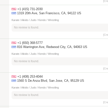
[Cr
+1 (415) 731-2030
1319 20th Ave, San Francisco, CA, 94122 US
Karate / Aikido / Judo / Kendo / Wrestling
No review is found.
[Cr
+1 (650) 368-5777
816 Warrington Ave, Redwood City, CA, 94063 US
Karate / Aikido / Judo / Kendo / Wrestling
No review is found.
[Cr
+1 (408) 253-4044
1560 S De Anza Blvd, San Jose, CA, 95129 US
Karate / Aikido / Judo / Kendo / Wrestling
No review is found.
[Cr