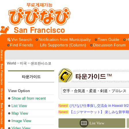
San Francisco
Vivi Search
Notification from Municipality
Town Guide
H
Find Friends
Life Supporters (Column)
Discussion Forum
World
>
미국
>
샌프란시스코
타운가이드
View Option
Show all from recent
List View
News!
びびなび仕事探し交流会 in Hawaii 9/26（
News!
【ニジヤマーケット】 楽しみな新学
Map View
Image View
List View
Video View