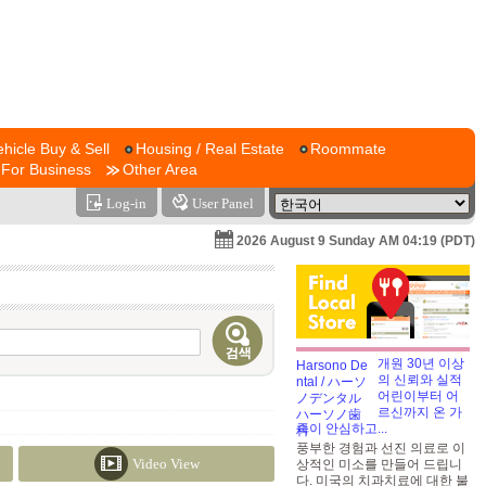
ehicle Buy & Sell
Housing / Real Estate
Roommate
For Business
Other Area
Log-in
User Panel
2026 August 9 Sunday AM 04:19 (PDT)
개원 30년 이상
의 신뢰와 실적
어린이부터 어
르신까지 온 가
족이 안심하고...
풍부한 경험과 선진 의료로 이
Video View
상적인 미소를 만들어 드립니
다. 미국의 치과치료에 대한 불