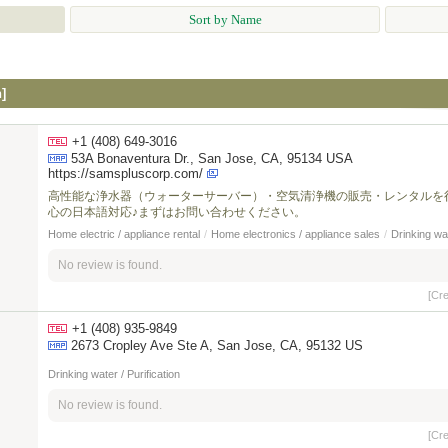
Sort by Name
]
+1 (408) 649-3016
53A Bonaventura Dr., San Jose, CA, 95134 USA
https://samspluscorp.com/
高性能な浄水器（ウォーターサーバー）・空気清浄機の販売・レンタルを
心の日本語対応♪まずはお問い合わせください。
Home electric / appliance rental
/
Home electronics / appliance sales
/
Drinking wat
No review is found.
[Cr
+1 (408) 935-9849
2673 Cropley Ave Ste A, San Jose, CA, 95132 US
Drinking water / Purification
No review is found.
[Cr