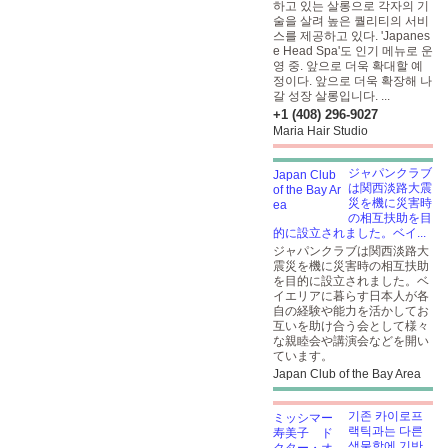
하고 있는 살롱으로 각자의 기
술을 살려 높은 퀄리티의 서비
스를 제공하고 있다. 'Japanes
e Head Spa'도 인기 메뉴로 운
영 중. 앞으로 더욱 확대할 예
정이다.
앞으로 더욱 확장해 나
갈 성장 살롱입니다. ...
+1 (408) 296-9027
Maria Hair Studio
ジャパンクラブ
は関西淡路大震
災を機に災害時
の相互扶助を目
的に設立されました。ベイ...
ジャパンクラブは関西淡路大
震災を機に災害時の相互扶助
を目的に設立されました。ベ
イエリアに暮らす日本人が各
自の経験や能力を活かしてお
互いを助け合う会として様々
な親睦会や講演会などを開い
ています。
Japan Club of the Bay Area
기존 카이로프
랙틱과는 다른
생물학에 기반