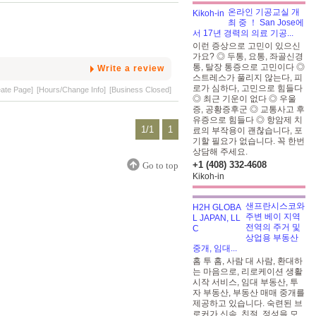
온라인 기공교실 개
최 중 ！ San Jose에
서 17년 경력의 의료 기공...
이런 증상으로 고민이 있으신
가요? ◎ 두통, 요통, 좌골신경
통, 탈장 통증으로 고민이다 ◎
Write a review
스트레스가 풀리지 않는다, 피
로가 심하다, 고민으로 힘들다
eate Page]
[Hours/Change Info]
[Business Closed]
◎ 최근 기운이 없다 ◎ 우울
증, 공황증후군 ◎ 교통사고 후
유증으로 힘들다 ◎ 항암제 치
1/1
1
료의 부작용이 괜찮습니다, 포
기할 필요가 없습니다. 꼭 한번
상담해 주세요.
+1 (408) 332-4608
Go to top
Kikoh-in
샌프란시스코와
주변 베이 지역
전역의 주거 및
상업용 부동산
중개, 임대...
홈 투 홈, 사람 대 사람, 환대하
는 마음으로, 리로케이션 생활
시작 서비스, 임대 부동산, 투
자 부동산, 부동산 매매 중개를
제공하고 있습니다. 숙련된 브
로커가 신속, 친절, 정성을 모