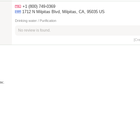
+1 (800) 749-0369
1712 N Milpitas Blvd, Milpitas, CA, 95035 US
Drinking water / Purification
No review is found.
[Cr
nc.