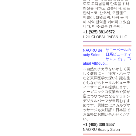
토로 고객님들의 만족을 위해
최선을 다하고 있습니다. 샌프
란시스코, 산호세, 오클랜드,
버클리, 월넛크릭, 나파 등 베
이 지역 전역을 커버하고 있습
니다. 미국-일본 간 주택...
+1 (925) 381-6572
H2H GLOBAL JAPAN, LLC
サニーベールの
日系ビューティ
サロンです。"N
atual All&quo...
～自然のチカラをいかして美
しく健康に～ 漢方・ハーブ
など東洋医学の深い知識を生
かしながらトータルビューテ
ィーサービスを提供します。
オーガニック白髪染めや髪が
逆につやつやになるケラチン
デジタルパーマが当店おすす
めです。男性にはスカルプマ
ッサージも大好評！日本語で
お気軽にお問い合わせくださ
い。
+1 (408) 309-9557
NAO'RU Beauty Salon