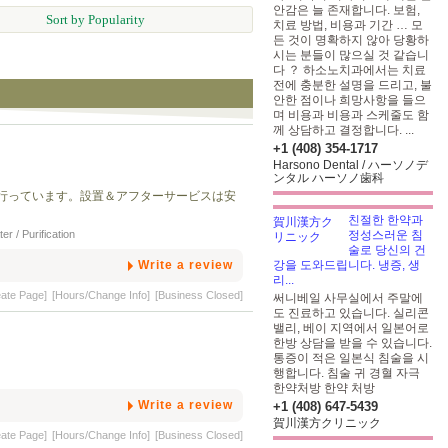
안감은 늘 존재합니다. 보험,
Sort by Popularity
치료 방법, 비용과 기간 … 모
든 것이 명확하지 않아 당황하
시는 분들이 많으실 것 같습니
다 ？ 하소노치과에서는 치료
전에 충분한 설명을 드리고, 불
안한 점이나 희망사항을 들으
며 비용과 비용과 스케줄도 함
께 상담하고 결정합니다. ...
+1 (408) 354-1717
Harsono Dental / ハーソノデ
ンタル ハーソノ歯科
行っています。設置＆アフターサービスは安
친절한 한약과
er / Purification
정성스러운 침
술로 당신의 건
Write a review
강을 도와드립니다. 냉증, 생
리...
eate Page]
[Hours/Change Info]
[Business Closed]
써니베일 사무실에서 주말에
도 진료하고 있습니다. 실리콘
밸리, 베이 지역에서 일본어로
한방 상담을 받을 수 있습니다.
통증이 적은 일본식 침술을 시
행합니다. 침술 귀 경혈 자극
한약처방
한약 처방
Write a review
+1 (408) 647-5439
賀川漢方クリニック
eate Page]
[Hours/Change Info]
[Business Closed]