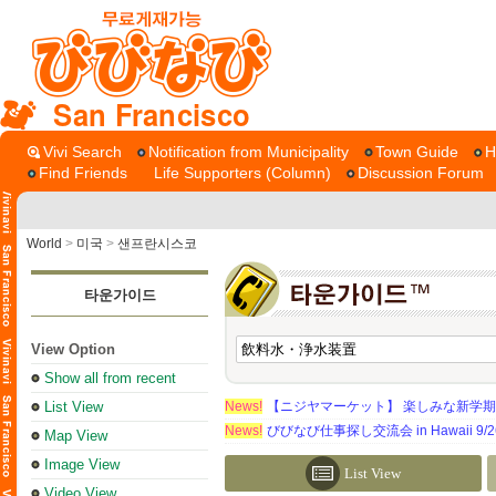
San Francisco
Vivi Search
Notification from Municipality
Town Guide
H
Find Friends
Life Supporters (Column)
Discussion Forum
World
>
미국
>
샌프란시스코
타운가이드
View Option
Show all from recent
List View
News!
【ニジヤマーケット】 楽しみな新学
News!
びびなび仕事探し交流会 in Hawaii 9/26（
Map View
Image View
List View
Video View