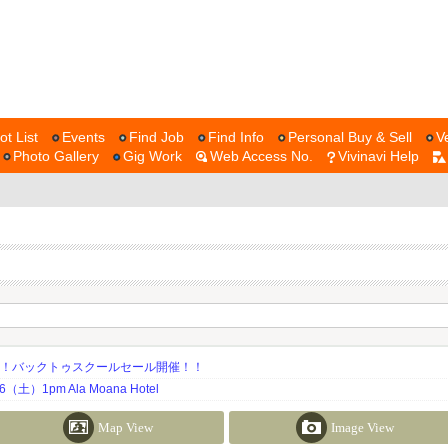
ot List
Events
Find Job
Find Info
Personal Buy & Sell
V
Photo Gallery
Gig Work
Web Access No.
Vivinavi Help
期！バックトゥスクールセール開催！！
土）1pm Ala Moana Hotel
Map View
Image View