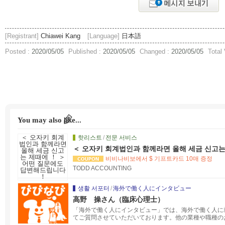
[Registrant]
Chiawei Kang
[Language]
日本語
Posted :
2020/05/05
Published :
2020/05/05
Changed :
2020/05/05
Total
You may also like...
핫리스트
/
전문 서비스
＜ 오자키 회계법인과 함께라면 올해 세금 신고는
드립니다 ！
비비나비보에서 $ 기프트카드 10매 증정
TODD ACCOUNTING
생활 서포터
/
海外で働く人にインタビュー
高野 操さん（臨床心理士）
「海外で働く人にインタビュー」では、海外で働く人に
てご質問させていただいております。他の業種や職種の