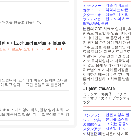
報、本コラムなどを通して、海外で活躍し
기존 카이로프
랙틱과는 다른
생물학에 기반
한 고도의 치료
 매장을 만들고 있습니다.
법. 일자목, 측만...
본원의 CBP 치료로 일자목, 측
만증도 치료할 수 있습니다. 엑
스레이 진단으로 통증과 저림
의 원인을 파악하여 자세 개선,
틴 아미노산 트리트먼트 ＋ 블로우
척추 교정을 통한 근본적인 치
 ＋ 블로우 포함 ） 가 $ 150 ！
150
료를 합니다. 다른 치료법으로
해결되지 않는 만성적인 증상
에도 효과적입니다. 자극적이
지 않고 몸에 무리가 가지 않는
치료법으로 서서히 틀어짐을
제거하기 때문에 아이부터 어
른까지 안심하고 치료를 받을
 드립니다. 고객에게 어울리는 헤어스타일
수 ...
일이 되고 싶다 ！ 그런 분들도 꼭 일본어로
+1 (408) 738-8610
ミッシマー寿美子 ドクタ
ー・オブ・カイロプラクティ
ック
★ 비즈니스 영어 회화, 일상 영어 회화, 숙
수업을 제공하고 있습니다 ！ 일본어로 부담 없
만권 이상의 일
 강사진이 고객님의 희망에 맞춰 학습 계획
본어를 소장하
립니다. 일정과 학습 목적에 맞춰 고객님께
고 있는 공공도
서관입니다.
도서관은 재팬타운에서 서쪽