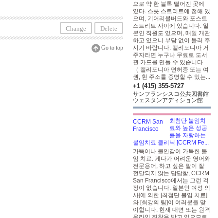
으로 약 한 블록 떨어진 곳에
있다. 스콧 스트리트에 접해 있
으며, 기어리블버드와 포스트
스트리트 사이에 있습니다. 일
Change
Delete
본인 직원도 있으며, 매일 개관
하고 있으니 부담 없이 들러 주
Go to top
시기 바랍니다. 캘리포니아 거
주자라면 누구나 무료로 도서
관 카드를 만들 수 있습니다.
（ 캘리포니아 면허증 또는 여
권, 현 주소를 증명할 수 있는...
+1 (415) 355-5727
サンフランシスコ公共図書館
ウェスタンアディション館
최첨단 불임치
료와 높은 성공
률을 자랑하는
불임치료 클리닉 [CCRM Fe...
가뜩이나 불안감이 가득한 불
임 치료. 게다가 어려운 영어와
전문용어, 하고 싶은 말이 잘
전달되지 않는 답답함, CCRM
San Francisco에서는 그런 걱
정이 없습니다. 일본인 여성 의
사]에 의한 [최첨단 불임 치료]
와 [최강의 팀]이 여러분을 맞
이합니다. 현재 대면 또는 원격
온라인 진찰을 받고 있으므로,