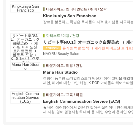
味ありませんか？びびなびは各種就活イベントや求人情
たい方々を応援しています。
타운가이드
/
엔터테인먼트 / 취미 / 오락
Kinokuniya San Francisco
장르를 불문하고 폭넓은 독자들의 지적 호기심을 자극하는
핫리스트
/
미용 / 건강
リピート率NO.1】オーガニック白髪染め （ 케라
포함 ） 이 $ 150 ！ 으로
150
유기농 백발 염색 （ 케라틴 아미노산 트리트먼트
NAO'RU Beauty Salon
타운가이드
/
미용 / 건강
Maria Hair Studio
경험이 풍부한 스타일리스트가 당신의 헤어 고민을 해결해
제안, 헤어에 대한 고민 해결, K-POP 아이돌의 헤어스타
예약해 주시기 바랍니다.
타운가이드
/
교육 / 학원
English Communication Service (ECS)
★ 베이 에어리어에서 24년간 쌓아온 실적이니 안심하세요 
제 지원, 영어 검정시험 ® 대비 등. 대면 수업과 온라인 
이 문의해 주세요. 믿음직한 일본인 직원과 경험이 풍부한
을 완벽하게 맞춤 설계하여 전문적인 서비스를 제공해 드
딱 맞는 강사를 소개해 드립니다.