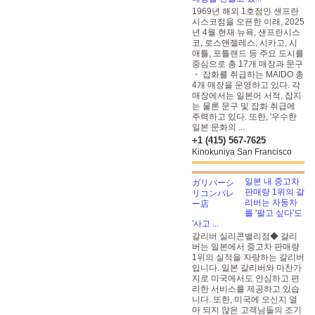
1969년 해외 1호점인 샌프란
시스코점을 오픈한 이래, 2025
년 4월 현재 뉴욕, 샌프란시스
코, 로스앤젤레스, 시카고, 시
애틀, 포틀랜드 등 주요 도시를
중심으로 총 17개 매장과 문구
・ 잡화를 취급하는 MAIDO 총
4개 매장을 운영하고 있다. 각
매장에서는 일본어 서적, 잡지
는 물론 문구 및 잡화 취급에
주력하고 있다. 또한, '우수한
일본 문화의 ...
+1 (415) 567-7625
Kinokuniya San Francisco
일본 내 중고차
판매량 1위의 갈
리버는 자동차
를 '팔고 싶다'도
'사고 ...
갈리버 실리콘밸리점◆ 갈리
버는 일본에서 중고차 판매량
1위의 실적을 자랑하는 갈리버
입니다. 일본 갈리버와 마찬가
지로 미국에서도 안심하고 편
리한 서비스를 제공하고 있습
니다. 또한, 미국에 오신지 얼
마 되지 않은 고객님들의 조기