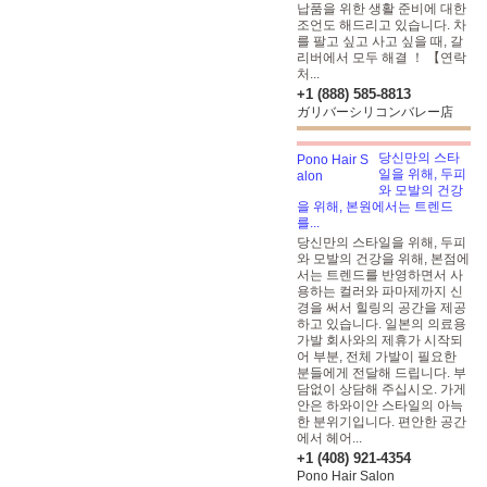
납품을 위한 생활 준비에 대한
조언도 해드리고 있습니다. 차
를 팔고 싶고 사고 싶을 때, 갈
리버에서 모두 해결 ！ 【연락
처...
+1 (888) 585-8813
ガリバーシリコンバレー店
당신만의 스타
일을 위해, 두피
와 모발의 건강
을 위해, 본원에서는 트렌드
를...
당신만의 스타일을 위해, 두피
와 모발의 건강을 위해, 본점에
서는 트렌드를 반영하면서 사
용하는 컬러와 파마제까지 신
경을 써서 힐링의 공간을 제공
하고 있습니다. 일본의 의료용
가발 회사와의 제휴가 시작되
어 부분, 전체 가발이 필요한
분들에게 전달해 드립니다. 부
담없이 상담해 주십시오. 가게
안은 하와이안 스타일의 아늑
한 분위기입니다. 편안한 공간
에서 헤어...
+1 (408) 921-4354
Pono Hair Salon