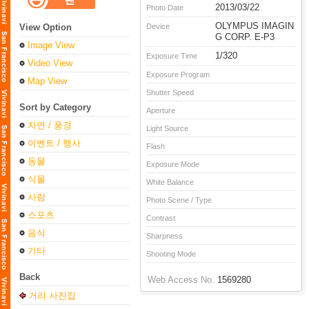
2013/03/22
Photo Date
OLYMPUS IMAGIN
View Option
Device
G CORP. E-P3
Image View
1/320
Exposure Time
Video View
Exposure Program
Map View
Shutter Speed
Sort by Category
Aperture
자연 / 풍경
Light Source
이벤트 / 행사
Flash
동물
Exposure Mode
식물
White Balance
사람
Photo Scene / Type
스포츠
Contrast
음식
Sharpness
기타
Shooting Mode
Back
Web Access No.
1569280
거리 사진집