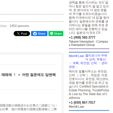
경력을 통해 이사하는 것이 얼
마나 힘든 일인지 잘 알고 있으
며, 한 분이라도 더 많은 분들
의 주거를 도와드리겠습니다.
함께 미국에서의 '내 집'을 찾아
봅시다. 일본에서의 은퇴를 생
각하시는 분들을 위해 무료 온
 View :
1454 persons
라인 세미나를 진행하고 있습
니다. 일본과 미국의 CP...
Share
+1 (408) 582-3777
Takami Hamadani - Compas
s Hamadani Group
캘리포니아 주에
서 상속, 부동산
・ 계획, 유언장, 신탁 ・ 관리
관련 ...
메리트 법률사무소는 유언장,
 제때에 ！ ＞
어떤 질문에도 답변해
신탁 （ 신탁 ）, 위임장, 의료
간호지시서, 유언장, 재산관리,
세법 분야를 전문으로 하고 있
습니다. Certified Specialist in
Estate Planning, Trust&Proba
te Law by The State Bar of C
alifornia
+1 (650) 867-7017
就職活動の体験談やお仕事のご経験につい
Merritt Law
お仕事、他の求職者の就職活動体験にご興