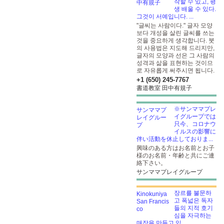
작할 수 있고, 평
생 배울 수 있다.
그것이 서예입니다. ...
"글씨는 사람이다." 글자 모양
보다 개성을 살린 글씨를 쓰는
것을 중요하게 생각합니다. 붓
의 사용법은 지도해 드리지만,
글자의 모양과 선은 그 사람의
성격과 삶을 표현하는 것이므
로 자유롭게 써주시면 됩니다.
+1 (650) 245-7767
書道教室 田中有規子
※サンママプレ
イグループでは
只今、コロナウ
イルスの影響に
伴い活動を休止しておりま...
興味のある方はお名前とお子
様のお名前・年齢と共にご連
絡下さい。
サンママプレイグループ
장르를 불문하
고 폭넓은 독자
들의 지적 호기
심을 자극하는
매장을 만들고 있...