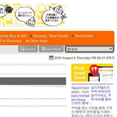
ehicle Buy & Sell
Housing / Real Estate
Roommate
For Business
Other Area
Log-in
User Panel
2026 August 6 Thursday PM 08:37 (PDT)
실리콘밸리의
주택 매매라면
맡겨주세요. 주
택 매매를 통해
고객의 '행복'...
주택을 찾는 과정을 통해 고객
의 '행복'과 '편안함'을 지원하
겠습니다. 20년 이상의 부동산