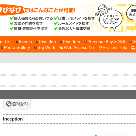
ot List
Events
Find Job
Find Info
Personal Buy & Sell
V
Photo Gallery
Gig Work
Web Access No.
Vivinavi Help
Inception