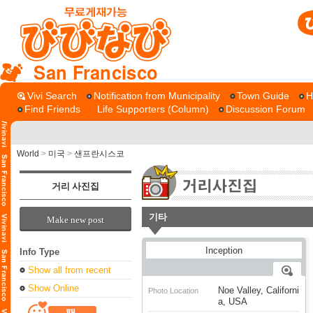
San Francisco
Vivi Search
Notification from Municipality
Town Guide
H
Find Friends
Life Supporters (Column)
Discussion Forum
World
>
미국
>
샌프란시스코
거리 사진집
기타
Make new post
Info Type
Show all from recent
Show Online
Noe Valley, Californi
Photo Location
a, USA