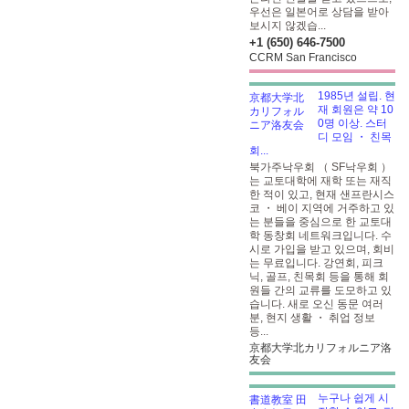
우선은 일본어로 상담을 받아
보시지 않겠습...
+1 (650) 646-7500
CCRM San Francisco
1985년 설립. 현
재 회원은 약 10
0명 이상. 스터
디 모임 ・ 친목
회...
북가주낙우회 （ SF낙우회 ）
는 교토대학에 재학 또는 재직
한 적이 있고, 현재 샌프란시스
코 ・ 베이 지역에 거주하고 있
는 분들을 중심으로 한 교토대
학 동창회 네트워크입니다. 수
시로 가입을 받고 있으며, 회비
는 무료입니다. 강연회, 피크
닉, 골프, 친목회 등을 통해 회
원들 간의 교류를 도모하고 있
습니다. 새로 오신 동문 여러
분, 현지 생활 ・ 취업 정보
등...
京都大学北カリフォルニア洛
友会
누구나 쉽게 시