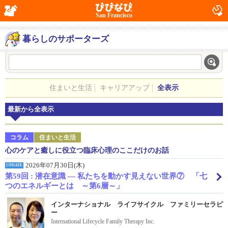
San Francisco
暮らしのサポーターズ
住まいと生活
キャリアアップ
全表示
最新から全表示
コラム
住まいと生活
心のケアと癒しに役立つ臨床心理のここだけのお話
2026年07月30日(木)
UPDATE
第59回 : 潜在意識 ― 私たちを動かす見えない世界⑦ 「七
つのエネルギーとは ～第6層～」
インターナショナル ライフサイクル ファミリーセラピ
ー
International Lifecycle Family Therapy Inc.