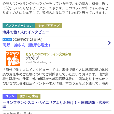
心理カウンセリングやセラピーをしている中で、心の悩み、成長、癒し
に関するいろんなトピックが出てきます。このコラムの中でその事をよ
り多くの方にシェアして、皆様のお役に立てれればと思っております。
インフォメーション
キャリアアップ
海外で働く人にインタビュー
2026年07月28日(火)
UPDATE
高野 操さん（臨床心理士）
あなたの街のオンライン交流広場
びびなび
Vivid Navigation, Inc.
「海外で働く人にインタビュー」では、海外で働く人に就職活動の体験
談やお仕事のご経験についてご質問させていただいております。他の業
種や職種のお仕事、他の求職者の就職活動体験にご興味ありませんか？
びびなびは各種就活イベントや求人情報、本コラムなどを通して、海外
で活躍したい方々を応援しています。
コラム
住まいと生活
～サンフランシスコ・ベイエリアよりお届け！～国際結婚・恋愛相
談
2026年06月17日(水)