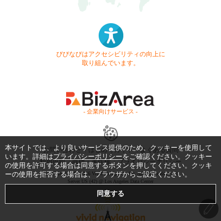
びびなびはアクセシビリティの向上に
取り組んでいます。
- 企業向けサービス -
本サイトでは、より良いサービス提供のため、クッキーを使用して
お問い合わせ
はじめてガイド
よくある質問
います。詳細は
プライバシーポリシー
をご確認ください。クッキー
利用規約
商標・著作権
プライバシーポリシー
の使用を許可する場合は同意するボタンを押してください。クッキ
Copyright © 1999-2026 Vivid Navigation, Inc. All Rights Reserved.
ーの使用を拒否する場合は、ブラウザからご設定ください。
Server US (42) @ Los Angeles Data Center