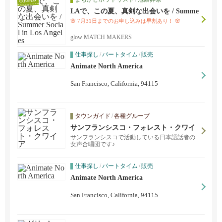
COUPON
LAで、この夏、真剣な出会いを / Summe
r Social in Los Angeles
🌸 7月31日までのお申し込みは早割あり！ 🌸
glow MATCH MAKERS
仕事探し
/
パートタイム
/
販売
Animate North America
San Francisco, California, 94115
タウンガイド
/
各種グループ
サンフランシスコ・フォレスト・クワイ
ア
サンフランシスコで活動している日本語話者の
女声合唱団です♪
仕事探し
/
パートタイム
/
販売
Animate North America
San Francisco, California, 94115