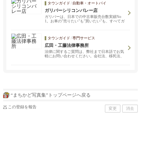
タウンガイド
/
自動車・オートバイ
ガリバーシリコンバレー店
ガリバーは、日本での中古車販売台数実績No
1。お車の”売りたい”も”買いたい”も、すべてガ
リバーで完結！ガリバーの安心、便利なサービ
スを是非ご体験下さい。またZoomを利用したお
車に関するコンサルティングサービスもご提供
タウンガイド
/
専門サービス
しております。
広田・工藤法律事務所
法律に関するご質問は、弊社まで日本語でお気
軽にお問い合わせください。会社法、移民法、
雇用法・労働法、エステートプランニング（遺
産相続計画）、家族法、家主・テナント間の問
題、リース契約上のトラブル等、事故による人
身傷害。
“まちかど写真集”トップページへ戻る
この登録を報告
変更
消去