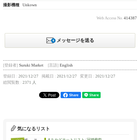
撮影機種
Unkown
Web Access No.
414387
メッセージを送る
[登録者]
Suruki Market
[言語]
English
登録日 :
2021/12/27
掲載日 :
2021/12/27
変更日 :
2021/12/27
総閲覧数 :
2371 人
Share
気になるリスト
まちかどホットリスト
/
冠婚葬祭