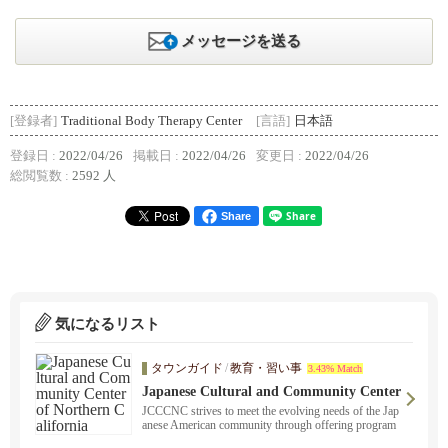
メッセージを送る
[登録者]
Traditional Body Therapy Center
[言語]
日本語
登録日 :
2022/04/26
掲載日 :
2022/04/26
変更日 :
2022/04/26
総閲覧数 :
2592 人
Share
気になるリスト
タウンガイド
/
教育・習い事
3.43% Match
Japanese Cultural and Community Center
of Northern California
JCCCNC strives to meet the evolving needs of the Jap
anese American community through offering program
s, affordable services and facility usage.