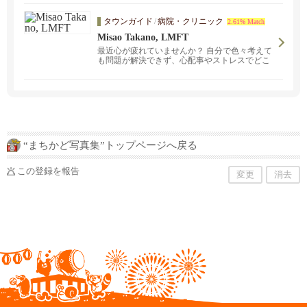
タウンガイド
/
病院・クリニック
2.61% Match
Misao Takano, LMFT
最近心が疲れていませんか？ 自分で色々考えて
も問題が解決できず、心配事やストレスでどこ
から手をつけていいかわからない状態が続いて
いるなら、一度 心のカウンセリング専門の臨床
心理士と話してみませんか？CA州公認の日本人
臨床心理士がオンラインでのカウンセリングを
日本語・英語の両方で受け付けています。まず
は30分の初回無料コンサルテーションから。202
6年６月１５日から7月３１日まで夏季休業いた
します。８月１日より通常業務となります。お
“まちかど写真集”トップページへ戻る
急ぎの方はメールでご連絡をください。
この登録を報告
変更
消去