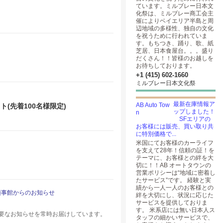
ています。ミルブレー日本文
化祭は、ミルブレー商工会主
催によりベイエリア半島と周
辺地域の多様性、独自の文化
を祝うために行われていま
す。もちつき、踊り、歌、紙
芝居、日本食屋台。。。盛り
だくさん！！皆様のお越しを
お待ちしております。
+1 (415) 602-1660
ミルブレー日本文化祭
最新在庫情報ア
ト(先着100名様限定)
ップしました！
SFエリアの
お客様には販売、買い取り共
に特別価格で...
米国にてお客様のカーライフ
を支えて28年！信頼の証！を
テーマに、お客様との絆を大
切に！！AB オートタウンの
営業ポリシーは“地域に密着し
たサービス”です。 経験と実
績から一人一人のお客様との
領事館からのお知らせ
絆を大切にし、状況に応じた
サービスを提供しておりま
す。 米系店には無い日本人ス
要なお知らせを常時お届けしています。
タッフの細かいサービスで、