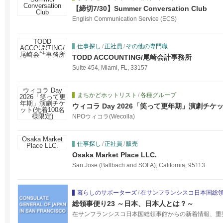
【締切7/30】Summer Conversation Club
English Communication Service (ECS)
仕事探し
/
正社員
/
その他の専門職
TODD ACCOUNTING/尾崎会計事務所
Suite 454, Miami, FL, 33157
まちかどホットリスト
/
各種グループ
ウィコラ Day 2026「笑って更年期」演劇チケッ
NPOウィコラ(Wecolla)
仕事探し
/
正社員
/
販売
Osaka Market Place LLC.
San Jose (Ballbach and SOFA), California, 95113
暮らしのサポーターズ
/
在サンフランシスコ日本国総
総領事便り23 ～日本、日本人とは？～
在サンフランシスコ日本国総領事館からの新着情報、重