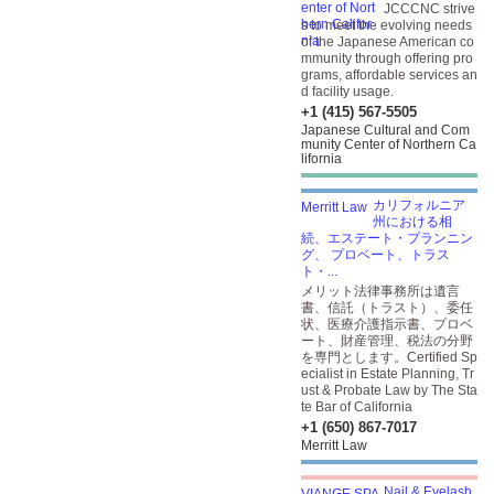
JCCCNC strive
s to meet the evolving needs
of the Japanese American co
mmunity through offering pro
grams, affordable services an
d facility usage.
+1 (415) 567-5505
Japanese Cultural and Com
munity Center of Northern Ca
lifornia
カリフォルニア
州における相
続、エステート・プランニン
グ、 プロベート、トラス
ト・...
メリット法律事務所は遺言
書、信託（トラスト）、委任
状、医療介護指示書、プロベ
ート、財産管理、税法の分野
を専門とします。Certified Sp
ecialist in Estate Planning, Tr
ust & Probate Law by The Sta
te Bar of California
+1 (650) 867-7017
Merritt Law
Nail & Eyelash