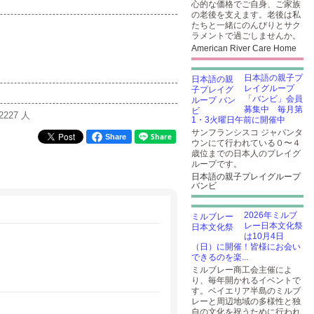
心的な価格でご自身、ご家族
の老後を支えます。老後は私
たちと一緒にのんびりとサク
ラメントで過ごしませんか。
American River Care Home
日本語の親子プ
レイグループ
「バンビ」会員
募集中 毎月第
2227 人
1・3火曜日午前に開催中
サンフランシスコ ジャパンタ
Share
ウンにて行われている０〜４
歳位までの日本人のプレイグ
ループです。
日本語の親子プレイグループ
バンビ
2026年ミルブ
レー日本文化祭
は10月4日
（日）に開催！皆様にお会い
できるのを楽...
ミルブレー商工会主催によ
り、毎年開かれるイベントで
す。ベイエリア半島のミルブ
レーと周辺地域の多様性と独
自の文化を祝うために行われ