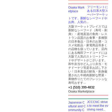
フリーモントに
ある日系大型ス
ーパーマーケッ
トです。新鮮なシーフードや
お肉、人気の...
大阪マーケットプレイスでは
新鮮なシーフード（寿司・刺
身）・産地直送の食肉・レス
トラン品質のお食事・多種類
の日本食品・日本のお酒・コ
スメ化粧品・家電商品等多く
の品物を扱っています。店内
にある梅田フードコードには
大阪で人気のストリートフー
ドやデザートがございます。
和牛弁当やどんぶり弁当・モ
チドーナツ等是非お試し下さ
い！日本直送の鮮魚・刺身厳
選された牛精肉新鮮な野菜・
果物作りたてのフレッシュな
寿司おすす...
+1 (510) 399-4832
Osaka Marketplace
JCCCNC strive
s to meet the ev
olving need...