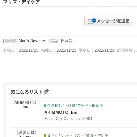
マリズ・デイケア
[登録者]
Mari's Daycare
[言語]
日本語
登録日 :
2021/11/23
掲載日 :
2021/11/23
変更日 :
2021/11/23
総閲覧数 :
気になるリスト
仕事探し
/
正社員
/
フード・飲食店
AKIMMOTO, Inc.
Foster City, California, 94404
まちかどホットリスト
/
教育・習い事