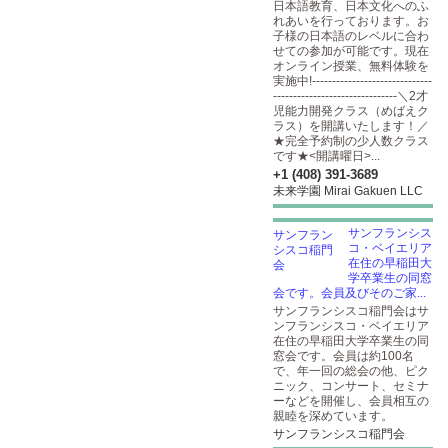
日本語教育、日本文化へのふ
れあいを行っております。お
子様の日本語のレベルに合わ
せての参加が可能です。現在
オンライン授業、無料体験を
実施中!------------------------------
-------------------------------＼2才
児能力開発クラス（めばえク
ラス）を開講いたします！／
★完全予約制の少人数クラス
です★<開講曜日>...
+1 (408) 391-3689
未来学園 Mirai Gakuen LLC
サンフランシス
コ・ベイエリア
在住の早稲田大
学卒業生の同窓
会です。会員及びそのご家...
サンフランシスコ稲門会はサ
ンフランシスコ・ベイエリア
在住の早稲田大学卒業生の同
窓会です。会員は約100名
で、年一回の総会の他、ピク
ニック、コンサート、セミナ
ーなどを開催し、会員相互の
親睦を深めています。
サンフランシスコ稲門会