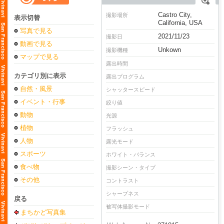
Castro City,
撮影場所
表示切替
California, USA
写真で見る
2021/11/23
撮影日
動画で見る
Unkown
撮影機種
マップで見る
露出時間
カテゴリ別に表示
露出プログラム
自然・風景
シャッタースピード
イベント・行事
絞り値
動物
光源
植物
フラッシュ
人物
露光モード
スポーツ
ホワイト・バランス
食べ物
撮影シーン・タイプ
その他
コントラスト
シャープネス
戻る
被写体撮影モード
まちかど写真集