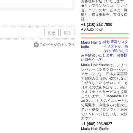
お客様をお迎えいたします。
★サンフランシスコ、サンノ
ゼ、エリアのサービスは、買
取り、優良車販売、買取り保
証...
+1 (310) 212-7990
AB Auto Town
変更
消去
経験豊富なスタ
このページのトップへ
イリストが、あ
なたの髪のお悩
みを解決いたします。お客様
に似合うヘア...
Maria Hair Studioは、シリコ
ンバレーにあるグローバルヘ
アサロンです。日本人美容師
と韓国人美容師が協力しなが
ら成長しているサロンで、そ
れぞれの技術を活かし、高い
クオリティのサービスを提供
しています。「Japanese He
ad Spa」も人気メニューとし
て展開中。今後さらに拡大し
ていく成長サロンです。海外
でチャレンジしたい方、大歓
迎です。
+1 (408) 296-9027
Maria Hair Studio