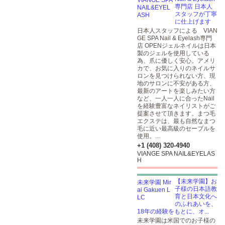
専門店 日本人
スタッフが丁寧
に仕上げます
日本人スタッフによる VIAN
GE SPA Nail & Eyelash専門
店 OPENジェルネイルは日本
製のジェルを使用している
為、爪に優しく安心。アメリ
カで、お気に入りのネイルサ
ロンを見つけられない方、現
地のサロンに不安がある方、
最新のアートを楽しみたい方
など、一人一人に合ったNail
を経験豊富なネイリストがご
提案させて頂きます。まつ毛
エクステは、最も自然なまつ
毛に近い最高級のセーブルを
使用。...
+1 (408) 320-4940
VIANGE SPA NAIL&EYELAS
H
【未来学園】お
子様の日本語教
育と日本文化へ
のふれあいを、
18年の経験をもとに、オ...
未来学園は米国でのお子様の