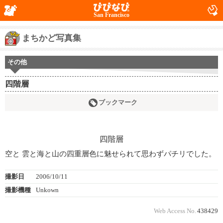
San Francisco
まちかど写真集
その他
四階層
ブックマーク
空と 雲と海と山の四重層色に魅せられて思わずパチリでした。
撮影日
2006/10/11
撮影機種
Unkown
Web Access No.
438429