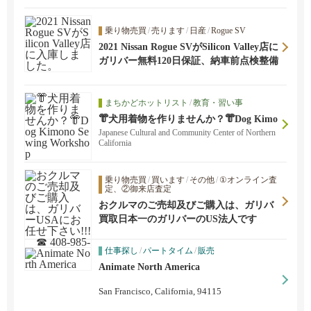
乗り物売買
/
売ります
/
日産
/
Rogue SV
2021 Nissan Rogue SVがSilicon Valley店に
入庫しました。
ガリバー無料120日保証、納車前点検整備
まちかどホットリスト
/
教育・習い事
👘犬用着物を作りませんか？👘Dog Kimo
no Sewing Workshop
Japanese Cultural and Community Center of Northern
California
乗り物売買
/
買います
/
その他
/
①オンライン査
定、②御来店査定
おクルマのご売却及びご購入は、ガリバ
ーUSAにお任せ下さい!!! ☎ 408-985-13
買取日本一のガリバーのUS法人です
79
仕事探し
/
パートタイム
/
販売
Animate North America
San Francisco, California, 94115