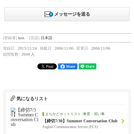
メッセージを送る
[登録者]
ken.
[言語]
日本語
登録日 :
2015/11/24
掲載日 :
2006/11/06
変更日 :
2006/11/06
総閲覧数 :
2044 人
Share
気になるリスト
まちかどホットリスト
/
教育・習い事
【締切7/30】Summer Conversation Club
English Communication Service (ECS)