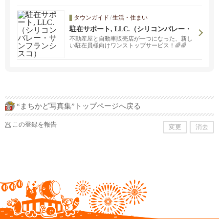
タウンガイド
/
生活・住まい
駐在サポート, LLC.（シリコンバレー・
サンフランシスコ）
不動産屋と自動車販売店が一つになった、新し
い駐在員様向けワンストップサービス！🌈🌈
🌈 お住まいのこと、お車のことならお任せく
ださい。私達のコンサルティングチームは、
様々なクライアント様のご要望に基づきまし
て、最良のご提案を準備致します！🌈🌈🌈
“まちかど写真集”トップページへ戻る
この登録を報告
変更
消去