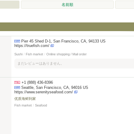
名前順
Pier 45 Shed D-1, San Francisco, CA, 94133 US
https://truefish.com/
Sushi
/
Fish market
/
Online shopping / Mail order
まだレビューはありません。
+1 (888) 436-8396
Seattle, San Francisco, CA, 94016 US
https://www.serenityseafood.com/
优质海鲜到家
Fish market
/
Seafood