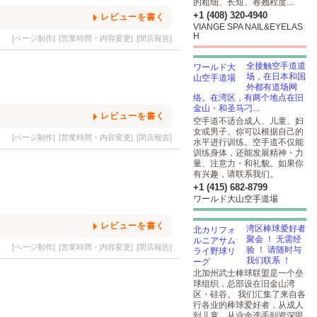
的粗细、长短、卷翘程度...
+1 (408) 320-4940
レビューを書く
VIANGE SPA NAIL&EYELAS
H
[ページ制作]
[営業時間・内容変更]
[閉店報告]
全接触空手道道
场，在日本和国
外都有道场网
络。在湾区，有两个地点在旧
金山・和圣马刁...
レビューを書く
空手道不适合成人、儿童、妇
女或男子。你可以根据自己的
[ページ制作]
[営業時間・内容変更]
[閉店報告]
水平进行训练。空手道不仅能
训练身体，还能发展精神・力
量、注意力・和礼貌。如果你
有兴趣，请联系我们。
+1 (415) 682-8799
ワールド大山空手道場
レビューを書く
湾区棒球爱好者
聚会 ！ 无需经
[ページ制作]
[営業時間・内容変更]
[閉店報告]
验 ！ 请随时与
我们联系 ！
北加州武士棒球联盟是一个垒
球组织，总部设在旧金山湾
区・硅谷。 我们汇集了来自各
行各业的棒球爱好者，从成人
到儿童，从业余选手到资深甲