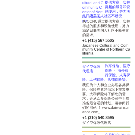
提供方案、负担
得起的服务和设
施使用，努力满
足日裔美国人社区不断变...
JCCCNC通过提供方案、负担
得起的服务和设施使用，努力
满足日裔美国人社区不断变化
的需求。
+1 (415) 567-5505
Japanese Cultural and Com
munity Center of Northern Ca
lifornia
汽车保险、医疗
保险 ・ 海外旅
行保险、人寿保
险、工伤保险、店铺保险等。
我们为个人和企业办理各类保
险。保险在紧急情况下非常重
要。大和保险将了解您的需
求，并从众多保险公司中为您
准备最合适的计划。请参阅我
们的网站 ！ www.daiwainsur
ance.com。
+1 (310) 540-8595
ダイワ保険代理店