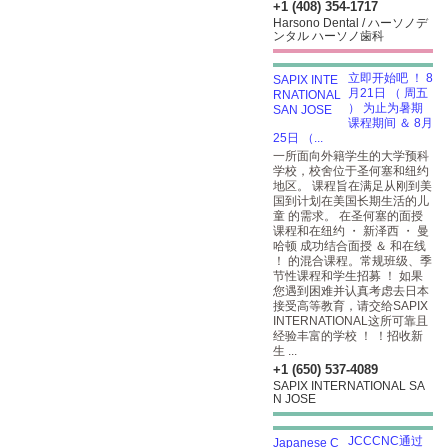
+1 (408) 354-1717
Harsono Dental / ハーソノデ
ンタル ハーソノ歯科
立即开始吧 ！ 8
月21日 （ 周五
） 为止为暑期
课程期间 ＆ 8月
25日 （...
一所面向外籍学生的大学预科
学校，校舍位于圣何塞和纽约
地区。 课程旨在满足从刚到美
国到计划在美国长期生活的儿
童 的需求。 在圣何塞的面授
课程和在纽约 ・ 新泽西 ・ 曼
哈顿 成功结合面授 ＆ 和在线
！ 的混合课程。常规班级、季
节性课程和学生招募 ！ 如果
您遇到困难并认真考虑去日本
接受高等教育，请交给SAPIX
INTERNATIONAL这所可靠且
经验丰富的学校 ！ ！招收新
生 ...
+1 (650) 537-4089
SAPIX INTERNATIONAL SA
N JOSE
JCCCNC通过