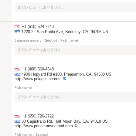
まだレビューはありません。
+1 (510) 524-7243
1220-22 San Pablo Ave, Berkeley, CA, 94706 US
Japanese grocery
/
Seafood
/
Fish market
まだレビューはありません。
+1 (408) 569-4548
4900 Hopyard Rd #100, Pleasanton, CA, 94588 US
http://www.pelagusinc.com
Fish market
まだレビューはありません。
+1 (650) 726-2722
80 Capistrano Rd, Half Moon Bay, CA, 94019 US
http://www.princetonseafood.com
Fish market
/
Seafood