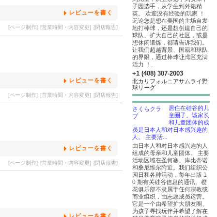
子园选手，从学生到外籍精
レビューを書く
英。 欢迎没有经验的玩家 ！
无论您是想在美国的主场自发
[ページ制作]
[営業時間・内容変更]
[閉店報告]
地打棒球，还是想创建自己的
球队、扩大自己的社区，或是
想休闲锻炼，都请告诉我们。
让我们超越背景、国籍和球队
的界限，通过棒球让湾区充满
活力 ！.
+1 (408) 307-2003
レビューを書く
北カリフォルニアサムライ野
球リーグ
[ページ制作]
[営業時間・内容変更]
[閉店報告]
居住在硅谷的儿
童圈子。该家长
和儿童团体的成
员是日本人和对日本感兴趣的
人。 主要活...
由日本人和对日本感兴趣的人
レビューを書く
组成的母亲和儿童团体。 主要
活动区域在圣何塞、库比蒂诺
[ページ制作]
[営業時間・内容変更]
[閉店報告]
和桑尼维尔附近。我们组织公
园日和各种活动，每年出版 1
0 期有关硅谷信息的通讯。樱
花俱乐部不隶属于任何宗教或
商业组织，由志愿成员运营。
它是一个由希望扩大朋友圈、
为孩子寻找玩伴并希望了解在
レビューを書く