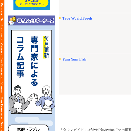
True World Foods
Yum Yum Fish
「タウンガイド」はVivid Navigation, Inc.