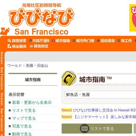
San Francisco
ワールド
>
美國
>
旧金山
城市指南
表示切替
新着・更新から全表示
リストで見る
News!
びびなび仕事探し交流会 in Hawaii 9/26（
News!
【ニジヤマーケット】 楽しみな新学
マップで見る
写真で見る
リストで見る
動画で見る