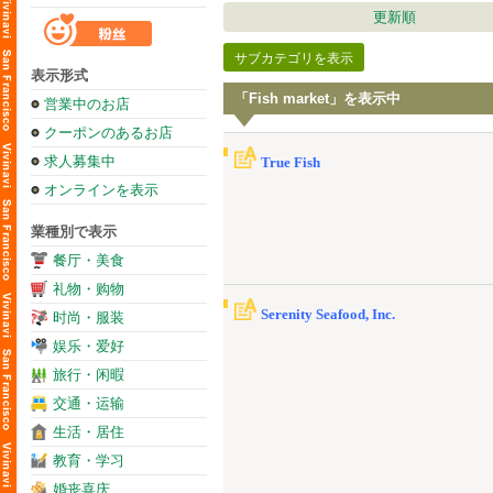
更新順
サブカテゴリを表示
表示形式
「Fish market」を表示中
営業中のお店
クーポンのあるお店
求人募集中
True Fish
オンラインを表示
業種別で表示
餐厅・美食
礼物・购物
Serenity Seafood, Inc.
时尚・服装
娱乐・爱好
旅行・闲暇
交通・运输
生活・居住
教育・学习
婚丧喜庆