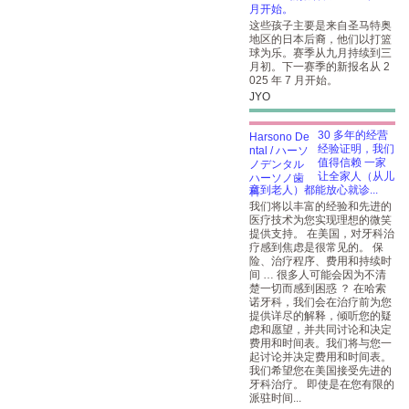
月开始。
这些孩子主要是来自圣马特奥
地区的日本后裔，他们以打篮
球为乐。赛季从九月持续到三
月初。下一赛季的新报名从 2
025 年 7 月开始。
JYO
30 多年的经营
经验证明，我们
值得信赖 一家
让全家人（从儿
童到老人）都能放心就诊...
我们将以丰富的经验和先进的
医疗技术为您实现理想的微笑
提供支持。 在美国，对牙科治
疗感到焦虑是很常见的。 保
险、治疗程序、费用和持续时
间 … 很多人可能会因为不清
楚一切而感到困惑 ？ 在哈索
诺牙科，我们会在治疗前为您
提供详尽的解释，倾听您的疑
虑和愿望，并共同讨论和决定
费用和时间表。我们将与您一
起讨论并决定费用和时间表。
我们希望您在美国接受先进的
牙科治疗。 即使是在您有限的
派驻时间...