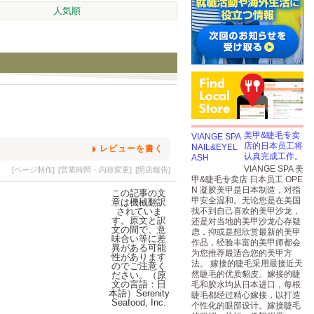
人気順
美甲&睫毛专卖
店的日本员工将
レビューを書く
认真完成工作。
VIANGE SPA 美
[ページ制作]
[営業時間・内容変更]
[閉店報告]
甲&睫毛专卖店 日本员工 OPE
N 凝胶美甲是日本制造，对指
甲安全温和。无论您是在美国
找不到自己喜欢的美甲沙龙，
还是对当地的美甲沙龙心存疑
虑，抑或是想欣赏最新的美甲
作品，经验丰富的美甲师都会
为您推荐最适合您的美甲方
法。 嫁接的睫毛采用最接近天
然睫毛的优质貂皮。嫁接的睫
毛和胶水均从日本进口，每根
睫毛都经过精心嫁接，以打造
个性化的眼部设计。嫁接睫毛