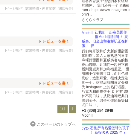
硅谷养育孩子信息的家长组成
的团体。 我们还有一个 Instag
[ページ制作]
[営業時間・内容変更]
[閉店報告]
ram ↓
https://www.instagram.c
om/s...
さくらクラブ
让我们一起在美国传
播Mochi甜甜圈 ！ 夏
レビューを書く
威夷、旧金山和洛杉矶正在扩
张 ！ 仅...
[ページ制作]
[営業時間・内容変更]
[閉店報告]
我们将开设和扩大新的甜甜圈
咖啡馆，加入大家熟悉的日本
麻糬甜甜圈和夏威夷著名的檀
香山咖啡。让我们一起把它传
播到夏威夷和加利福尼亚。 甜
甜圈不仅美味可口，而且色彩
缤纷，造型可爱。很难决定选
哪一个。这些甜甜圈肯定会成
レビューを書く
为 Instagram 上的热门话题。
巧克力和曲奇饼干 ＆ 约有 30
[ページ制作]
[営業時間・内容変更]
[閉店報告]
种不同口味，从奶油等经典口
味到金子、绿茶和焙绿茶等日
式口味 ！。
1/1
1
+1 (808) 384-2948
Mochill
このページのトップへ
召集所有热爱篮球的孩子
！ 新报名从 2025 年 7