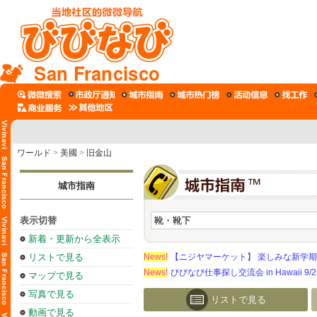
San Francisco
ワールド
>
美國
>
旧金山
城市指南
表示切替
新着・更新から全表示
リストで見る
News!
【ニジヤマーケット】 楽しみな新学
News!
びびなび仕事探し交流会 in Hawaii 9/26（
マップで見る
写真で見る
リストで見る
動画で見る