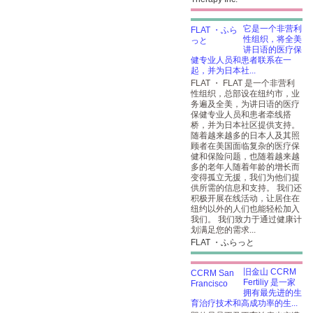
它是一个非营利
性组织，将全美
讲日语的医疗保
健专业人员和患者联系在一
起，并为日本社...
FLAT ・ FLAT 是一个非营利
性组织，总部设在纽约市，业
务遍及全美，为讲日语的医疗
保健专业人员和患者牵线搭
桥，并为日本社区提供支持。
随着越来越多的日本人及其照
顾者在美国面临复杂的医疗保
健和保险问题，也随着越来越
多的老年人随着年龄的增长而
变得孤立无援，我们为他们提
供所需的信息和支持。 我们还
积极开展在线活动，让居住在
纽约以外的人们也能轻松加入
我们。 我们致力于通过健康计
划满足您的需求...
FLAT ・ふらっと
旧金山 CCRM
Fertiliy 是一家
拥有最先进的生
育治疗技术和高成功率的生...