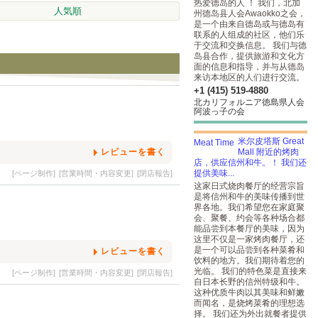
热爱德岛的人 ！ 我们，北加
人気順
州德岛县人会Awaokko之会，
是一个由来自德岛或与德岛有
联系的人组成的社区，他们乐
于交流和交换信息。 我们与德
岛县合作，提供旅游和文化方
面的信息和指导，并与从德岛
来访本地区的人们进行交流。
+1 (415) 519-4880
北カリフォルニア徳島県人会
阿波っ子の会
米尔皮塔斯 Great
レビューを書く
Mall 附近的烤肉
店，供应信州和牛。！ 我们还
提供美味...
[ページ制作]
[営業時間・内容変更]
[閉店報告]
这家日式烧肉餐厅的经营宗旨
是将信州和牛的美味传播到世
界各地。我们希望您在家庭聚
会、聚餐、约会等各种场合都
能品尝到本餐厅的美味，因为
这里不仅是一家烤肉餐厅，还
是一个可以品尝到各种菜肴和
レビューを書く
饮料的地方。我们期待着您的
光临。 我们的特色菜是直接来
[ページ制作]
[営業時間・内容変更]
[閉店報告]
自日本长野的信州特级和牛。
这种优质牛肉以其美味和鲜嫩
而闻名，是烧烤菜肴的理想选
择。 我们还为外出就餐者提供