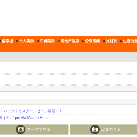
期！バックトゥスクールセール開催！！
土）1pm Ala Moana Hotel
マップで見る
写真で見る