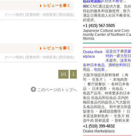
足日裔美国人社区不断变...
レビューを書く
JCCCNC通过提供方案、负担
得起的服务和设施使用，努力
[ページ制作]
[営業時間・内容変更]
[閉店報告]
满足日裔美国人社区不断变化
的需求。
+1 (415) 567-5505
Japanese Cultural and Com
munity Center of Northern Ca
lifornia
レビューを書く
这是位于弗里蒙
特的一家大型日
[ページ制作]
[営業時間・内容変更]
[閉店報告]
本超市。这里有
各种日本食品、酒精饮料和日
用品，包括新...
1/1
1
大阪市场提供新鲜海鲜 （ 寿
司 ・ 生鱼片 ） ・ 本地肉类
・ 餐厅级餐饮 ・ 各种日本食
品 ・ 日本酒类 ・ 化妆品 ・
このページのトップへ
电器产品等。种类繁多的日本
食品
化妆品和化妆品
店内的
梅田食品代码提供人气大阪街
头食品和甜点。 和牛便当和盖
饭便当 ・ 麻糬甜甜圈等 ！ 日
本直送新鲜鱼肉 ・ 生鱼片 精
选牛肉 新鲜蔬菜 ・ 新鲜水果
+1 (510) 399-4832
Osaka Marketplace