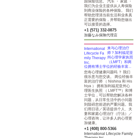
国保险信息。 汽车 ・ 家庭 ・
我们为企业主提供从人寿保险
到商业保险的各种保险。 我们
帮助您理清当前生活和业务真
正需要的保险，并帮助您做出
可以接受的选择。
+1 (571) 332-0875
加藤なみ保険代理店
来与心理治疗
师？加利福尼亚
州心理学家执照
（LMFT）和两
位拥有博士学位的经验丰富...
您有心理健康问题吗 ？ 我们
很乐意与您交谈。 两位经验丰
富的治疗师 （ Nishina 和 His
hiya ） 拥有加利福尼亚州心
理医生执照 （ LMFT™）和博
士学位，可以帮助您解决各种
问题，从日常生活中的小问题
到阻碍您前进的严重问题。我
们用日语／英语提供个人、夫
妻和家庭心理治疗（疗法）／
心理咨询，让许多人的心理更
加健康。
+1 (408) 800-5366
International Lifecycle Family
Therapy Inc.