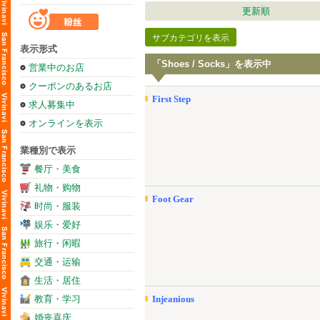
更新順
サブカテゴリを表示
表示形式
「Shoes / Socks」を表示中
営業中のお店
クーポンのあるお店
First Step
求人募集中
オンラインを表示
業種別で表示
餐厅・美食
礼物・购物
Foot Gear
时尚・服装
娱乐・爱好
旅行・闲暇
交通・运输
生活・居住
教育・学习
Injeanious
婚丧喜庆