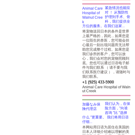
紧急情况也能应
对 ！ 从预防性
护理到手术、骨
科，我们提供全
方位的服务。在我们这家...
将宠物送回日本的条件是世界
上最严格的，因此，如果您是
一位陌生的兽医，您可能会担
心最后一刻出现问题而无法帮
助您完成整个过程。如果您是
我们诊所的客户，您可以放
心，我们会对您的宠物照顾到
底。您也可以通过日语电子邮
件与我们联系 （ 请不要与我
们联系医疗建议 ），请随时与
我们联系。
+1 (925) 433-5900
Animal Care Hospital of Waln
ut Creek
我们认为，在保
险方面，"向谁
咨询 "比 "选择
什么 "更重要。 我们将用日语
仔细...
本网站用日语为居住在美国的
日本人详细介绍难以理解的美