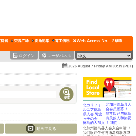
ログイン
ユーザパネル
2026 August 7 Friday AM 03:39 (PDT)
北加州德岛县人
会会员招募 ！
非常欢迎与德岛
有关的人和热爱
德岛的人加入 ！ 我们...
北加州德岛县人会入会申请 ！
動画で見る
我们欢迎任何与德岛有联系或