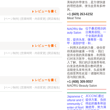
美味的外带便当，是方便快捷
的理想选择。便当盒里有多种
风...
レビューを書く
+1 (669) 263-6152
Meat Time
[ページ制作]
[営業時間・内容変更]
[閉店報告]
位于桑尼维尔的
日裔美容院。一
个全面的美容
院，提供头发、微整形・指
甲・面部护理・和...
レビューを書く
～利用大自然的力量，使你变
得美丽和健康 ～中医 ・我们
[ページ制作]
[営業時間・内容変更]
[閉店報告]
提供全面的美容服务，利用我
们对东方医学，包括草药的深
入了解。我们的沙龙推荐有机
白发染色和角蛋白数码烫发，
这能使头发有光泽。头皮按摩
也很受男性欢迎！请随时用日
语与我们联系。
レビューを書く
+1 (408) 309-9557
NAO'RU Beauty Salon
[ページ制作]
[営業時間・内容変更]
[閉店報告]
JCCCNC通过
提供方案、负担
得起的服务和设
施使用，努力满