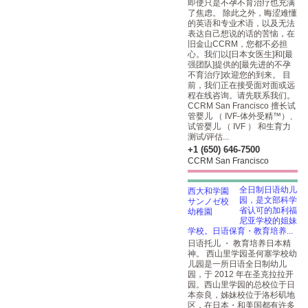
即使只是不孕不育治疗也充满
了焦虑。 除此之外，晦涩难懂
的英语和专业术语，以及无法
表达自己想说的话的苦恼，在
旧金山CCRM，您都不必担
心。我们以[日本女医生]和[最
强团队]提供的[最先进的不孕
不育治疗]欢迎您的到来。 目
前，我们正在接受面对面或远
程在线咨询。请先联系我们。
CCRM San Francisco 擅长试
管婴儿 （ IVF-体外受精™）、
试管婴儿 （ IVF ） 和生育力
测试/评估...
+1 (650) 646-7500
CCRM San Francisco
全日制日语幼儿
园，是文部科学
省认可的加利福
尼亚学校的姐妹
学校。日语保育・教育培养...
日语托儿 ・ 教育培养日本精
神。 西山里学园圣何塞学校幼
儿园是一所日语全日制幼儿
园，于 2012 年在圣克拉拉开
园。西山里学园的总校位于日
本奈良，姊妹校位于洛杉矶地
区，在日本・和美国都有许多