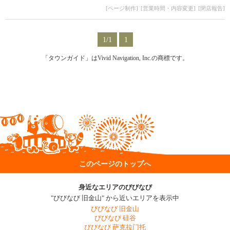
[ページ制作]
[営業時間・内容変更]
[閉店報告]
1/1
1
「タウンガイド」はVivid Navigation, Inc.の商標です。
このページのトップへ
身近なエリアのびびなび
"びびなび 旧金山" から近いエリアを表示中
びびなび 旧金山
びびなび 硅谷
びびなび 萨克拉门托