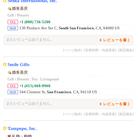
Senka International, Inc.
婚丧喜庆
Gift / Present
+1 (800) 736-5208
TEL
130 Produce Ave Ste C,
South San Francisco
, CA, 94080 US
MAP
まだレビューはありません。
レビューを書く
[ページ制作]
[営業時間・内容変更]
[閉店報告]
Smile Gifts
婚丧喜庆
Gift / Present
/
Toy
/
Livingware
+1 (415) 668-9968
TEL
544 Clement St,
San Francisco
, CA, 94118 US
MAP
まだレビューはありません。
レビューを書く
[ページ制作]
[営業時間・内容変更]
[閉店報告]
Tampopo, Inc.
礼物・购物