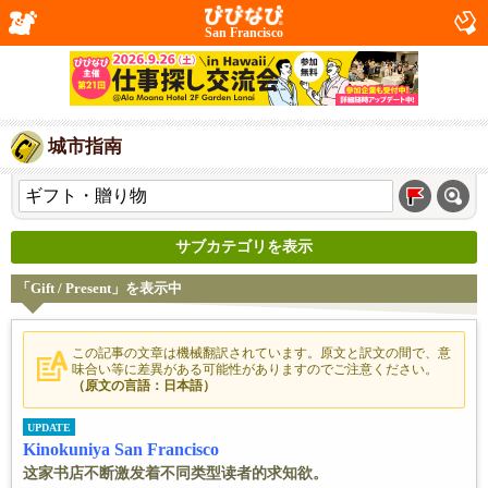
San Francisco
城市指南
サブカテゴリを表示
「Gift / Present」を表示中
この記事の文章は機械翻訳されています。原文と訳文の間で、意
味合い等に差異がある可能性がありますのでご注意ください。
（原文の言語：日本語）
UPDATE
Kinokuniya San Francisco
这家书店不断激发着不同类型读者的求知欲。