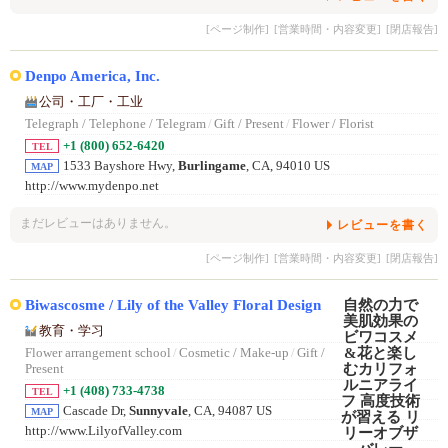
[ページ制作]
[営業時間・内容変更]
[閉店報告]
Denpo America, Inc.
公司・工厂・工业
Telegraph / Telephone / Telegram
/
Gift / Present
/
Flower / Florist
+1 (800) 652-6420
TEL
1533 Bayshore Hwy,
Burlingame
, CA, 94010 US
MAP
http://www.mydenpo.net
まだレビューはありません。
レビューを書く
[ページ制作]
[営業時間・内容変更]
[閉店報告]
Biwascosme / Lily of the Valley Floral Design
教育・学习
Flower arrangement school
/
Cosmetic / Make-up
/
Gift /
Present
+1 (408) 733-4738
TEL
Cascade Dr,
Sunnyvale
, CA, 94087 US
MAP
http://www.LilyofValley.com