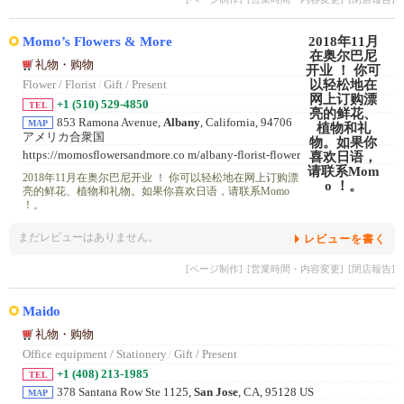
Momo’s Flowers & More
礼物・购物
Flower / Florist
/
Gift / Present
+1 (510) 529-4850
TEL
853 Ramona Avenue,
Albany
, California, 94706
MAP
アメリカ合衆国
https://momosflowersandmore.co m/albany-florist-flower
-delive ry/
2018年11月在奥尔巴尼开业 ！ 你可以轻松地在网上订购漂
亮的鲜花、植物和礼物。如果你喜欢日语，请联系Momo
！。
まだレビューはありません。
レビューを書く
[ページ制作]
[営業時間・内容変更]
[閉店報告]
Maido
礼物・购物
Office equipment / Stationery
/
Gift / Present
+1 (408) 213-1985
TEL
378 Santana Row Ste 1125,
San Jose
, CA, 95128 US
MAP