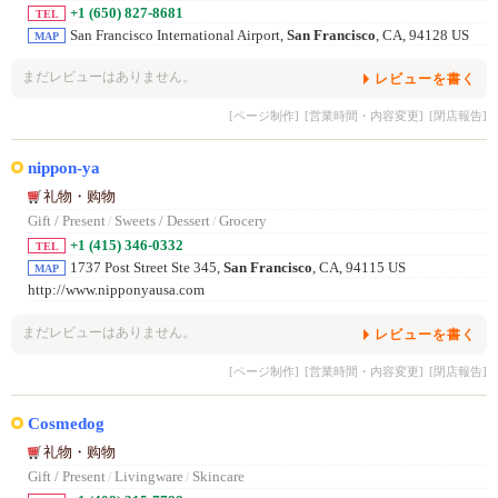
+1 (650) 827-8681
TEL
San Francisco International Airport,
San Francisco
, CA, 94128 US
MAP
まだレビューはありません。
レビューを書く
[ページ制作]
[営業時間・内容変更]
[閉店報告]
nippon-ya
礼物・购物
Gift / Present
/
Sweets / Dessert
/
Grocery
+1 (415) 346-0332
TEL
1737 Post Street Ste 345,
San Francisco
, CA, 94115 US
MAP
http://www.nipponyausa.com
まだレビューはありません。
レビューを書く
[ページ制作]
[営業時間・内容変更]
[閉店報告]
Cosmedog
礼物・购物
Gift / Present
/
Livingware
/
Skincare