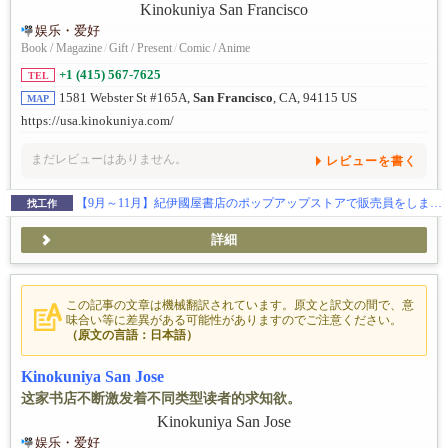
娱乐・爱好
Book / Magazine
/
Gift / Present
/
Comic / Anime
+1 (415) 567-7625
TEL
1581 Webster St #165A,
San Francisco
, CA, 94115 US
MAP
https://usa.kinokuniya.com/
まだレビューはありません。
レビューを書く
【9月～11月】紀伊國屋書店のポップアップストアで販売員をしませんか？
找工作
詳細
この記事の文章は機械翻訳されています。原文と訳文の間で、意
味合い等に差異がある可能性がありますのでご注意ください。
（原文の言語：日本語）
Kinokuniya San Jose
这家书店不断激发着不同类型读者的求知欲。
娱乐・爱好