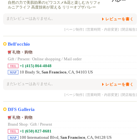
自然の力で美肌効果のビワコスメ&花と楽しむカリフォ
ルニアライフ 高度技術が習える リリーオブザバレー
まだレビューはありません。
レビューを書く
[ページ制作]
[営業時間・内容変更]
[閉店報告]
Bell'occhio
礼物・购物
Gift / Present
/
Online shopping / Mail order
+1 (415) 864-4048
TEL
10 Brady St,
San Francisco
, CA, 94103 US
MAP
まだレビューはありません。
レビューを書く
[ページ制作]
[営業時間・内容変更]
[閉店報告]
DFS Galleria
礼物・购物
Brand Shop
/
Gift / Present
+1 (650) 827-8681
TEL
100 International Blvd,
San Francisco
, CA, 94128 US
MAP