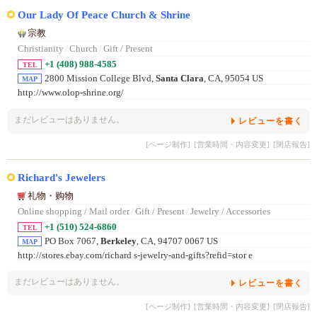
Our Lady Of Peace Church & Shrine
宗教
Christianity
/
Church
/
Gift / Present
+1 (408) 988-4585
TEL
2800 Mission College Blvd,
Santa Clara
, CA, 95054 US
MAP
http://www.olop-shrine.org/
まだレビューはありません。
レビューを書く
[ページ制作]
[営業時間・内容変更]
[閉店報告]
Richard's Jewelers
礼物・购物
Online shopping / Mail order
/
Gift / Present
/
Jewelry / Accessories
+1 (510) 524-6860
TEL
PO Box 7067,
Berkeley
, CA, 94707 0067 US
MAP
http://stores.ebay.com/richard s-jewelry-and-gifts?refid=stor e
まだレビューはありません。
レビューを書く
[ページ制作]
[営業時間・内容変更]
[閉店報告]