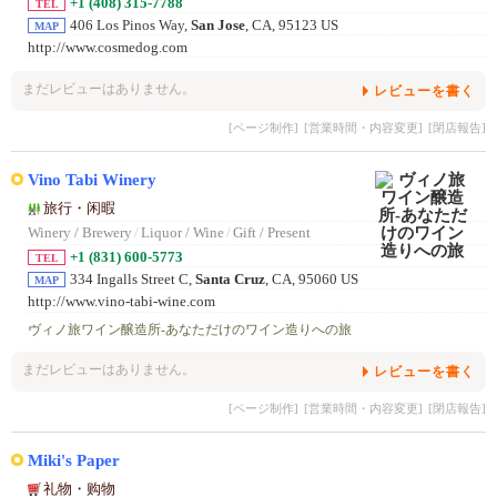
+1 (408) 315-7788
TEL
406 Los Pinos Way,
San Jose
, CA, 95123 US
MAP
http://www.cosmedog.com
まだレビューはありません。
レビューを書く
[ページ制作]
[営業時間・内容変更]
[閉店報告]
Vino Tabi Winery
旅行・闲暇
Winery / Brewery
/
Liquor / Wine
/
Gift / Present
+1 (831) 600-5773
TEL
334 Ingalls Street C,
Santa Cruz
, CA, 95060 US
MAP
http://www.vino-tabi-wine.com
ヴィノ旅ワイン醸造所-あなただけのワイン造りへの旅
まだレビューはありません。
レビューを書く
[ページ制作]
[営業時間・内容変更]
[閉店報告]
Miki's Paper
礼物・购物