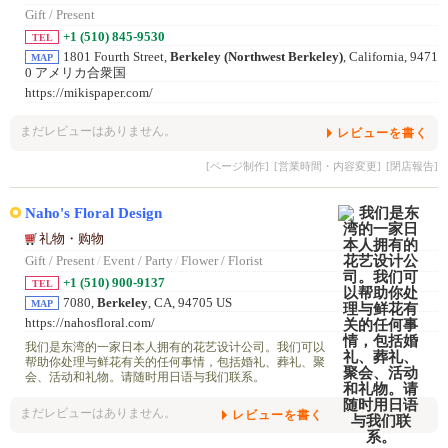
Gift / Present
+1 (510) 845-9530
TEL
1801 Fourth Street,
Berkeley (Northwest Berkeley)
, California, 9471
MAP
0 アメリカ合衆国
https://mikispaper.com/
まだレビューはありません。
レビューを書く
[ページ制作]
[営業時間・内容変更]
[閉店報告]
Naho's Floral Design
礼物・购物
Gift / Present
/
Event / Party
/
Flower / Florist
+1 (510) 900-9137
TEL
7080,
Berkeley
, CA, 94705 US
MAP
https://nahosfloral.com/
我们是东湾的一家日本人拥有的花艺设计公司。我们可以
帮助你处理与鲜花有关的任何事情，包括婚礼、葬礼、聚
会、活动和礼物。请随时用日语与我们联系。
まだレビューはありません。
レビューを書く