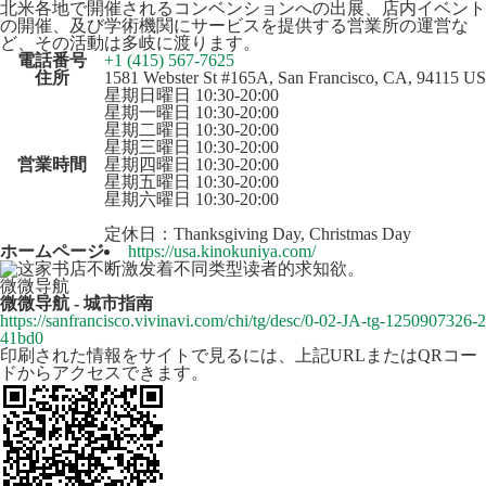
北米各地で開催されるコンベンションへの出展、店内イベント
の開催、及び学術機関にサービスを提供する営業所の運営な
ど、その活動は多岐に渡ります。
電話番号
+1 (415) 567-7625
住所
1581 Webster St #165A, San Francisco, CA, 94115 US
星期日曜日 10:30-20:00
星期一曜日 10:30-20:00
星期二曜日 10:30-20:00
星期三曜日 10:30-20:00
営業時間
星期四曜日 10:30-20:00
星期五曜日 10:30-20:00
星期六曜日 10:30-20:00
定休日：Thanksgiving Day, Christmas Day
ホームページ
https://usa.kinokuniya.com/
微微导航
微微导航 - 城市指南
https://sanfrancisco.vivinavi.com/chi/tg/desc/0-02-JA-tg-1250907326-2
41bd0
印刷された情報をサイトで見るには、上記URLまたはQRコー
ドからアクセスできます。