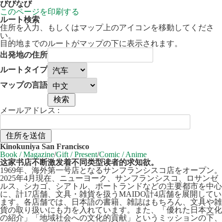
びびなび
このページを印刷する
ルート検索
住所を入力、もしくはマップ上のアイコンを移動してくださ
い。
目的地までのルートがマップの下に表示されます。
出発地の住所
ルートタイプ
マップの言語
メールアドレス :
30 km
Leaflet
| ©
OpenStreetMap
contributors
Kinokuniya San Francisco
+
Book / Magazine
/
Gift / Present
/
Comic / Anime
这家书店不断激发着不同类型读者的求知欲。
−
1969年、海外第一号店となるサンフランシスコ店をオープン。
2025年4月現在、ニューヨーク、サンフランシスコ、ロサンゼ
ルス、シカゴ、シアトル、ポートランドなどの主要都市を中心
に、計17店舗、文具・雑貨を扱うMAIDO計4店舗を展開してい
ます。各店舗では、日本語の書籍、雑誌はもちろん、文具や雑
貨の取り扱いにも力を入れています。また、「優れた日本文化
の紹介」「地域社会への文化的貢献」というミッションの下、