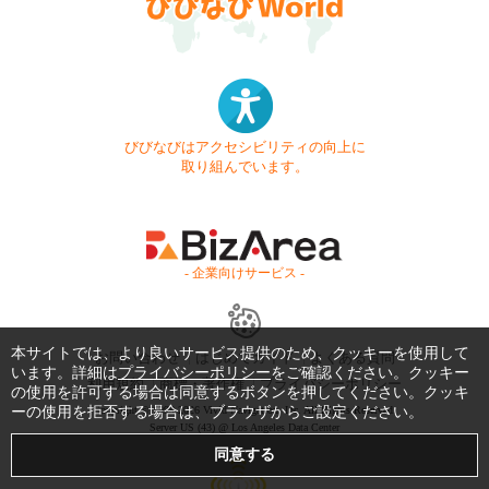
びびなびはアクセシビリティの向上に
取り組んでいます。
- 企業向けサービス -
本サイトでは、より良いサービス提供のため、クッキーを使用して
お問い合わせ
はじめてガイド
よくある質問
います。詳細は
プライバシーポリシー
をご確認ください。クッキー
利用規約
商標・著作権
プライバシーポリシー
の使用を許可する場合は同意するボタンを押してください。クッキ
ーの使用を拒否する場合は、ブラウザからご設定ください。
Copyright © 1999-2026 Vivid Navigation, Inc. All Rights Reserved.
Server US (43) @ Los Angeles Data Center