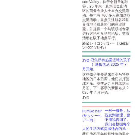
con Valley）位于创新圣地硅
谷，25 年来一直为旧金山湾
区的商业专业人士举办交流活
动。每年有 700 多人参加这些
交流活动，重点关注硅谷和世
界各地当前最热门的商业话
题，并提供一个与该领域专家
进行讨论和互动的论坛。交流
活动在以下地点举行。
経済シリコンバレー（Keizai
Silicon Valley）
召集所有热爱篮球的孩子
！ 新报名从 2025 年 7
月开始。
这些孩子主要是来自圣马特奥
地区的日本后裔，他们以打篮
球为乐。赛季从九月持续到三
月初。下一赛季的新报名从 2
025 年 7 月开始。
JYO
一对一服务，从
洗发到整理，更
不用说咨询了。
我们会根据每个
人的生活方式提出适合的风...
我们为不同年龄和性别的男女