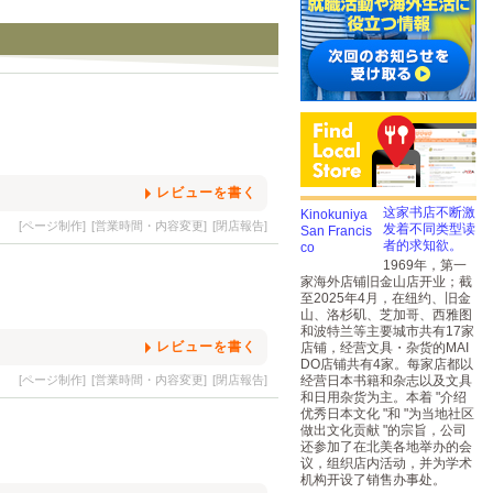
レビューを書く
这家书店不断激
[ページ制作]
[営業時間・内容変更]
[閉店報告]
发着不同类型读
者的求知欲。
1969年，第一
家海外店铺旧金山店开业；截
至2025年4月，在纽约、旧金
山、洛杉矶、芝加哥、西雅图
和波特兰等主要城市共有17家
レビューを書く
店铺，经营文具・杂货的MAI
DO店铺共有4家。每家店都以
[ページ制作]
[営業時間・内容変更]
[閉店報告]
经营日本书籍和杂志以及文具
和日用杂货为主。本着 "介绍
优秀日本文化 "和 "为当地社区
做出文化贡献 "的宗旨，公司
还参加了在北美各地举办的会
议，组织店内活动，并为学术
机构开设了销售办事处。