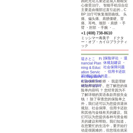
因此无论儿童还是成人都能安
心接受治疗。 智能手机综合症
主要是由颈部过直引起的，C
BP 治疗可恢复颈部曲线。 头
痛、偏头痛、肩膀僵硬、背
痛、耳鸣、颈部 ・肩膀 ・手
臂 ・肘部 ・手腕 ・...
+1 (408) 738-8610
ミッシマー寿美子 ドクタ
ー・オブ・カイロプラクティ
ック
[保险评论 ・ 退
休规划建议 ・
社会保障问题
・ 信用卡还款
等] 我们提供的是...
社会保障分析师 ・ 我是理财
规划师堤宗子。您了解您的保
险单内容吗 ？ 您经常因为不
了解详细的英语条款而损失金
钱 ！ 除了审查您的保险单之
外，我们还可以为您提供退休
规划、社会保障、信用卡还款
和其他与金钱有关的建议。我
们可以为您提供各种与资金相
关的建议和帮助。我们知道，
在您繁忙的生活中，要开始行
动是很困难的，但您现在就采