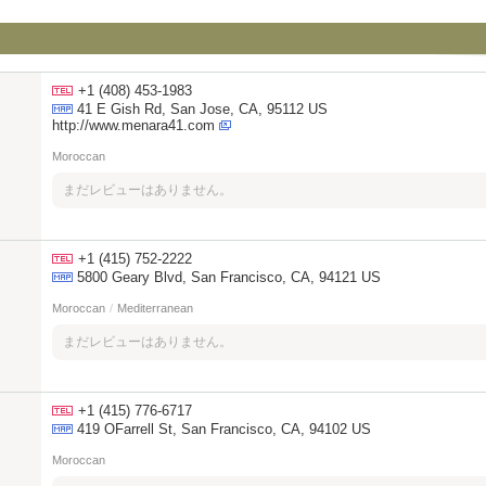
+1 (408) 453-1983
41 E Gish Rd, San Jose, CA, 95112 US
http://www.menara41.com
Moroccan
まだレビューはありません。
+1 (415) 752-2222
5800 Geary Blvd, San Francisco, CA, 94121 US
Moroccan
/
Mediterranean
まだレビューはありません。
+1 (415) 776-6717
419 OFarrell St, San Francisco, CA, 94102 US
Moroccan