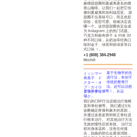
麻糬甜甜圈和夏威夷著名的檀
香山咖啡。让我们一起把它传
播到夏威夷和加利福尼亚。 甜
甜圈不仅美味可口，而且色彩
缤纷，造型可爱。很难决定选
哪一个。这些甜甜圈肯定会成
为 Instagram 上的热门话题。
巧克力和曲奇饼干 ＆ 约有 30
种不同口味，从奶油等经典口
味到金子、绿茶和焙绿茶等日
式口味 ！。
+1 (808) 384-2948
Mochill
基于生物学的先
进疗法，有别于
传统的整脊疗
法。还可以治愈
直颈和脊柱侧弯！。从运
动、...
我们的CBP疗法还能治疗颈椎
直和脊柱侧弯。 我们通过X光
诊断确定疼痛和麻木的原因，
并通过改善姿势和矫正脊柱进
行根本治疗。 对其他治疗方法
无效的慢性症状有效。 治疗过
程对身体温和，没有任何撞
击，扭曲的部位会逐渐消除，