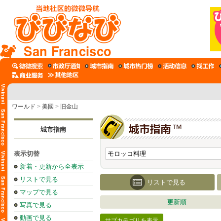
San Francisco
ワールド
>
美國
>
旧金山
城市指南
表示切替
新着・更新から全表示
リストで見る
リストで見る
マップで見る
更新順
写真で見る
動画で見る
サブカテゴリを表示