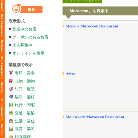
「Moroccan」を表示中
表示形式
Menara Moroccan Restaurant
営業中のお店
クーポンのあるお店
求人募集中
オンラインを表示
業種別で表示
餐厅・美食
Aziza
礼物・购物
时尚・服装
娱乐・爱好
旅行・闲暇
交通・运输
Marrakech Moroccan Restaurant
生活・居住
教育・学习
婚丧喜庆