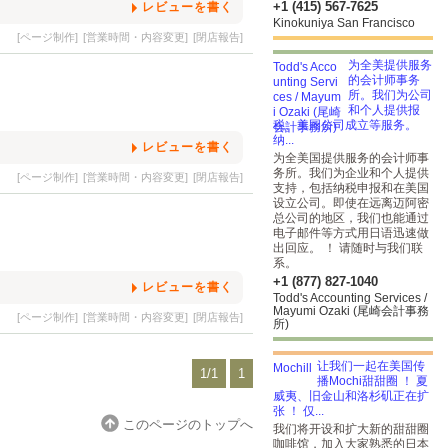
+1 (415) 567-7625
レビューを書く
Kinokuniya San Francisco
[ページ制作]
[営業時間・内容変更]
[閉店報告]
为全美提供服务
的会计师事务
所。我们为公司
和个人提供报
税、美国公司成立等服务。
纳...
レビューを書く
为全美国提供服务的会计师事
务所。我们为企业和个人提供
[ページ制作]
[営業時間・内容変更]
[閉店報告]
支持，包括纳税申报和在美国
设立公司。即使在远离迈阿密
总公司的地区，我们也能通过
电子邮件等方式用日语迅速做
出回应。 ！ 请随时与我们联
系。
+1 (877) 827-1040
レビューを書く
Todd's Accounting Services /
Mayumi Ozaki (尾崎会計事務
[ページ制作]
[営業時間・内容変更]
[閉店報告]
所)
让我们一起在美国传
1/1
1
播Mochi甜甜圈 ！ 夏
威夷、旧金山和洛杉矶正在扩
张 ！ 仅...
このページのトップへ
我们将开设和扩大新的甜甜圈
咖啡馆，加入大家熟悉的日本