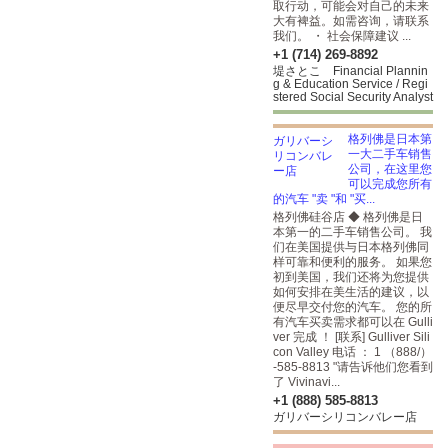
取行动，可能会对自己的未来
大有裨益。如需咨询，请联系
我们。 ・ 社会保障建议 ...
+1 (714) 269-8892
堤さとこ Financial Plannin
g & Education Service / Regi
stered Social Security Analyst
格列佛是日本第
一大二手车销售
公司，在这里您
可以完成您所有
的汽车 "卖 "和 "买...
格列佛硅谷店 ◆ 格列佛是日
本第一的二手车销售公司。 我
们在美国提供与日本格列佛同
样可靠和便利的服务。 如果您
初到美国，我们还将为您提供
如何安排在美生活的建议，以
便尽早交付您的汽车。 您的所
有汽车买卖需求都可以在 Gulli
ver 完成 ！ [联系] Gulliver Sili
con Valley 电话 ： 1 （888/）
-585-8813 "请告诉他们您看到
了 Vivinavi...
+1 (888) 585-8813
ガリバーシリコンバレー店