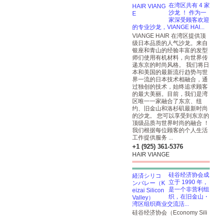
在湾区共有 4 家
沙龙 ！ 作为一
家深受顾客欢迎
的专业沙龙，VIANGE HAI...
VIANGE HAIR 在湾区提供顶
级日本品质的人气沙龙。来自
银座和青山的经验丰富的发型
师们使用有机材料，向世界传
递东京的时尚风格。 我们将日
本和美国的最新流行趋势与世
界一流的日本技术相融合，通
过独创的技术，始终追求顾客
的最大美丽。目前，我们是湾
区唯一一家融合了东京、纽
约、旧金山和洛杉矶最新时尚
的沙龙。 您可以享受到东京的
顶级品质与世界时尚的融合 ！
我们根据每位顾客的个人生活
工作提供服务 ...
+1 (925) 361-5376
HAIR VIANGE
硅谷经济协会成
立于 1990 年，
是一个非营利组
织，在旧金山・
湾区组织商业交流活...
硅谷经济协会（Economy Sili