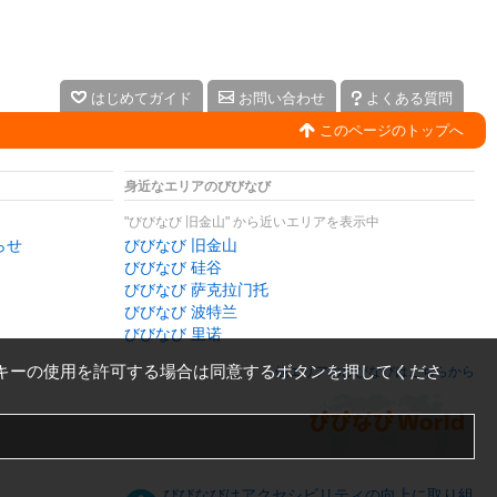
はじめてガイド
お問い合わせ
よくある質問
このページのトップへ
身近なエリアのびびなび
"びびなび 旧金山" から近いエリアを表示中
らせ
びびなび 旧金山
びびなび 硅谷
びびなび 萨克拉门托
びびなび 波特兰
びびなび 里诺
キーの使用を許可する場合は同意するボタンを押してくださ
他エリアのびびなびはこちらから
びびなびはアクセシビリティの向上に取り組