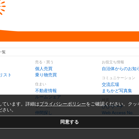
一覧
売る・買う
お役立ち情報
個人売買
自治体からのお知
リスト
乗り物売買
コミュニケーション
住まい
交流広場
不動産情報
まちかど写真集
ルームシェア
検索
しています。詳細は
プライバシーポリシー
をご確認ください。クッ
会う・話す
びびサーチ
ださい。
仲間探し
Web Access No.