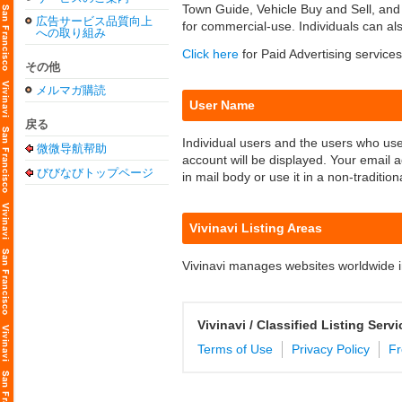
Town Guide, Vehicle Buy and Sell, and H
広告サービス品質向上
for commercial-use. Individuals can also
への取り組み
Click here
for Paid Advertising services
その他
メルマガ購読
User Name
戻る
Individual users and the users who us
微微导航帮助
account will be displayed. Your email
びびなびトップページ
in mail body or use it in a non-tradition
Vivinavi Listing Areas
Vivinavi manages websites worldwide i
Vivinavi / Classified Listing Serv
Terms of Use
Privacy Policy
Fr