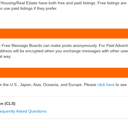
ousing/Real Estate have both free and paid listings. Free listings are f
 use paid listings if they prefer.
e Free Message Boards can make posts anonymously. For Paid Advertisi
 address will be encrypted when you exchange messages with other user
al way.
n the U.S., Japan, Asia, Oceania, and Europe. Please
click here
to see 
ice (CLS)
equently Asked Questions