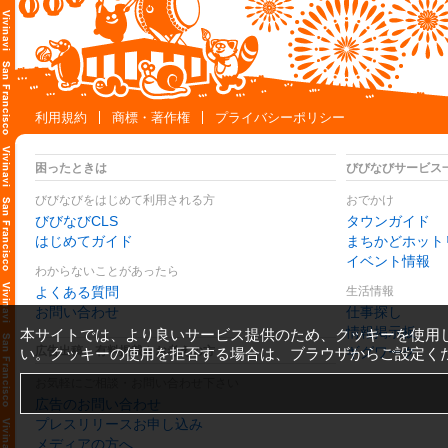
利用規約
商標・著作権
プライバシーポリシー
困ったときは
びびなびサービス
びびなびをはじめて利用される方
おでかけ
びびなびCLS
タウンガイド
はじめてガイド
まちかどホット
イベント情報
わからないことがあったら
よくある質問
生活情報
お問い合わせ
仕事探し
情報掲示板
本サイトでは、より良いサービス提供のため、クッキーを使用
広告出稿・有料掲載をお考えの方
ギグワーク
い。クッキーの使用を拒否する場合は、ブラウザからご設定く
お気軽にご相談・お問い合わせ下さい
広告のお問い合わせ
プレスリリースお申し込み
メディアの方へ