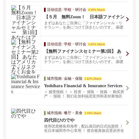
活动信息
/
学校・研讨会
4.09% Match
【５月 無料Zoom！ 日本語ファイナン
シャルセミナー 第1回】 あなたはアメ
まずはあなたご自身に「ファイナンシャル・リ
リカで「リスクなくお金を増やす方法」
テラシー」を身につけて頂きたいのです。 基礎
を知っていますか？
知識がない状態...
活动信息
/
学校・研讨会
3.85% Match
【無料ファイナンスセミナー第2回】 あ
なたはアメリカで「リスクなくお金を増
まずはあなたご自身に「ファイナンシャル・リ
やす方法」を知っていますか？
テラシー」を身につけて頂きたいのです。 基礎
知識がない状態...
城市指南
/
金融・保险
2.82% Match
Yoshihara Financial & Insurance Services
＜ 接受报税 ！ ＞ 投资 ・ 保险 ・ 按揭 ・ 购买房
产 ・ 报税 ！ 我们在加利福尼亚州和圣何塞地区
提供房产。我们可以分析您的资产信息，并就财
务规划和遗产规划为您提供建议。 我们就资产管
理、保险、房地产、遗产继承以及人们生活中涉
城市指南
/
餐厅・美食
2.44% Match
及金钱的许多其他情况提供适当的建议。
四代目ひのでや
使用优质鲣鱼和海带，配以扇贝的日式拉面馆 ！
在日本城和市中心享用 ！ 曾在银座旅店受训并在
欧洲大使馆担任主厨的日本料理大师栗原正夫，