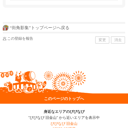
于 2016 年在旧金山开设了他向往已久的海外餐
厅--日式拉面馆 Yondaime。日出屋开业。久负盛
名的鱼汤口味 ・ 日式汤头充分运用了日式烹饪技
术。
“街角影集”トップページへ戻る
この登録を報告
変更
消去
このページのトップへ
身近なエリアのびびなび
"びびなび 旧金山" から近いエリアを表示中
びびなび 旧金山