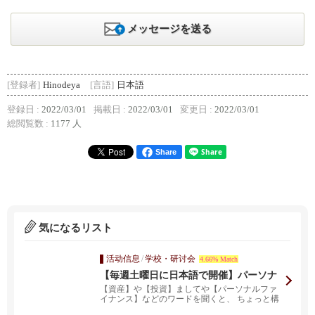
メッセージを送る
[登録者]
Hinodeya
[言語]
日本語
登録日 :
2022/03/01
掲載日 :
2022/03/01
変更日 :
2022/03/01
総閲覧数 :
1177 人
Share
気になるリスト
活动信息
/
学校・研讨会
4.66% Match
【毎週土曜日に日本語で開催】パーソナ
ルファイナンス無料ZOOMウェビナー
【資産】や【投資】ましてや【パーソナルファ
イナンス】などのワードを聞くと、 ちょっと構
えてしまう方も...