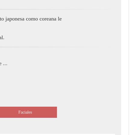
nto japonesa como coreana le
l.
 ...
Faciales