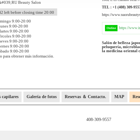
TEL :
+1 (408) 309-955
42 left before closing time 20:00
https://www.naorubeauty
mingo 9:00-20:00
unes 9:00-20:00
https://www.i
Online
artes 9:00-20:00
rcoles 9:00-20:00
ueves 9:00-20:00
Salón de belleza japo
iernes 9:00-20:00
peluquería, microbla
la medicina oriental 
ábado 9:00-20:00
o para obtener más información.
 capilares
Galería de fotos
Reservas ＆ Contacto.
MAP
Res