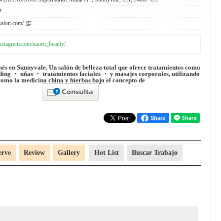
7
salon.com/
nstagram.com/naoru_beauty/
nés en Sunnyvale. Un salón de belleza total que ofrece tratamientos como
ding ・ uñas ・ tratamientos faciales ・ y masajes corporales, utilizando
como la medicina china y hierbas bajo el concepto de
Share
erve
Review
Gallery
Hot List
Buscar Trabajo