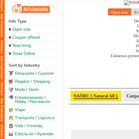
Open now
0:
Do
Info Type
L
Open now
M
Mié
Coupon offered
J
Now hiring
V
S
Show Online
Llámenos primer
Sort by Industry
Retaurante / Gourmet
Regalos / Shopping
Moda / Vestir
NAŌRU [ Natural All ].
Cargas
Entretenimiento /
Hobby / Recreación
Viajar
Transporte / Logística
Vida / Vivienda
Educación / Aprender