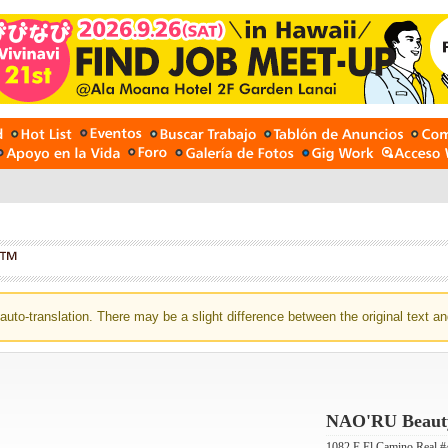
auto-translation. There may be a slight difference between the original text an
NAO'RU Beauty
1082 E El Camino Real