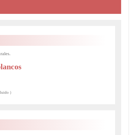
rales.
blancos
cluido ）