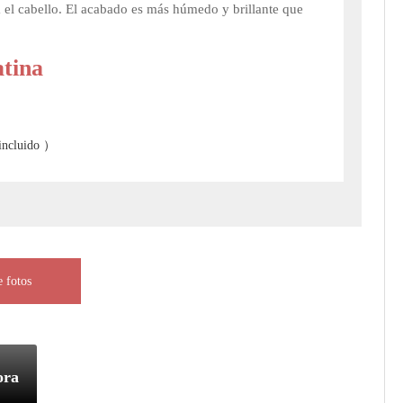
ta el cabello. El acabado es más húmedo y brillante que
atina
incluido ）
e fotos
ora