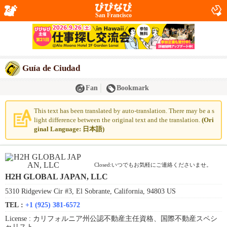
San Francisco
Guía de Ciudad
Fan
Bookmark
This text has been translated by auto-translation. There may be a s
light difference between the original text and the translation.
(Ori
ginal Language: 日本語)
Closed:いつでもお気軽にご連絡くださいませ。
H2H GLOBAL JAPAN, LLC
5310 Ridgeview Cir #3, El Sobrante, California, 94803 US
TEL :
+1 (925) 381-6572
License :
カリフォルニア州公認不動産主任資格、国際不動産スペシ
ャリスト