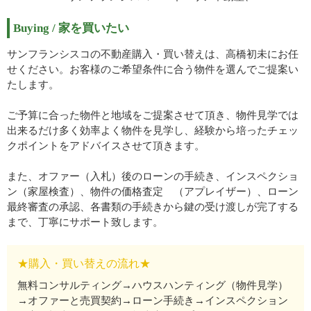
Buying / 家を買いたい
サンフランシスコの不動産購入・買い替えは、高橋初未にお任
せください。お客様のご希望条件に合う物件を選んでご提案い
たします。
ご予算に合った物件と地域をご提案させて頂き、物件見学では
出来るだけ多く効率よく物件を見学し、経験から培ったチェッ
クポイントをアドバイスさせて頂きます。
また、オファー（入札）後のローンの手続き、インスペクショ
ン（家屋検査）、物件の価格査定 （アプレイザー）、ローン
最終審査の承認、各書類の手続きから鍵の受け渡しが完了する
まで、丁寧にサポート致します。
★購入・買い替えの流れ★
無料コンサルティング→ハウスハンティング（物件見学）
→オファーと売買契約→ローン手続き→インスペクション