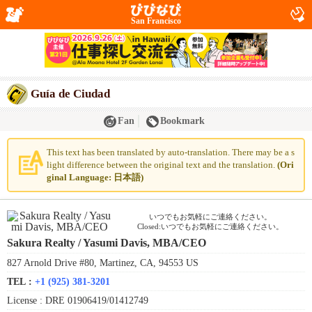
San Francisco
Guía de Ciudad
Fan
Bookmark
This text has been translated by auto-translation. There may be a s
light difference between the original text and the translation.
(Ori
ginal Language: 日本語)
いつでもお気軽にご連絡ください。
Closed:いつでもお気軽にご連絡ください。
Sakura Realty / Yasumi Davis, MBA/CEO
827 Arnold Drive #80, Martinez, CA, 94553 US
TEL :
+1 (925) 381-3201
License :
DRE 01906419/01412749