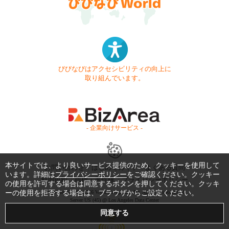
びびなびはアクセシビリティの向上に
取り組んでいます。
- 企業向けサービス -
本サイトでは、より良いサービス提供のため、クッキーを使用して
お問い合わせ
はじめてガイド
よくある質問
います。詳細は
プライバシーポリシー
をご確認ください。クッキー
利用規約
商標・著作権
プライバシーポリシー
の使用を許可する場合は同意するボタンを押してください。クッキ
ーの使用を拒否する場合は、ブラウザからご設定ください。
Copyright © 1999-2026 Vivid Navigation, Inc. All Rights Reserved.
Server US (45) @ Los Angeles Data Center