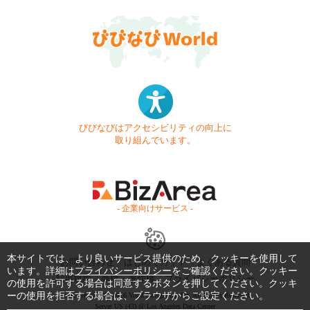
びびなびはアクセシビリティの向上に
取り組んでいます。
- 企業向けサービス -
本サイトでは、より良いサービス提供のため、クッキーを使用して
お問い合わせ
はじめてガイド
よくある質問
います。詳細は
プライバシーポリシー
をご確認ください。クッキー
利用規約
商標・著作権
プライバシーポリシー
の使用を許可する場合は同意するボタンを押してください。クッキ
ーの使用を拒否する場合は、ブラウザからご設定ください。
Copyright © 1999-2026 Vivid Navigation, Inc. All Rights Reserved.
Server US (43) @ Los Angeles Data Center