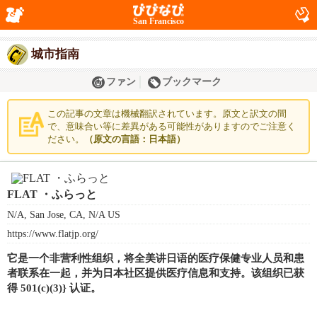
San Francisco
城市指南
ファン
ブックマーク
この記事の文章は機械翻訳されています。原文と訳文の間
で、意味合い等に差異がある可能性がありますのでご注意く
ださい。
（原文の言語：日本語）
FLAT ・ふらっと
N/A, San Jose, CA, N/A US
https://www.flatjp.org/
它是一个非营利性组织，将全美讲日语的医疗保健专业人员和患
者联系在一起，并为日本社区提供医疗信息和支持。该组织已获
得 501(c)(3)} 认证。