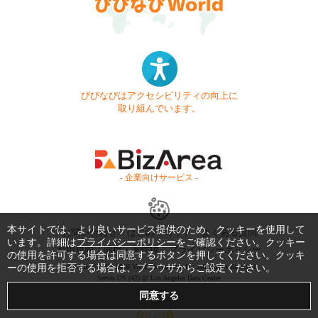
びびなびはアクセシビリティの向上に
取り組んでいます。
- 企業向けサービス -
本サイトでは、より良いサービス提供のため、クッキーを使用して
お問い合わせ
はじめてガイド
よくある質問
います。詳細は
プライバシーポリシー
をご確認ください。クッキー
利用規約
商標・著作権
プライバシーポリシー
の使用を許可する場合は同意するボタンを押してください。クッキ
ーの使用を拒否する場合は、ブラウザからご設定ください。
Copyright © 1999-2026 Vivid Navigation, Inc. All Rights Reserved.
Server US (42) @ Los Angeles Data Center